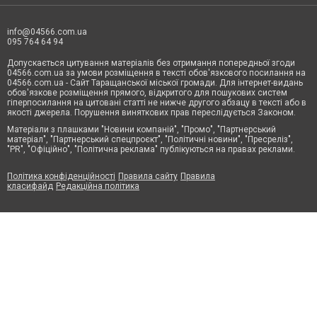
info@04566.com.ua
095 764 64 94
Допускається цитування матеріалів без отримання попередньої згоди
04566.com.ua за умови розміщення в тексті обов'язкового посилання на
04566.com.ua - Cайт Таращанської міської громади. Для інтернет-видань
обов'язкове розміщення прямого, відкритого для пошукових систем
гіперпосилання на цитовані статті не нижче другого абзацу в тексті або в
якості джерела. Порушення виняткових прав переслідується Законом.
Матеріали з плашками "Новини компаній", "Промо", "Партнерський
матеріал", "Партнерський спецпроєкт", "Політичні новини", "Пресреліз",
"PR", "Офіційно", "Політична реклама" публікуються на правах реклами.
Політика конфіденційності
Правила сайту
Правила
класифайд
Редакційна політика