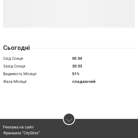
Сьогодні
Схід Сонця
05:34
Захід Сонця
20:33
Видимість Місяця
51%
Фаза Місяця
спадаючий
Реклама на сайті
Франшиза "CitySites"