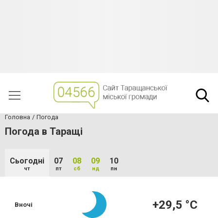
Головна
Погода
Погода в Таращі
Сьогодні
07
08
09
10
чт
пт
сб
нд
пн
+29,5 °С
Вночі