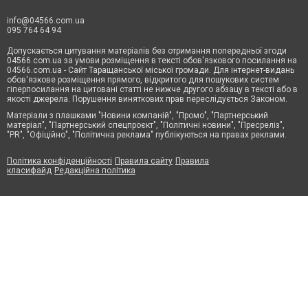
info@04566.com.ua
095 764 64 94
Допускається цитування матеріалів без отримання попередньої згоди
04566.com.ua за умови розміщення в тексті обов'язкового посилання на
04566.com.ua - Cайт Таращанської міської громади. Для інтернет-видань
обов'язкове розміщення прямого, відкритого для пошукових систем
гіперпосилання на цитовані статті не нижче другого абзацу в тексті або в
якості джерела. Порушення виняткових прав переслідується Законом.
Матеріали з плашками "Новини компаній", "Промо", "Партнерський
матеріал", "Партнерський спецпроєкт", "Політичні новини", "Пресреліз",
"PR", "Офіційно", "Політична реклама" публікуються на правах реклами.
Політика конфіденційності
Правила сайту
Правила
класифайд
Редакційна політика