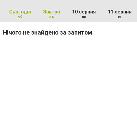
Сьогодні
Завтра
10 серпня
11 серпня
сб
нд
пн
вт
Нічого не знайдено за запитом