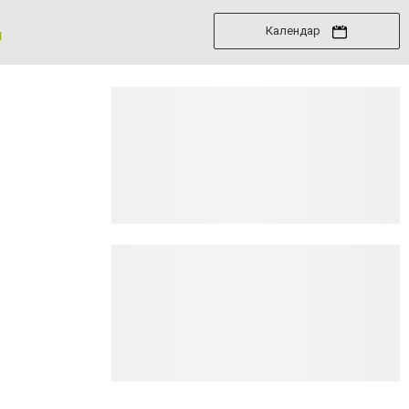
Календар
я