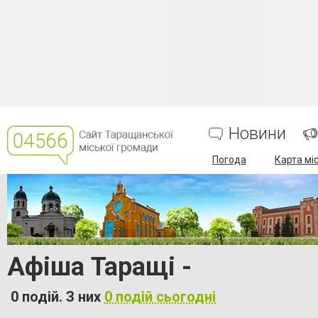
Новини
Погода
Карта мі
Афіша Таращі -
0 подій. З них
0 подій сьогодні