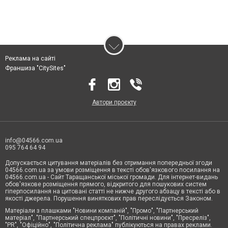
Реклама на сайті
Франшиза "CitySites"
Автори проєкту
info@04566.com.ua
095 764 64 94
Допускається цитування матеріалів без отримання попередньої згоди
04566.com.ua за умови розміщення в тексті обов'язкового посилання на
04566.com.ua - Cайт Таращанської міської громади. Для інтернет-видань
обов'язкове розміщення прямого, відкритого для пошукових систем
гіперпосилання на цитовані статті не нижче другого абзацу в тексті або в
якості джерела. Порушення виняткових прав переслідується Законом.
Матеріали з плашками "Новини компаній", "Промо", "Партнерський
матеріал", "Партнерський спецпроєкт", "Політичні новини", "Пресреліз",
"PR", "Офіційно", "Політична реклама" публікуються на правах реклами.