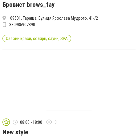
Бровист brows_fay
09501, Тараща, Вулиця Ярослава Мудрого, 41-/2
380985907890
Салони краси, солярії, сауни, SPA
0
08:00 - 18:00
New style