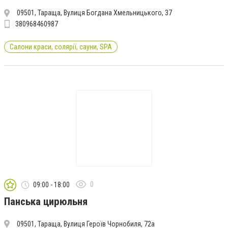
09501, Тараща, Вулиця Богдана Хмельницького, 37
380968460987
Салони краси, солярії, сауни, SPA
0
09:00 - 18:00
Панська цирюльня
09501, Тараща, Вулиця Героїв Чорнобиля, 72а