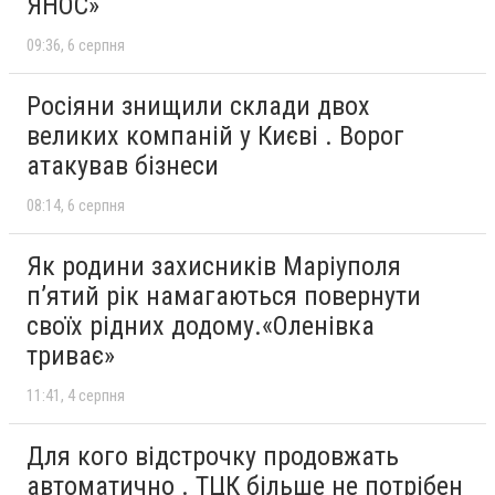
ЯНОС»
09:36
6 серпня
Росіяни знищили склади двох
великих компаній у Києві . Ворог
атакував бізнеси
08:14
6 серпня
Як родини захисників Маріуполя
пʼятий рік намагаються повернути
своїх рідних додому.«Оленівка
триває»
11:41
4 серпня
Для кого відстрочку продовжать
автоматично . ТЦК більше не потрібен