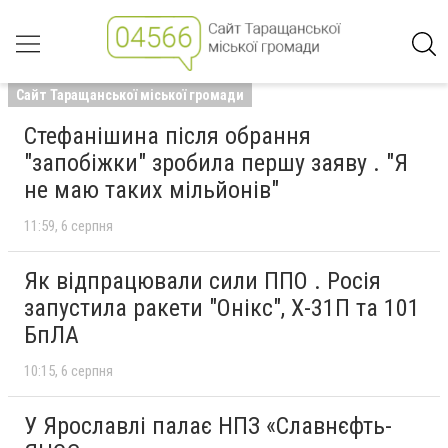
Сайт Таращанської міської громади
Стефанішина після обрання
"запобіжки" зробила першу заяву . "Я
не маю таких мільйонів"
11:59
6 серпня
Як відпрацювали сили ППО . Росія
запустила ракети "Онікс", Х-31П та 101
БпЛА
10:15
6 серпня
У Ярославлі палає НПЗ «Славнєфть-