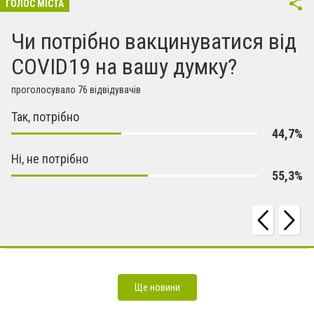
ГОЛОС МІСТА
Чи потрібно вакцинуватися від
COVID19 на вашу думку?
проголосувало 76 відвідувачів
Так, потрібно
44,7%
Ні, не потрібно
55,3%
Як упаковка для доставки суші впливає на збереження текстури рису і зовнішній вигляд
продукту
Як правильно вибрати коліматорний приціл
Коліматор Холосан як розвиток прицільних
технологій
Ще новини