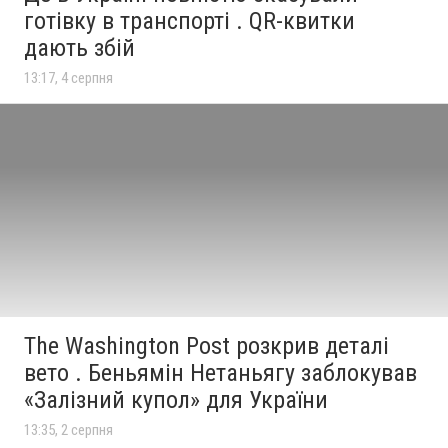
готівку в транспорті . QR-квитки
дають збій
13:17, 4 серпня
The Washington Post розкрив деталі
вето . Беньямін Нетаньягу заблокував
«Залізний купол» для України
13:35, 2 серпня