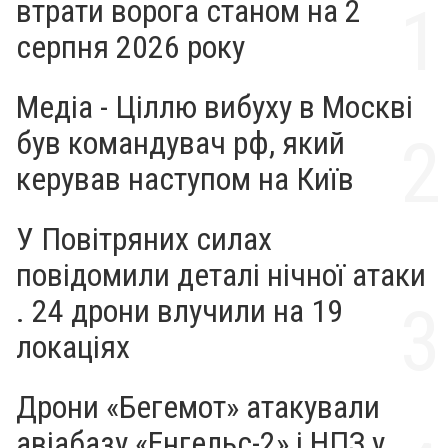
втрати ворога станом на 2
серпня 2026 року
Медіа - Ціллю вибуху в Москві
був командувач рф, який
керував наступом на Київ
У Повітряних силах
повідомили деталі нічної атаки
. 24 дрони влучили на 19
локаціях
Дрони «Бегемот» атакували
авіабазу «Енгельс-2» і НПЗ у