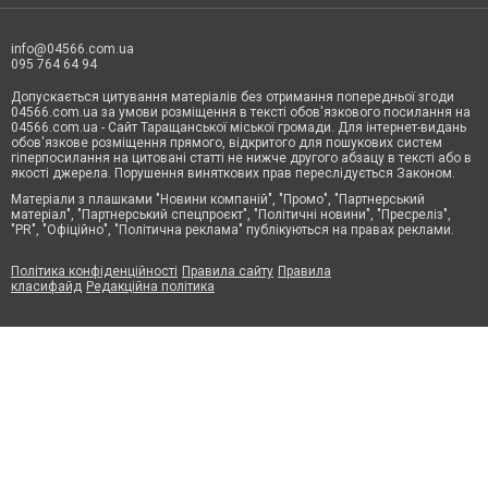
info@04566.com.ua
095 764 64 94
Допускається цитування матеріалів без отримання попередньої згоди
04566.com.ua за умови розміщення в тексті обов'язкового посилання на
04566.com.ua - Cайт Таращанської міської громади. Для інтернет-видань
обов'язкове розміщення прямого, відкритого для пошукових систем
гіперпосилання на цитовані статті не нижче другого абзацу в тексті або в
якості джерела. Порушення виняткових прав переслідується Законом.
Матеріали з плашками "Новини компаній", "Промо", "Партнерський
матеріал", "Партнерський спецпроєкт", "Політичні новини", "Пресреліз",
"PR", "Офіційно", "Політична реклама" публікуються на правах реклами.
Політика конфіденційності
Правила сайту
Правила
класифайд
Редакційна політика