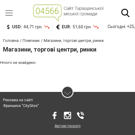
Сьогодні
+25,
USD:
44,71 грн.
EUR:
51,60 грн.
Головна
Помічник
Магазини, торгові центри, ринки
Магазини, торгові центри, ринки
Нічого не знайдено.
Реклама на сайті
Франшиза "CitySites"
Автори проєкту