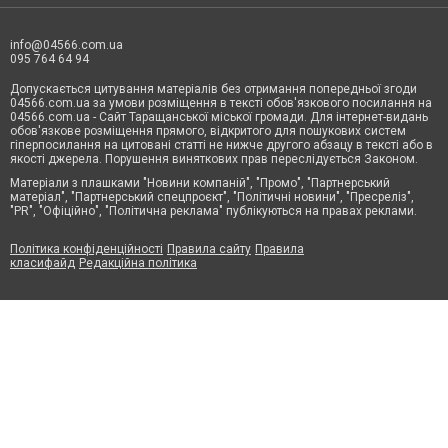
info@04566.com.ua
095 764 64 94
Допускається цитування матеріалів без отримання попередньої згоди
04566.com.ua за умови розміщення в тексті обов'язкового посилання на
04566.com.ua - Cайт Таращанської міської громади. Для інтернет-видань
обов'язкове розміщення прямого, відкритого для пошукових систем
гіперпосилання на цитовані статті не нижче другого абзацу в тексті або в
якості джерела. Порушення виняткових прав переслідується Законом.
Матеріали з плашками "Новини компаній", "Промо", "Партнерський
матеріал", "Партнерський спецпроєкт", "Політичні новини", "Пресреліз",
"PR", "Офіційно", "Політична реклама" публікуються на правах реклами.
Політика конфіденційності
Правила сайту
Правила
класифайд
Редакційна політика