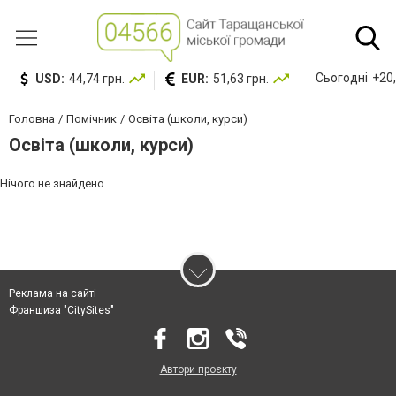
Сьогодні
+20,
USD:
44,74 грн.
EUR:
51,63 грн.
Головна
Помічник
Освіта (школи, курси)
Освіта (школи, курси)
Нічого не знайдено.
Реклама на сайті
Франшиза "CitySites"
Автори проєкту