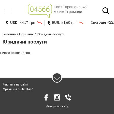
Сьогодні
+22,
USD:
44,71 грн.
EUR:
51,60 грн.
Головна
Помічник
Юридичні послуги
Юридичні послуги
Нічого не знайдено.
Реклама на сайті
Франшиза "CitySites"
Автори проєкту