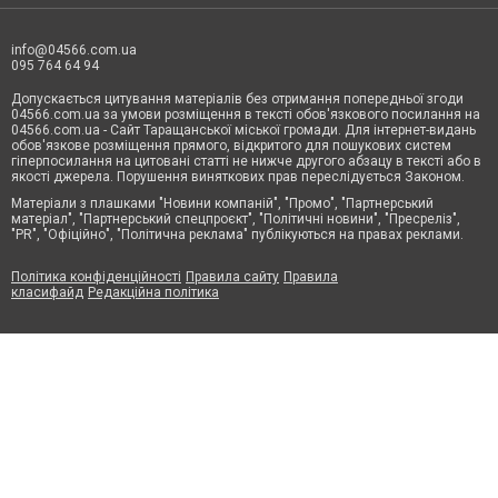
info@04566.com.ua
095 764 64 94
Допускається цитування матеріалів без отримання попередньої згоди
04566.com.ua за умови розміщення в тексті обов'язкового посилання на
04566.com.ua - Cайт Таращанської міської громади. Для інтернет-видань
обов'язкове розміщення прямого, відкритого для пошукових систем
гіперпосилання на цитовані статті не нижче другого абзацу в тексті або в
якості джерела. Порушення виняткових прав переслідується Законом.
Матеріали з плашками "Новини компаній", "Промо", "Партнерський
матеріал", "Партнерський спецпроєкт", "Політичні новини", "Пресреліз",
"PR", "Офіційно", "Політична реклама" публікуються на правах реклами.
Політика конфіденційності
Правила сайту
Правила
класифайд
Редакційна політика