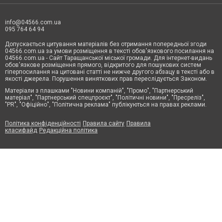
info@04566.com.ua
095 764 64 94
Допускається цитування матеріалів без отримання попередньої згоди
04566.com.ua за умови розміщення в тексті обов'язкового посилання на
04566.com.ua - Cайт Таращанської міської громади. Для інтернет-видань
обов'язкове розміщення прямого, відкритого для пошукових систем
гіперпосилання на цитовані статті не нижче другого абзацу в тексті або в
якості джерела. Порушення виняткових прав переслідується Законом.
Матеріали з плашками "Новини компаній", "Промо", "Партнерський
матеріал", "Партнерський спецпроєкт", "Політичні новини", "Пресреліз",
"PR", "Офіційно", "Політична реклама" публікуються на правах реклами.
Політика конфіденційності
Правила сайту
Правила
класифайд
Редакційна політика