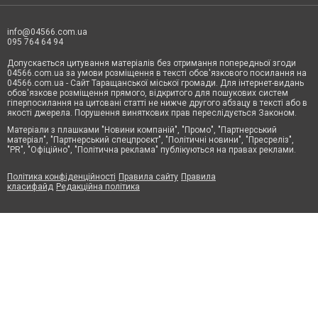
info@04566.com.ua
095 764 64 94
Допускається цитування матеріалів без отримання попередньої згоди
04566.com.ua за умови розміщення в тексті обов'язкового посилання на
04566.com.ua - Cайт Таращанської міської громади. Для інтернет-видань
обов'язкове розміщення прямого, відкритого для пошукових систем
гіперпосилання на цитовані статті не нижче другого абзацу в тексті або в
якості джерела. Порушення виняткових прав переслідується Законом.
Матеріали з плашками "Новини компаній", "Промо", "Партнерський
матеріал", "Партнерський спецпроєкт", "Політичні новини", "Пресреліз",
"PR", "Офіційно", "Політична реклама" публікуються на правах реклами.
Політика конфіденційності
Правила сайту
Правила
класифайд
Редакційна політика