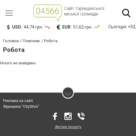
Сьогодні
+33,
USD:
44,74 грн.
EUR:
51,62 грн.
Головна
Помічник
Робота
Робота
Нічого не знайдено.
Реклама на сайті
Франшиза "CitySites"
Автори проєкту