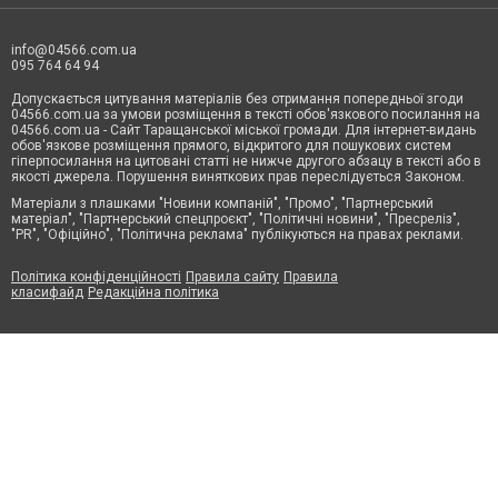
info@04566.com.ua
095 764 64 94
Допускається цитування матеріалів без отримання попередньої згоди
04566.com.ua за умови розміщення в тексті обов'язкового посилання на
04566.com.ua - Cайт Таращанської міської громади. Для інтернет-видань
обов'язкове розміщення прямого, відкритого для пошукових систем
гіперпосилання на цитовані статті не нижче другого абзацу в тексті або в
якості джерела. Порушення виняткових прав переслідується Законом.
Матеріали з плашками "Новини компаній", "Промо", "Партнерський
матеріал", "Партнерський спецпроєкт", "Політичні новини", "Пресреліз",
"PR", "Офіційно", "Політична реклама" публікуються на правах реклами.
Політика конфіденційності
Правила сайту
Правила
класифайд
Редакційна політика