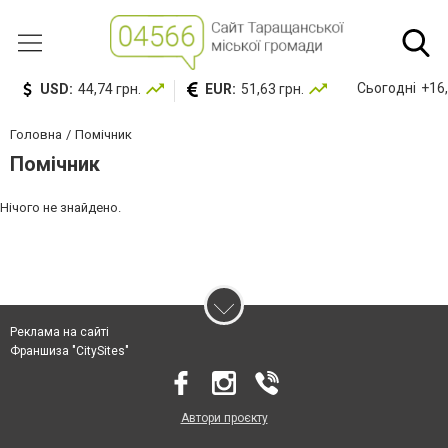
Сьогодні
+16,
USD:
44,74 грн.
EUR:
51,63 грн.
Головна
Помічник
Помічник
Нічого не знайдено.
Реклама на сайті
Франшиза "CitySites"
Автори проєкту