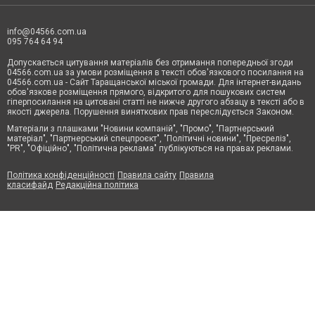
info@04566.com.ua
095 764 64 94
Допускається цитування матеріалів без отримання попередньої згоди
04566.com.ua за умови розміщення в тексті обов'язкового посилання на
04566.com.ua - Cайт Таращанської міської громади. Для інтернет-видань
обов'язкове розміщення прямого, відкритого для пошукових систем
гіперпосилання на цитовані статті не нижче другого абзацу в тексті або в
якості джерела. Порушення виняткових прав переслідується Законом.
Матеріали з плашками "Новини компаній", "Промо", "Партнерський
матеріал", "Партнерський спецпроєкт", "Політичні новини", "Пресреліз",
"PR", "Офіційно", "Політична реклама" публікуються на правах реклами.
Політика конфіденційності
Правила сайту
Правила
класифайд
Редакційна політика