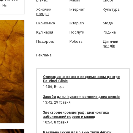
Бізнес
Меблі
Спорт
. Не
Жіночий
Інтернет
Культура
розділ
Економіка
Інтер'єр
Мода
Кулінарія
Послуги
Родина
Подорожі
Робота
Дитячий
розділ
Реклама
Операция на венах в современном центре
Da-Vinci.Clinic
14:56,
Вчора
Засоби для лікування сечовивідних шляхів
13:42,
29 травня
Электронейромиограф: диагностика
заболеваний нервов и мышц
10:54,
8 травня
Весільна сукня для різних типів фігури: