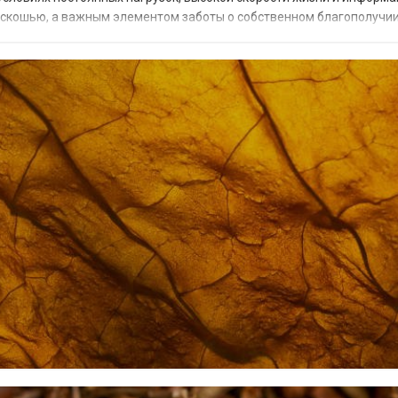
скошью, а важным элементом заботы о собственном благополучии
с-сеанс или эротический м...