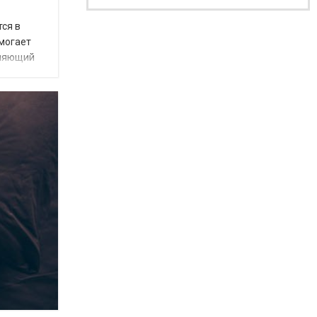
тся в
омогает
бляющий