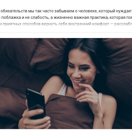
и обязательств мы так часто забываем о человеке, который нуждае
 поблажка и не слабость, а жизненно важная практика, которая п
 и приятных способов вернуть себе внутренний комфорт — рассла
ал перезагрузки, к...