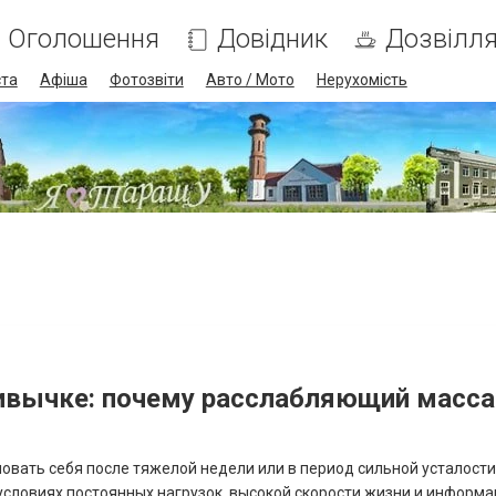
Оголошення
Довідник
Дозвілл
ста
Афіша
Фотозвіти
Авто / Мото
Нерухомість
ривычке: почему расслабляющий масс
вать себя после тяжелой недели или в период сильной усталости
 условиях постоянных нагрузок, высокой скорости жизни и информ