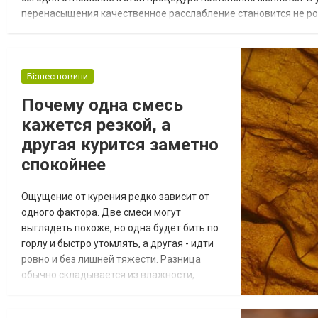
перенасыщения качественное расслабление становится не ро
имеет большого значения, выбираете ли вы классический релак
Бізнес новини
Почему одна смесь
кажется резкой, а
другая курится заметно
спокойнее
Ощущение от курения редко зависит от
одного фактора. Две смеси могут
выглядеть похоже, но одна будет бить по
горлу и быстро утомлять, а другая - идти
ровно и без лишней тяжести. Разница
обычно складывается из влажности,
состава, плотности дыма и того, как смесь
хранили дома после покупки. Как