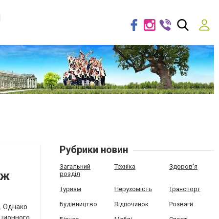
я
Рубрики новин
Загальний
Техніка
Здоров'я
аж
розділ
Туризм
Нерухомість
Транспорт
Будівництво
Відпочинок
Розваги
. Однако
ационного