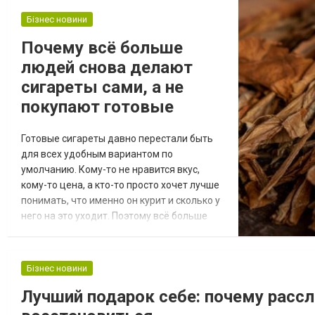
влажность меняет вкус и общее ощущение
Чаще всего резкость появляется не
Бізнес новини
потому, что смесь сама по себе плохая, а
Почему всё больше
потому что у неё сбит баланс влажности.
людей снова делают
Табак на раз...
сигареты сами, а не
покупают готовые
Готовые сигареты давно перестали быть
для всех удобным вариантом по
умолчанию. Кому-то не нравится вкус,
кому-то цена, а кто-то просто хочет лучше
понимать, что именно он курит и сколько у
него на это уходит. Поэтому всё больше
людей возвращаются к более простому и
контролируемому способу: делают
сигареты сами. Сколько смеси уходит при
Бізнес новини
разной привычке курения Когда человек
Лучший подарок себе: почему рас
сам набивает сигареты, он довольно
быстро замечает, что расход можно