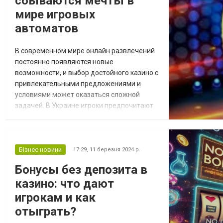
сбываются мечты в
мире игровых
автоматов
В современном мире онлайн развлечений
постоянно появляются новые
возможности, и выбор достойного казино с
привлекательными предложениями и
условиями может оказаться сложной
задачей. В Украине игроки предпочитают
платформы, которые проявляют высокий
уровень ответственности и серьезности в
своей деятельности. Среди лидеров
украинского рынка онлайн казино в году
Бізнес новини
17:29,
11 березня 2024 р.
выделяется Slotor777. Этот игровой сайт
Бонусы без депозита в
https://slotor777.com.ua/ зарекомендовал
казино: что дают
себя благодаря...
игрокам и как
отыграть?