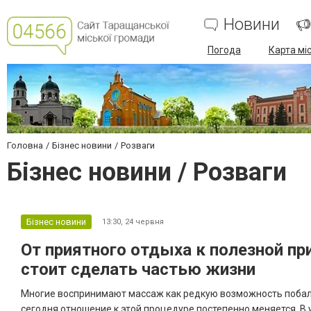
Новини
Погода
Карта мі
Головна
Бізнес новини
Розваги
Бізнес новини / Розваги
Бізнес новини
13:30,
24 червня
От приятного отдыха к полезной п
стоит сделать частью жизни
Многие воспринимают массаж как редкую возможность побало
сегодня отношение к этой процедуре постепенно меняется. В