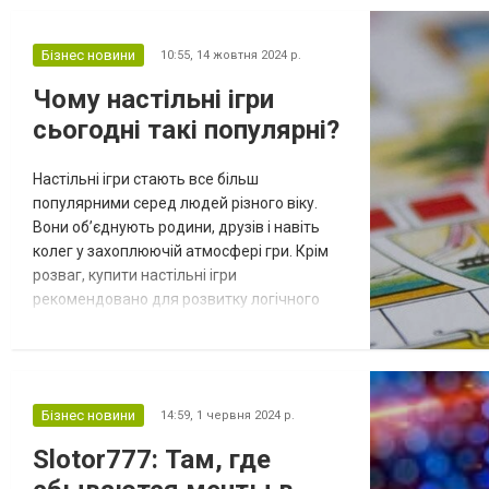
розваги, що запам’ятаються надовго.
Починаючи від простих прогулянок містом і
Бізнес новини
10:55,
14 жовтня 2024 р.
до відвідування музеїв. Але ніч також не
потрібно списувати за рахунків. Са...
Чому настільні ігри
сьогодні такі популярні?
Настільні ігри стають все більш
популярними серед людей різного віку.
Вони об’єднують родини, друзів і навіть
колег у захоплюючій атмосфері гри. Крім
розваг, купити настільні ігри
рекомендовано для розвитку логічного
мислення, комунікаційних навичок та
здатності приймати рішення. Особливо
важливою перевагою настільних ігор є
можливість грати в них під час
Бізнес новини
14:59,
1 червня 2024 р.
відключення світла, коли електронні
пристрої недоступні. Настільна гра — це
Slotor777: Там, где
чудовий спосіб провести ча...