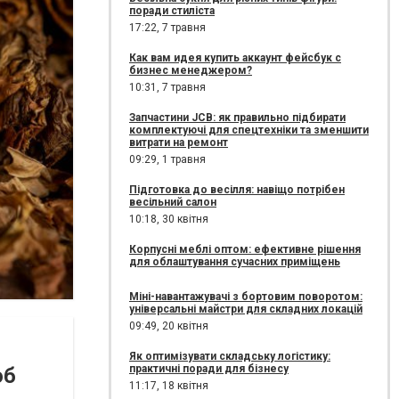
поради стиліста
17:22,
7 травня
Как вам идея купить аккаунт фейсбук с
бизнес менеджером?
10:31,
7 травня
Запчастини JCB: як правильно підбирати
комплектуючі для спецтехніки та зменшити
витрати на ремонт
09:29,
1 травня
Підготовка до весілля: навіщо потрібен
весільний салон
10:18,
30 квітня
Корпусні меблі оптом: ефективне рішення
для облаштування сучасних приміщень
Міні-навантажувачі з бортовим поворотом:
універсальні майстри для складних локацій
09:49,
20 квітня
Як оптимізувати складську логістику:
практичні поради для бізнесу
об
11:17,
18 квітня