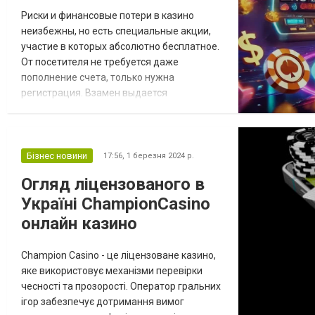
Риски и финансовые потери в казино
неизбежны, но есть специальные акции,
участие в которых абсолютно бесплатное.
От посетителя не требуется даже
пополнение счета, только нужна
регистрация. Взамен выдается
фиксированное количество средств для
ставок в платном режиме. Что такое
бездепозитные бонусы в казино за
регистрацию Чтобы побудить
Бізнес новини
17:56,
1 березня 2024 р.
нерешительных к регистрации, операторы
Огляд ліцензованого в
запускают особые типы акций, которыми
Україні ChampionCasino
могут воспользоваться только новички.
Это поль...
онлайн казино
Champion Casino - це ліцензоване казино,
яке використовує механізми перевірки
чесності та прозорості. Оператор гральних
ігор забезпечує дотримання вимог