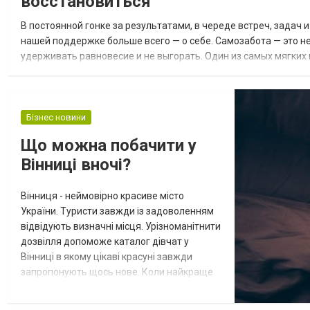
восстановиться
держать под кон...
В постоянной гонке за результатами, в череде встреч, задач 
нашей поддержке больше всего — о себе. Самозабота — это не
удерживать равновесие и не выгорать. Один из самых мягких
массаж. Это не просто процедура для тела, а полноценный риту
Бізнес новини
Що можна побачити у
Вінниці вночі?
Вінниця - неймовірно красиве місто
України. Туристи завжди із задоволенням
відвідують визначні місця. Урізноманітнити
дозвілля допоможе каталог дівчат у
Вінниці в якому цікаві красуні завжди
запропонують щось нове. Коли найкраще
відвідати Вінницю? Вдень чи вночі? Звісно,
у денний час тут завжди знайдуться