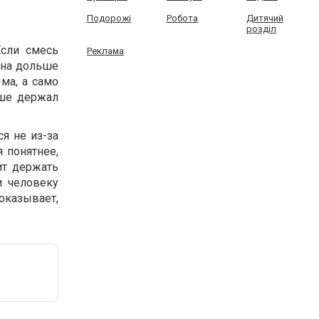
Подорожі
Робота
Дитячий
розділ
Если смесь
Реклама
она дольше
ма, а само
ьше держал
я не из-за
 понятнее,
ит держать
и человеку
оказывает,