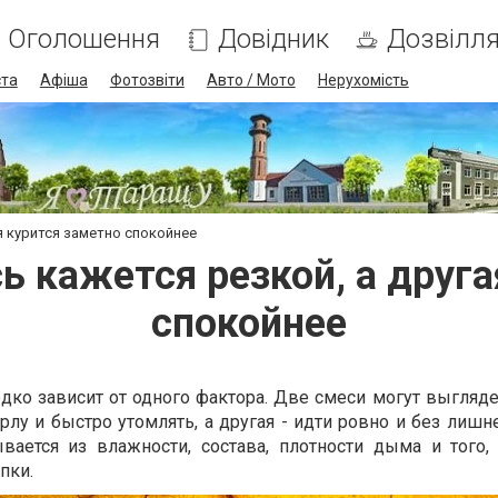
Оголошення
Довідник
Дозвілл
ста
Афіша
Фотозвіти
Авто / Мото
Нерухомість
я курится заметно спокойнее
ь кажется резкой, а друга
спокойнее
дко зависит от одного фактора. Две смеси могут выгляде
орлу и быстро утомлять, а другая - идти ровно и без лишн
вается из влажности, состава, плотности дыма и того,
пки.