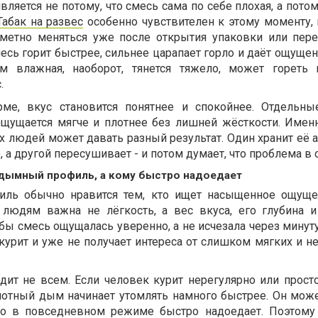
ляется не потому, что смесь сама по себе плохая, а потом
Табак на развес
особенно чувствителен к этому моменту, 
аметно меняться уже после открытия упаковки или пер
есь горит быстрее, сильнее царапает горло и даёт ощущен
м влажная, наоборот, тянется тяжело, может гореть 
.
ме, вкус становится понятнее и спокойнее. Отдельн
ощущается мягче и плотнее без лишней жёсткости. Имен
ух людей может давать разный результат. Один хранит её 
 а другой пересушивает - и потом думает, что проблема в 
 дымный профиль, а кому быстро надоедает
ль обычно нравится тем, кто ищет насыщенное ощуще
 людям важна не лёгкость, а вес вкуса, его глубина 
обы смесь ощущалась уверенно, а не исчезала через минуту
курит и уже не получает интереса от слишком мягких и н
дит не всем. Если человек курит нерегулярно или прост
лотный дым начинает утомлять намного быстрее. Он може
но в повседневном режиме быстро надоедает. Поэтому