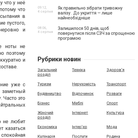
у что у неё
09:12,
Як правильно зібрати тривожну
потому что
4 серпня
валізу . До укриття — лише
есыпания в
найнеобхідніше
ие пустого,
08:06,
Залишилося 50 днів, щоб
неровно и
4 серпня
повернутися після СЗЧ за спрощеною
програмою
ые ноты не
но поэтому
Рубрики новин
аккуратно и
составе.
Загальний
Техніка
Здоров'я
розділ
ние уже с
Туризм
Нерухомість
Транспорт
и заметный
Будівництво
Відпочинок
Розваги
. Часто это
Бізнес
Меблі
Спорт
ейтральных
Жіночий
Інтернет
Культура
розділ
о не любит
Економіка
Інтер'єр
Мода
т казаться
 спокойная
Кулінарія
Послуги
Родина