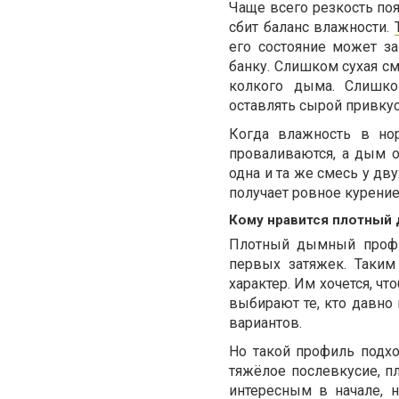
Чаще всего резкость появ
сбит баланс влажности.
его состояние может з
банку. Слишком сухая см
колкого дыма. Слишко
оставлять сырой привкус
Когда влажность в нор
проваливаются, а дым 
одна и та же смесь у дв
получает ровное курение,
Кому нравится плотный
Плотный дымный профи
первых затяжек. Таким
характер. Им хочется, чт
выбирают те, кто давно 
вариантов.
Но такой профиль подхо
тяжёлое послевкусие, п
интересным в начале, 