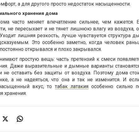
омфорт, а для другого просто недостаток насыщенности.
мального хранения дома
ома часто меняет впечатление сильнее, чем кажется. 
ти, не пересыхает и не тянет лишнюю влагу из воздуха, 
Уходит лишняя резкость, лучше чувствуется структура ды
едсказуемым. Это особенно заметно, когда человек ран
 постоянно открывался и плохо закрывался.
имают простую вещь: часть претензий к смеси появляетс
нения. Даже выразительные и дымные варианты становятся
и не оставить без защиты от воздуха. Поэтому дома сто
ке, а не надеяться, что она и так не изменится. И есл
 насыщенный вкус, то
табак латакия
особенно сильно п
я хранения.