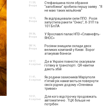
11:59,
Стефанішина після обрання
Вчора
"запобіжки" зробила першу заяву . "Я
не маю таких мільйонів"
10:15,
Як відпрацювали сили ППО . Росія
Вчора
запустила ракети "Онікс", Х-31П та
101 БпЛА
09:36,
У Ярославлі палає НПЗ «Славнєфть-
Вчора
ЯНОС»
08:14,
Росіяни знищили склади двох
Вчора
великих компаній у Києві . Ворог
атакував бізнеси
13:17,
Де в Україні повністю скасували
4 серпня
готівку в транспорті . QR-квитки
дають збій
11:41,
Як родини захисників Маріуполя
4 серпня
пʼятий рік намагаються повернути
своїх рідних додому.«Оленівка
триває»
10:51,
Для кого відстрочку продовжать
4 серпня
автоматично . ТЦК більше не
потрібен