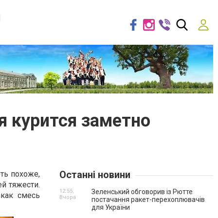
я
я курится заметно
Останні новини
ть похоже,
ей тяжести.
12:55,
Зеленський обговорив із Рютте
 как смесь
Вчора
постачання ракет-перехоплювачів
для України