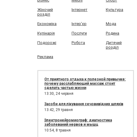
Бізнес
Меблі
Спорт
Жіночий
Інтернет
Культура
розділ
Економіка
Інтер'єр
Мода
Кулінарія
Послуги
Родина
Подорожі
Робота
Дитячий
розділ
Реклама
От приятного отдыха к полезной привычке:
почему расслабляющий массаж стоит
сделать частью жизни
13:30,
24 червня
Засоби для лікування сечовивідних шляхів
13:42,
29 травня
Электронейромиограф: диагностика
заболеваний нервов и мышц
10:54,
8 травня