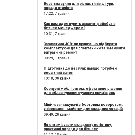
Весільна сукня для різних типів фігури:
поради стиліста
17:22,
7 травня
Как вам идея купить аккаунт фейсбук с
бизнес менеджером?
10:31,
7 травня
Запчастини JCB: як правильно підбирати
комплектуючі для спецтехніки та зменшити
витрати на ремонт
09:29,
1 травня
Підготовка до весілля: навіщо потрібен
весільний салон
10:18,
30 квітня
Корпусні меблі оптом: ефективне рішення
для облаштування сучасних приміщень
Міні-навантажувачі з бортовим поворотом:
універсальні майстри для складних локацій
09:49,
20 квітня
Як оптимізувати складську логістику:
практичні поради для бізнесу
11:17,
18 квітня