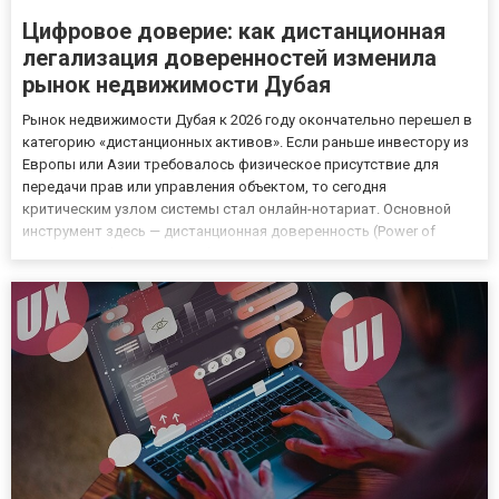
Цифровое доверие: как дистанционная
легализация доверенностей изменила
рынок недвижимости Дубая
Рынок недвижимости Дубая к 2026 году окончательно перешел в
категорию «дистанционных активов». Если раньше инвестору из
Европы или Азии требовалось физическое присутствие для
передачи прав или управления объектом, то сегодня
критическим узлом системы стал онлайн-нотариат. Основной
инструмент здесь — дистанционная доверенность (Power of
Attorney, POA), которая из бумажного документа превратилась в
цифровой протокол, признаваемый Земельным департаментом
(DLD...