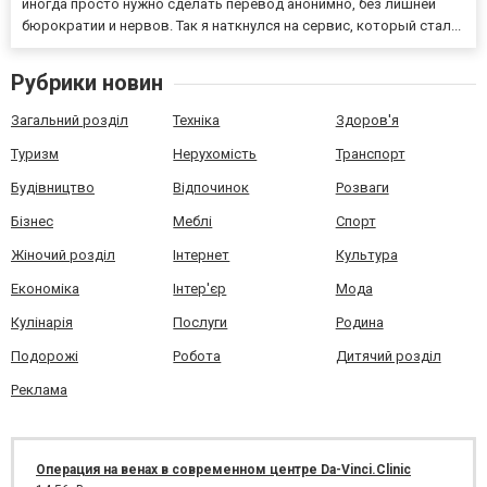
иногда просто нужно сделать перевод анонимно, без лишней
бюрократии и нервов. Так я наткнулся на сервис, который стал...
Рубрики новин
Загальний розділ
Техніка
Здоров'я
Туризм
Нерухомість
Транспорт
Будівництво
Відпочинок
Розваги
Бізнес
Меблі
Спорт
Жіночий розділ
Інтернет
Культура
Економіка
Інтер'єр
Мода
Кулінарія
Послуги
Родина
Подорожі
Робота
Дитячий розділ
Реклама
Операция на венах в современном центре Da-Vinci.Clinic