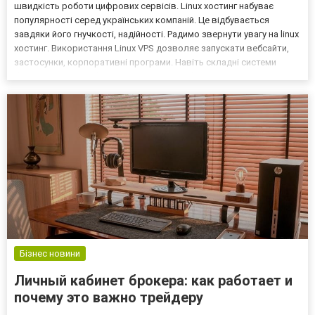
швидкість роботи цифрових сервісів. Linux хостинг набуває
популярності серед українських компаній. Це відбувається
завдяки його гнучкості, надійності. Радимо звернути увагу на linux
хостинг. Використання Linux VPS дозволяє запускати вебсайти,
застосунки, корпоративні програми. Навіть складні системи
бухгалтерського обліку працюватимуть без ризику простоїв.
Однією з переваг Linux хостингу є стабі...
Бізнес новини
Личный кабинет брокера: как работает и
почему это важно трейдеру