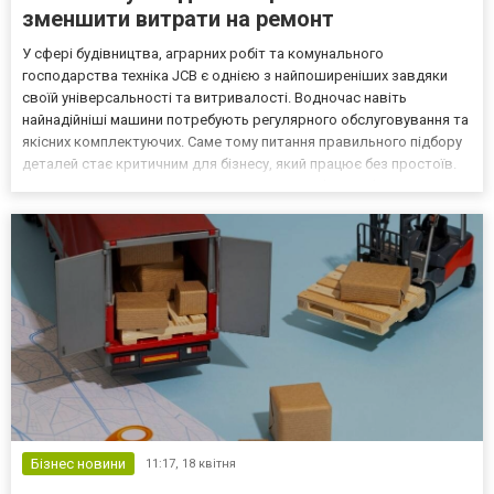
зменшити витрати на ремонт
У сфері будівництва, аграрних робіт та комунального
господарства техніка JCB є однією з найпоширеніших завдяки
своїй універсальності та витривалості. Водночас навіть
найнадійніші машини потребують регулярного обслуговування та
якісних комплектуючих. Саме тому питання правильного підбору
деталей стає критичним для бізнесу, який працює без простоїв.
Переглянути актуальний каталог можна тут https://ilg-
ua.com/catalog/zapchastini-jcb2 — це запчастини JCB, які...
Бізнес новини
11:17,
18 квітня