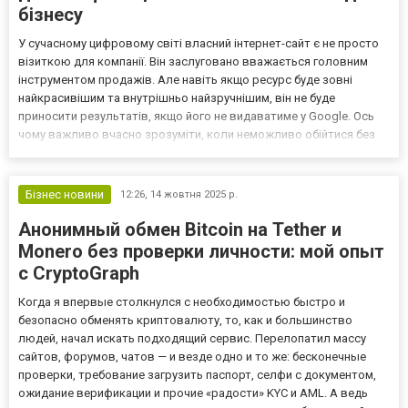
бізнесу
У сучасному цифровому світі власний інтернет-сайт є не просто
візиткою для компанії. Він заслуговано вважається головним
інструментом продажів. Але навіть якщо ресурс буде зовні
найкрасивішим та внутрішньо найзручнішим, він не буде
приносити результатів, якщо його не видаватиме у Google. Ось
чому важливо вчасно зрозуміти, коли неможливо обійтися без
професійної допомоги такого фахівця як приватний сео
спеціаліст. Давайте далі розберемо ряд ключових ознак,...
Бізнес новини
12:26,
14 жовтня 2025 р.
Анонимный обмен Bitcoin на Tether и
Monero без проверки личности: мой опыт
с CryptoGraph
Когда я впервые столкнулся с необходимостью быстро и
безопасно обменять криптовалюту, то, как и большинство
людей, начал искать подходящий сервис. Перелопатил массу
сайтов, форумов, чатов — и везде одно и то же: бесконечные
проверки, требование загрузить паспорт, селфи с документом,
ожидание верификации и прочие «радости» KYC и AML. А ведь