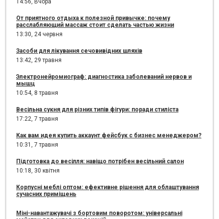
14:56,
Вчора
От приятного отдыха к полезной привычке: почему
расслабляющий массаж стоит сделать частью жизни
13:30,
24 червня
Засоби для лікування сечовивідних шляхів
13:42,
29 травня
Электронейромиограф: диагностика заболеваний нервов и
мышц
10:54,
8 травня
Весільна сукня для різних типів фігури: поради стиліста
17:22,
7 травня
Как вам идея купить аккаунт фейсбук с бизнес менеджером?
10:31,
7 травня
Підготовка до весілля: навіщо потрібен весільний салон
10:18,
30 квітня
Корпусні меблі оптом: ефективне рішення для облаштування
сучасних приміщень
Міні-навантажувачі з бортовим поворотом: універсальні