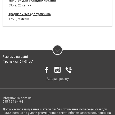
майстри для складних локацій
09:49,
20 квітня
Трафік очима арбітражника
17:29,
9 квітня
Реклама на сайті
Франшиза "CitySites"
Автори проєкту
info@04566.com.ua
095 764 64 94
Допускається цитування матеріалів без отримання попередньої згоди
04566.com.ua за умови розміщення в тексті обов'язкового посилання на