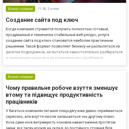
Бізнес новини
11:30,
2 січня
Создание сайта под ключ
Когда компания стремится получить полностью готовый,
продуманный и технически стабильный веб-ресурс, услуга
создание сайта под ключ становится наиболее практичным
решением. Такой формат позволяет бизнесу не распыляться на
десятки подрядчиков, не пытаться самостоятельно разбираться
в технических нюансах и не сталкиваться с проблемой
несогласованности отдельных частей проекта. Вместо этого
клиент получает единый завершённый продукт, в котором
структура, диза...
Бізнес новини
Чому правильне робоче взуття зменшує
втому та підвищує продуктивність
працівників
У багатьох компаніях питання спецодягу вже давно сприймається
серйозно, але взуття інколи залишається «на другому плані».
Хоча саме ноги витримують основне навантаження протягом
зміни, від тисяч кроків на складі до постійного стояння біля