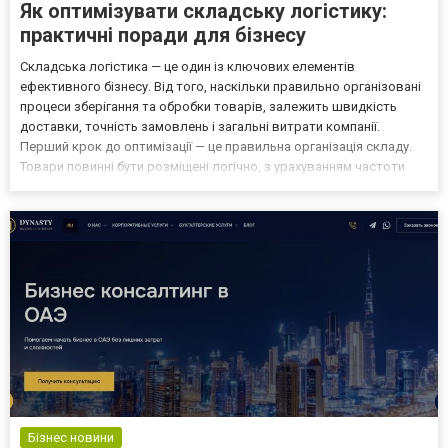
Як оптимізувати складську логістику:
практичні поради для бізнесу
Складська логістика — це один із ключових елементів
ефективного бізнесу. Від того, наскільки правильно організовані
процеси зберігання та обробки товарів, залежить швидкість
доставки, точність замовлень і загальні витрати компанії.
Перший крок до оптимізації — це правильна організація складу.
Товари повинні бути розміщені логічно, з урахуванням частоти
використання. Найбільш популярні позиції варто зберігати
ближче до зони відвантаження, щоб скоротити час...
Бізнес новини