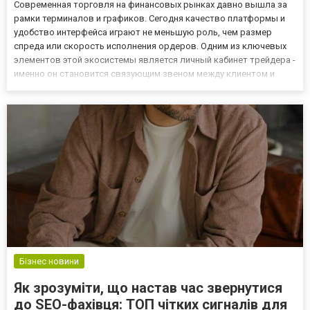
Современная торговля на финансовых рынках давно вышла за
рамки терминалов и графиков. Сегодня качество платформы и
удобство интерфейса играют не меньшую роль, чем размер
спреда или скорость исполнения ордеров. Одним из ключевых
элементов этой экосистемы является личный кабинет трейдера -
именно он становится связующим звеном между клиентом и
брокером. Что такое личный кабинет брокера Личный кабинет -
это защищенная онлайн-зона, в которую получает доступ ка...
Бізнес новини
Як зрозуміти, що настав час звернутися
до SEO-фахівця: ТОП чітких сигналів для