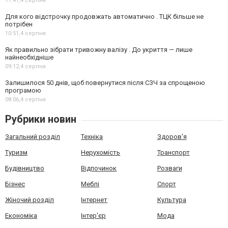
11:41,
4 серпня
Для кого відстрочку продовжать автоматично . ТЦК більше не
потрібен
10:51,
4 серпня
Як правильно зібрати тривожну валізу . До укриття — лише
найнеобхідніше
09:12,
4 серпня
Залишилося 50 днів, щоб повернутися після СЗЧ за спрощеною
програмою
08:06,
4 серпня
Рубрики новин
Загальний розділ
Техніка
Здоров'я
Туризм
Нерухомість
Транспорт
Будівництво
Відпочинок
Розваги
Бізнес
Меблі
Спорт
Жіночий розділ
Інтернет
Культура
Економіка
Інтер'єр
Мода