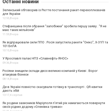
Останні новини
Зеленський обговорив із Рютте постачання ракет-перехоплювачів
для України
12:55,
Вчора
Стефанішина після обрання "запобіжки" зробила першу заяву . "Я не
маю таких мільйонів"
11:59,
Вчора
Як відпрацювали сили ППО . Росія запустила ракети "Онікс", Х-31П та
101 БпЛА
10:15,
Вчора
У Ярославлі палає НПЗ «Славнєфть-ЯНОС»
09:36,
Вчора
Росіяни знищили склади двох великих компаній у Києві . Ворог
атакував бізнеси
08:14,
Вчора
Де в Україні повністю скасували готівку в транспорті . QR-квитки
дають збій
13:17,
4 серпня
Як родини захисників Маріуполя пʼятий рік намагаються повернути
своїх рідних додому.«Оленівка триває»