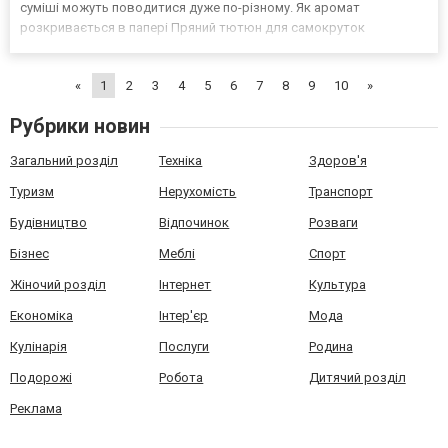
суміші можуть поводитися дуже по-різному. Як аромат
розкривається в папері Пряний тютюн для самокруток
показовіше перевіряти саме у своєму папері й зі своїм фільтром.
У пакеті запах може бути яскравим, але після скручування ча...
«
1
2
3
4
5
6
7
8
9
10
»
Рубрики новин
Загальний розділ
Техніка
Здоров'я
Туризм
Нерухомість
Транспорт
Будівництво
Відпочинок
Розваги
Бізнес
Меблі
Спорт
Жіночий розділ
Інтернет
Культура
Економіка
Інтер'єр
Мода
Кулінарія
Послуги
Родина
Подорожі
Робота
Дитячий розділ
Реклама