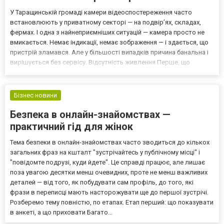
У Таращинській громаді камери відеоспостереження часто
встановлюють у приватному секторі — на подвір’ях, складах,
фермах. І одна з найнеприємніших ситуацій — камера просто не
вмикається. Немає індикації, немає зображення — і здається, що
пристрій зламався. Але у більшості випадків причина банальна і
вирішується без сервісу. Відсутність живлення Перше, що
потрібно перевірити — чи є напруга. не працює розетка
вимкнений блок живлення обрив кабелю Несправний б...
Бізнес новини
Безпека в онлайн-знайомствах —
практичний гід для жінок
Тема безпеки в онлайн-знайомствах часто зводиться до кількох
загальних фраз на кшталт "зустрічайтесь у публічному місці" і
"повідомте подрузі, куди йдете". Це справді працює, але лишає
поза увагою десятки менш очевидних, проте не менш важливих
деталей — від того, як побудувати сам профіль, до того, які
фрази в переписці мають насторожувати ще до першої зустрічі.
Розберемо тему повністю, по етапах. Етап перший: що показувати
в анкеті, а що приховати Багато...