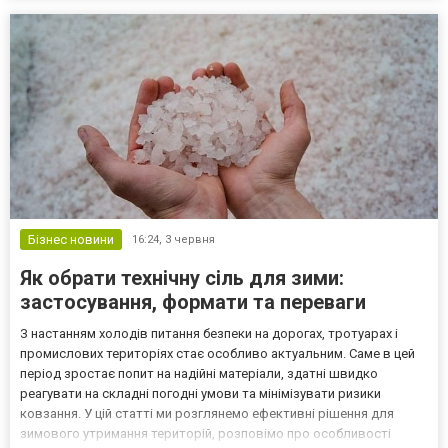
кредити без відмови насправді Поняття «кредит без відмови» є
рад...
Бізнес новини
16:24,
3 червня
Як обрати технічну сіль для зими:
застосування, формати та переваги
З настанням холодів питання безпеки на дорогах, тротуарах і
промислових територіях стає особливо актуальним. Саме в цей
період зростає попит на надійні матеріали, здатні швидко
реагувати на складні погодні умови та мінімізувати ризики
ковзання. У цій статті ми розглянемо ефективні рішення для
зимового утримання територій, розповімо про особливості