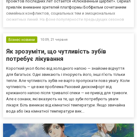
проектов последних лет остаётся «Клюквенный щербет». Сериал
привлёк внимание зрителей платформы Бобфильм сочетанием
семейных конфликтов, социальных тем и эмоциональных
сюжетных линий. На фоне популярности предыдущих сезонов
интерес к продолжению истории только усиливается.
«Клюквенный щербет» 5 сезон Пятый сезон «Клюквенного
щербета» ожидается к...
Бізнес новини
10:09,
21 червня
Як зрозуміти, що чутливість зубів
потребує лікування
Короткий укол болю від холодного напою — знайоме відчуття
для багатьох. Одні звикають і ігнорують його, інші п'ють тільки
тепле. Але чутливість зубів не варто пропускати повз увагу. Коли
чутливість — це вже проблема Разовий дискомфорт від
крижаного напою після тривалої спеки — не привід для тривоги.
Але є ознаки, які вказують на те, що зуби потребують уваги
лікаря: Біль виникає від кімнатної температури. Якщо звичайна
вода або їжа кімнатної температури вик...