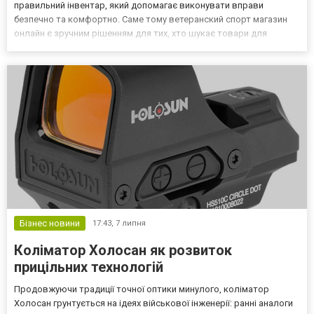
правильний інвентар, який допомагає виконувати вправи
безпечно та комфортно. Саме тому ветеранский спорт магазин
онлайн є зручним рішенням для тих, хто шукає товари для
тренувань, відновлення та підтримки фізичної активності.
Магазин «Фортеця Здоров'я» пропонує широкий вибір
спортивного о...
Бізнес новини
17:43,
7 липня
Коліматор Холосан як розвиток
прицільних технологій
Продовжуючи традиції точної оптики минулого, коліматор
Холосан грунтується на ідеях військової інженерії: ранні аналоги