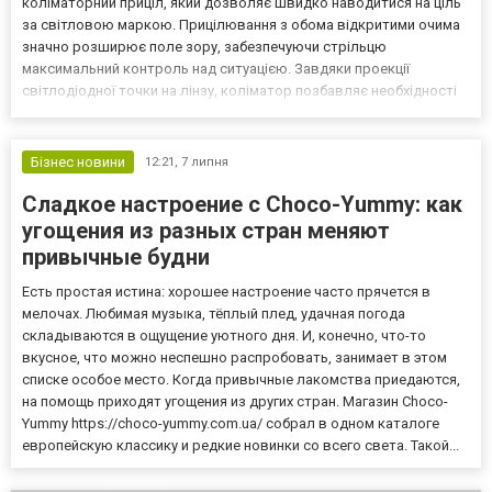
коліматорний приціл, який дозволяє швидко наводитися на ціль
за світловою маркою. Прицілювання з обома відкритими очима
значно розширює поле зору, забезпечуючи стрільцю
максимальний контроль над ситуацією. Завдяки проекції
світлодіодної точки на лінзу, коліматор позбавляє необхідності
суміщати мушку з ціликом і завжди залишається у фокусі. Таке
обладнання опановується миттєво, заощаджуючи дорогоцінні
секунд...
Бізнес новини
12:21,
7 липня
Сладкое настроение с Choco-Yummy: как
угощения из разных стран меняют
привычные будни
Есть простая истина: хорошее настроение часто прячется в
мелочах. Любимая музыка, тёплый плед, удачная погода
складываются в ощущение уютного дня. И, конечно, что-то
вкусное, что можно неспешно распробовать, занимает в этом
списке особое место. Когда привычные лакомства приедаются,
на помощь приходят угощения из других стран. Магазин Choco-
Yummy https://choco-yummy.com.ua/ собрал в одном каталоге
европейскую классику и редкие новинки со всего света. Такой...