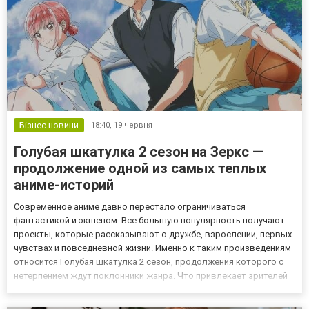
Бізнес новини
18:40,
19 червня
Голубая шкатулка 2 сезон на Зеркс —
продолжение одной из самых теплых
аниме-историй
Современное аниме давно перестало ограничиваться
фантастикой и экшеном. Все большую популярность получают
проекты, которые рассказывают о дружбе, взрослении, первых
чувствах и повседневной жизни. Именно к таким произведениям
относится Голубая шкатулка 2 сезон, продолжения которого с
нетерпением ждут поклонники жанра. Что привлекает зрителей
История сочетает романтику, спорт и школьную жизнь.
Благодаря этому сериалу удалось найти баланс между