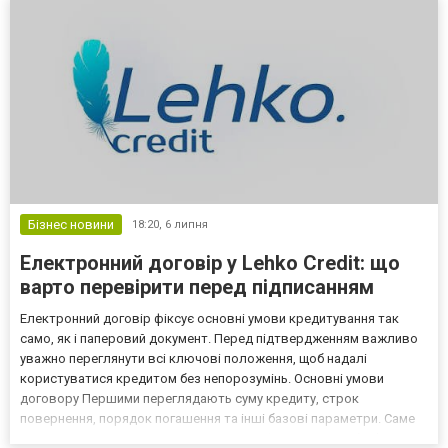
Бізнес новини
18:20,
6 липня
Електронний договір у Lehko Credit: що
варто перевірити перед підписанням
Електронний договір фіксує основні умови кредитування так
само, як і паперовий документ. Перед підтвердженням важливо
уважно переглянути всі ключові положення, щоб надалі
користуватися кредитом без непорозумінь. Основні умови
договору Першими переглядають суму кредиту, строк
повернення, порядок погашення та інші базові параметри. Саме
вони визначають подальше виконання фінансових зобов'язань.