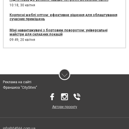
10:18,
30 квітня
Корпусні меблі оптом: ефективне рішення для облаштування
сучасних приміщень
Міні-навантажувачі з бортовим поворотом: універсальні
майстри для складних локацій
09:49,
20 квітня
Реклама на сайті
Франшиза "CitySites"
Автори проєкту
info@04566.com.ua