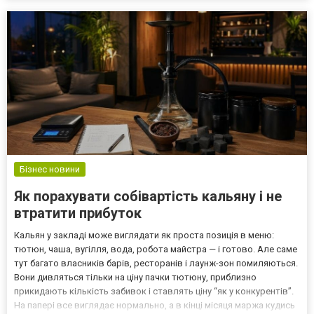
Інформація про кредитора У договорі Lehko Credit містяться
рекві...
Бізнес новини
Як порахувати собівартість кальяну і не
втратити прибуток
Кальян у закладі може виглядати як проста позиція в меню:
тютюн, чаша, вугілля, вода, робота майстра — і готово. Але саме
тут багато власників барів, ресторанів і лаунж-зон помиляються.
Вони дивляться тільки на ціну пачки тютюну, приблизно
прикидають кількість забивок і ставлять ціну “як у конкурентів”.
На папері все виглядає нормально, а в кінці місяця маржа кудись