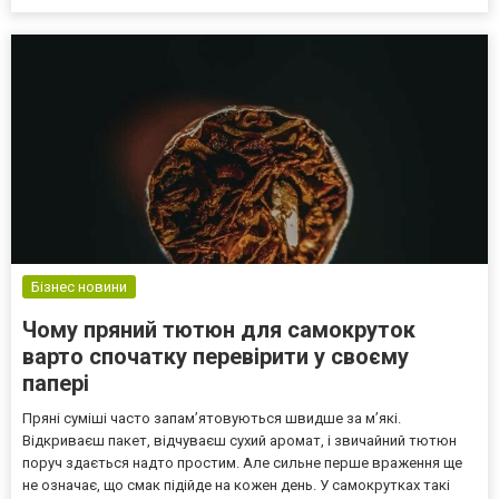
технічної солі та піщано-сольових сумішей, а також підкажемо, як
обрати оптимальний варіант для різних потреб....
Бізнес новини
Чому пряний тютюн для самокруток
варто спочатку перевірити у своєму
папері
Пряні суміші часто запам’ятовуються швидше за м’які.
Відкриваєш пакет, відчуваєш сухий аромат, і звичайний тютюн
поруч здається надто простим. Але сильне перше враження ще
не означає, що смак підійде на кожен день. У самокрутках такі