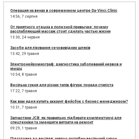
Операция на венах в современном центре Da-Vinci.Clinic
14:56,
7 серпня
От приятного отдыха к полезной привычке: почему
расслабляющий массаж стоит сделать частью жизни
13:30,
24 червня
Засоби для лікування сечовивідних шляхів
13:42,
29 травня
Электронейромиограф: диагностика заболеваний нервов и
мышц
10:54,
8 травня
Весільна сукня для різних типів фігури: поради стиліста
17:22,
7 травня
Как вам идея купить аккаунт фейсбук с бизнес менеджером?
10:31,
7 травня
Запчастини JCB: як правильно підбирати комплектуючі для
спецтехніки та зменшити витрати на ремонт
09:29,
1 травня
Підготовка до весілля: навіщо потрібен весільний салон