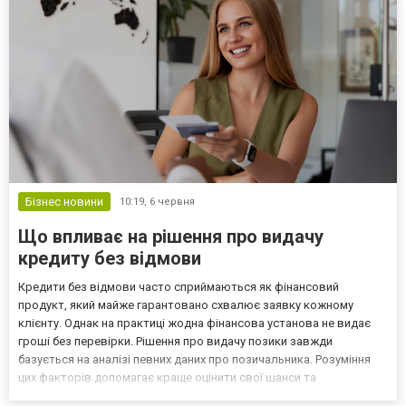
эмоциональными...
Бізнес новини
10:19,
6 червня
Що впливає на рішення про видачу
кредиту без відмови
Кредити без відмови часто сприймаються як фінансовий
продукт, який майже гарантовано схвалює заявку кожному
клієнту. Однак на практиці жодна фінансова установа не видає
гроші без перевірки. Рішення про видачу позики завжди
базується на аналізі певних даних про позичальника. Розуміння
цих факторів допомагає краще оцінити свої шанси та
відповідальніше підходити до оформлення кредиту. Чи існують