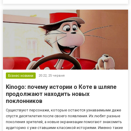
зникає. Реальна собівартість кальяну — це не тільки грамовка
тютюну. У ній є вугілля, фольг...
Бізнес новини
20:22,
25 червня
Kinogo: почему истории о Коте в шляпе
продолжают находить новых
поклонников
Существуют персонажи, которые остаются узнаваемыми даже
спустя десятилетия после своего появления. Их любят разные
поколения зрителей, а новые экранизации помогают знакомить
аудиторию с уже ставшими классикой историями. Именно такие