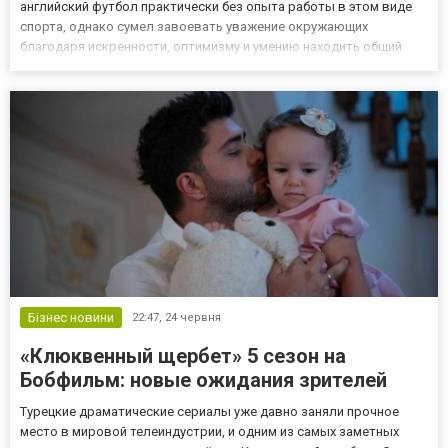
английский футбол практически без опыта работы в этом виде
спорта, однако сумел завоевать уважение окружающих
благодаря искренности, оптимизму и умению находить общий
язык с людьми. Именно поэтому многие поклонники продолжают
пересматривать любимые эпизоды через Kinogo, каждый раз
за...
Бізнес новини
22:47,
24 червня
«Клюквенный щербет» 5 сезон на
Бобфильм: новые ожидания зрителей
Турецкие драматические сериалы уже давно заняли прочное
место в мировой телеиндустрии, и одним из самых заметных