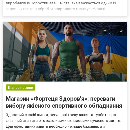
виробників із Коростишева – міста, яке вважається одним із
головних центрів обробки природного граніту в Україні.
Майстерня Gabro (Gabro.com.ua) понад 25 років спеціалізується
на виготовленні гранітних пам'ятників, меморіальних...
Бізнес новини
Магазин «Фортеця Здоров'я»: переваги
вибору якісного спортивного обладнання
Здоровий спосіб життя, регулярні тренування та турбота про
фізичний стан стають важливими складовими сучасного життя.
Для ефективних занять необхідно не лише бажання, а й