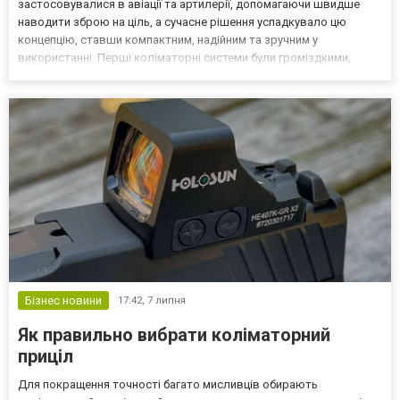
застосовувалися в авіації та артилерії, допомагаючи швидше
наводити зброю на ціль, а сучасне рішення успадкувало цю
концепцію, ставши компактним, надійним та зручним у
використанні. Перші коліматорні системи були громіздкими,
вимагали точного налаштування та регулярного обслуговування,
проте з часом технології стали простішими та ефективн...
Бізнес новини
17:42,
7 липня
Як правильно вибрати коліматорний
приціл
Для покращення точності багато мисливців обирають