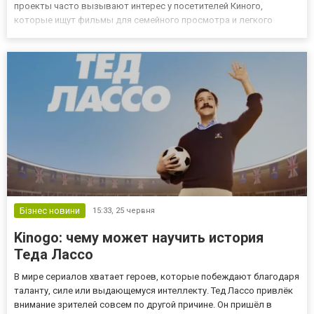
проекты часто вызывают интерес у посетителей Киного,
которые ищут фильмы для семейного просмотра и легкого
отдыха. Семейное кино по-прежнему занимает важное место в
современном кинематографе. Подобные фильмы позволяют
провести...
Бізнес новини
15:33,
25 червня
Kinogo: чему может научить история
Теда Лассо
В мире сериалов хватает героев, которые побеждают благодаря
таланту, силе или выдающемуся интеллекту. Тед Лассо привлёк
внимание зрителей совсем по другой причине. Он пришёл в