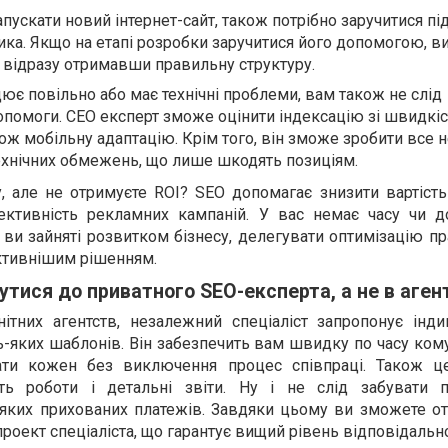
апускати новий інтернет-сайт, також потрібно заручитися п
ика. Якщо на етапі розробки заручитися його допомогою, в
відразу отримавши правильну структуру.
ює повільно або має технічні проблеми, вам також не слід
опомоги. СЕО експерт зможе оцінити індексацію зі швидкі
ож мобільну адаптацію. Крім того, він зможе зробити все 
технічних обмежень, що лише шкодять позиціям.
, але не отримуєте ROI? SEO допомагає знизити вартість
ективність рекламних кампаній. У вас немає часу чи д
ви зайняті розвитком бізнесу, делегувати оптимізацію п
ктивнішим рішенням.
утися до приватного SEO-експерта, а не в аген
нітних агентств, незалежний спеціаліст запропонує інди
дь-яких шаблонів. Він забезпечить вам швидку по часу ком
ти кожен без виключення процес співпраці. Також ц
сть роботи і детальні звіти. Ну і не слід забувати 
-яких прихованих платежів. Завдяки цьому ви зможете о
роект спеціаліста, що гарантує вищий рівень відповідально