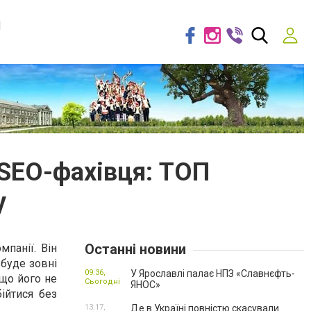
я
 SEO-фахівця: ТОП
у
Останні новини
мпанії. Він
 буде зовні
09:36,
У Ярославлі палає НПЗ «Славнєфть-
кщо його не
Сьогодні
ЯНОС»
ійтися без
13:17,
Де в Україні повністю скасували