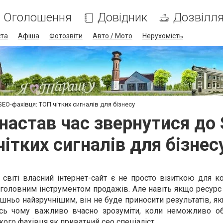
Оголошення
Довідник
Дозвілл
ста
Афіша
Фотозвіти
Авто / Мото
Нерухомість
EO-фахівця: ТОП чітких сигналів для бізнесу
 настав час звернутися до
чітких сигналів для бізнес
віті власний інтернет-сайт є не просто візиткою для ко
головним інструментом продажів. Але навіть якщо ресурс
шньо найзручнішим, він не буде приносити результатів, я
Ось чому важливо вчасно зрозуміти, коли неможливо об
кого фахівця як
приватний сео спеціаліст
.