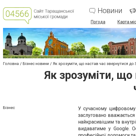
Новини
Погода
Карта мі
Головна
Бізнес новини
Як зрозуміти, що настав час звернутися до S
Як зрозуміти, що
Бізнес
У сучасному цифровому с
заслуговано вважається 
найкрасивішим та внутрі
видаватиме у Google. 
професійної допомоги та