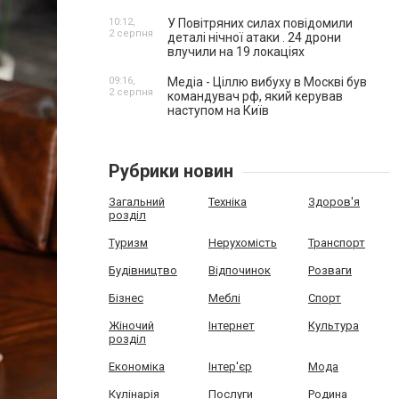
10:12,
У Повітряних силах повідомили
2 серпня
деталі нічної атаки . 24 дрони
влучили на 19 локаціях
09:16,
Медіа - Ціллю вибуху в Москві був
2 серпня
командувач рф, який керував
наступом на Київ
Рубрики новин
Загальний
Техніка
Здоров'я
розділ
Туризм
Нерухомість
Транспорт
Будівництво
Відпочинок
Розваги
Бізнес
Меблі
Спорт
Жіночий
Інтернет
Культура
розділ
Економіка
Інтер'єр
Мода
Кулінарія
Послуги
Родина