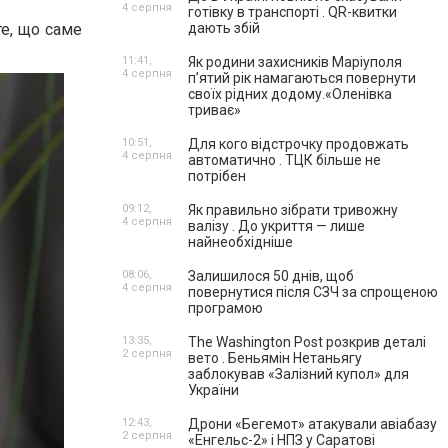
4 серпня
готівку в транспорті . QR-квитки
те, що саме
дають збій
11:41,
Як родини захисників Маріуполя
4 серпня
пʼятий рік намагаються повернути
своїх рідних додому.«Оленівка
триває»
10:51,
Для кого відстрочку продовжать
4 серпня
автоматично . ТЦК більше не
потрібен
09:12,
Як правильно зібрати тривожну
4 серпня
валізу . До укриття — лише
найнеобхідніше
08:06,
Залишилося 50 днів, щоб
4 серпня
повернутися після СЗЧ за спрощеною
програмою
13:35,
The Washington Post розкрив деталі
2 серпня
вето . Беньямін Нетаньягу
заблокував «Залізний купол» для
України
12:43,
Дрони «Бегемот» атакували авіабазу
2 серпня
«Енгельс-2» і НПЗ у Саратові