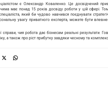
еціалістом є Олександр Коваленко. Це досвідчений при
ечима має понад 15 років досвіду роботи у цій сфері. Т
спеціаліста, який би чудово навчився поєднувати стратегі
рсональну увагу приватного експерта, можете бути впевне
ї справи, чия робота дає бізнесам реальні результати. Г
іку, а також про ріст прибутку завдяки чесному та комплек