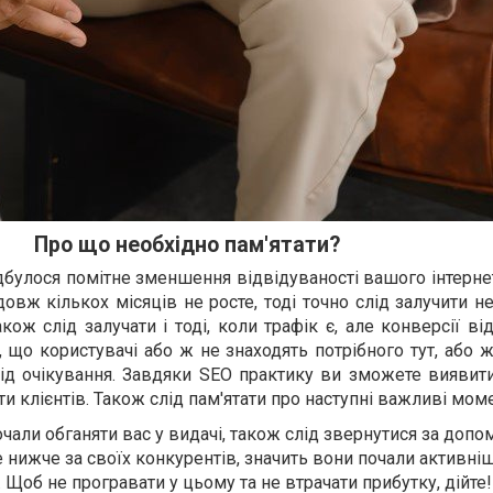
Про що необхідно пам'ятати?
дбулося помітне зменшення відвідуваності вашого інтерне
овж кількох місяців не росте, тоді точно слід залучити 
кож слід залучати і тоді, коли трафік є, але конверсії від
 що користувачі або ж не знаходять потрібного тут, або ж
ід очікування. Завдяки SEO практику ви зможете виявити
и клієнтів. Також слід пам'ятати про наступні важливі мом
чали обганяти вас у видачі, також слід звернутися за допо
е нижче за своїх конкурентів, значить вони почали активні
Щоб не програвати у цьому та не втрачати прибутку, дійте!