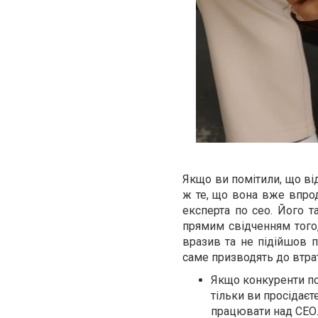
Якщо ви помітили, що ві
ж те, що вона вже впрод
експерта по сео. Його та
прямим свідченням того,
вразив та не підійшов п
саме призводять до втрат
Якщо конкуренти по
тільки ви просідаєт
працювати над СЕО. 