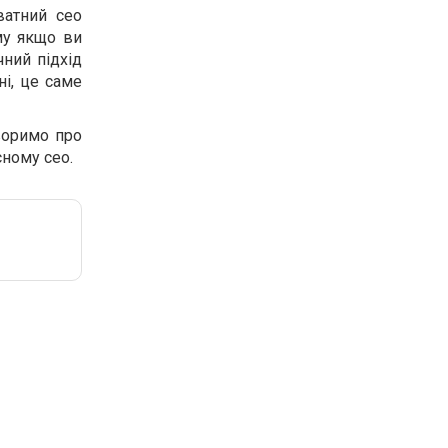
ватний сео
ому якщо ви
чний підхід
ні, це саме
оворимо про
сному сео.