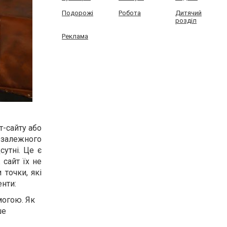
Подорожі
Робота
Дитячий
розділ
Реклама
т-сайту або
незалежного
сутні. Це є
 сайт їх не
 точки, які
енти:
могою. Як
ше