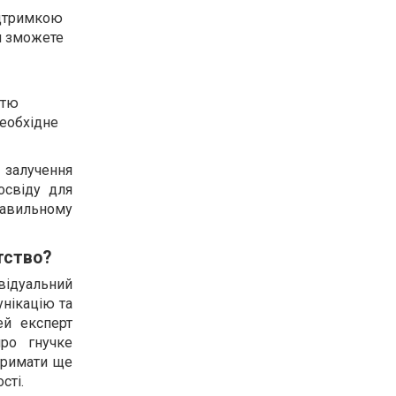
ідтримкою
и зможете
стю
необхідне
 залучення
освіду для
равильному
тство?
відуальний
унікацію та
ей експерт
про гнучке
тримати ще
сті.