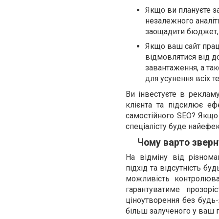
Якщо ви плануєте з
незалежного аналіт
заощадити бюджет, 
Якщо ваш сайт прац
відмовлятися від д
завантаження, а так
для усунення всіх 
Ви інвестуєте в рекламу
клієнта та підсилює еф
самостійного SEO? Якщо 
спеціалісту буде найефе
Чому варто зверн
На відміну від різнома
підхід та відсутність бу
можливість контролюва
гарантуватиме прозорі
ціноутворення без будь
більш залученого у ваш п