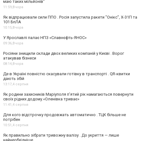
маю таких мільйонів"
11:59,
Вчора
Як відпрацювали сили ППО . Росія запустила ракети "Онікс", Х-31П та
101 БпЛА
10:15,
Вчора
У Ярославлі палає НПЗ «Славнєфть-ЯНОС»
09:36,
Вчора
Росіяни знищили склади двох великих компаній у Києві . Ворог
атакував бізнеси
08:14,
Вчора
Де в Україні повністю скасували готівку в транспорті . QR-квитки
дають збій
13:17,
4 серпня
Як родини захисників Маріуполя пʼятий рік намагаються повернути
своїх рідних додому.«Оленівка триває»
11:41,
4 серпня
Для кого відстрочку продовжать автоматично . ТЦК більше не
потрібен
10:51,
4 серпня
Як правильно зібрати тривожну валізу . До укриття — лише
найнеобхідніше