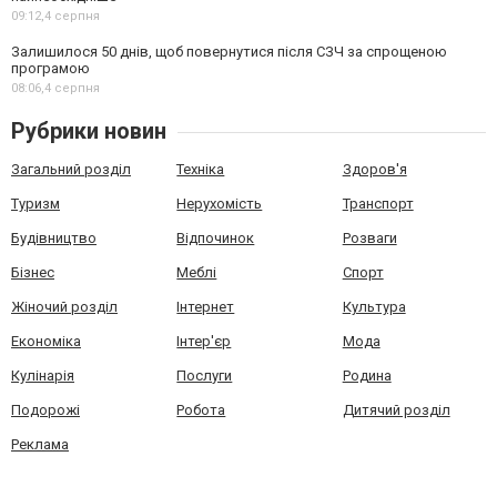
09:12,
4 серпня
Залишилося 50 днів, щоб повернутися після СЗЧ за спрощеною
програмою
08:06,
4 серпня
Рубрики новин
Загальний розділ
Техніка
Здоров'я
Туризм
Нерухомість
Транспорт
Будівництво
Відпочинок
Розваги
Бізнес
Меблі
Спорт
Жіночий розділ
Інтернет
Культура
Економіка
Інтер'єр
Мода
Кулінарія
Послуги
Родина
Подорожі
Робота
Дитячий розділ
Реклама