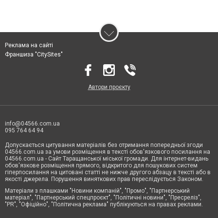
Реклама на сайті
Франшиза "CitySites"
Автори проєкту
info@04566.com.ua
095 764 64 94
Допускається цитування матеріалів без отримання попередньої згоди
04566.com.ua за умови розміщення в тексті обов'язкового посилання на
04566.com.ua - Cайт Таращанської міської громади. Для інтернет-видань
обов'язкове розміщення прямого, відкритого для пошукових систем
гіперпосилання на цитовані статті не нижче другого абзацу в тексті або в
якості джерела. Порушення виняткових прав переслідується Законом.
Матеріали з плашками "Новини компаній", "Промо", "Партнерський
матеріал", "Партнерський спецпроєкт", "Політичні новини", "Пресреліз",
"PR", "Офіційно", "Політична реклама" публікуються на правах реклами.