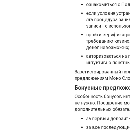
ознакомиться с Пол
если условия устра
эта процедура зан
записи - с использ
пройти верификаци
требованию казино
денег невозможно;
авторизоваться на 
интуитивно понятн
Зарегистрированный пол
предложениям Моно Сл
Бонусные предлож
Особенность бонусов инт
не нужно. Поощрение мож
дополнительных обязател
за первый депозит 
за все последующие