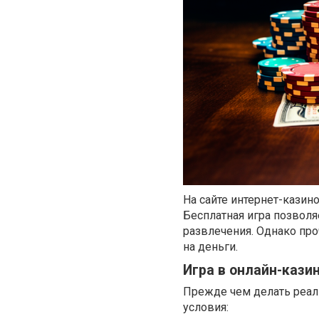
На сайте интернет-казин
Бесплатная игра позволя
развлечения. Однако про
на деньги.
Игра в онлайн-кази
Прежде чем делать реал
условия: