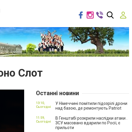
я
оно Слот
Останні новини
13:10,
У Німеччині помітили підозрілі дрони
Сьогодні
над базою, де ремонтують Patriot
11:59,
В Генштабі розкрили наслідки атаки .
Сьогодні
ЗСУ масовано вдарили по Росії, є
прильоти