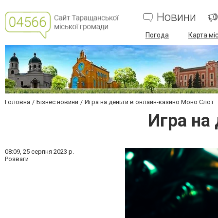
Новини
Погода
Карта мі
Головна
Бізнес новини
Игра на деньги в онлайн-казино Моно Слот
Игра на
08:09,
25 серпня 2023 р.
Розваги