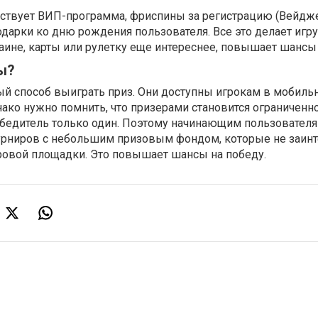
йствует ВИП-программа, фриспины за регистрацию (Вейдже
арки ко дню рождения пользователя. Все это делает игру
ине, карты или рулетку еще интереснее, повышает шансы 
ы?
ый способ выиграть приз. Они доступны игрокам в мобиль
нако нужно помнить, что призерами становится ограниченн
победитель только один. Поэтому начинающим пользовател
турниров с небольшим призовым фондом, которые не заин
ровой площадки. Это повышает шансы на победу.