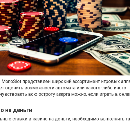
о MonoSlot представлен широкий ассортимент игровых аппа
ет оценить возможности автомата или какого-либо иного
чувствовать всю остроту азарта можно, если играть в онла
но на деньги
ьные ставки в казино на деньги, необходимо выполнить т