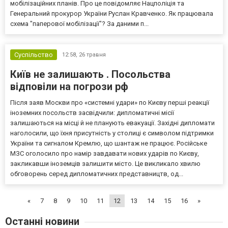
мобілізаційних планів. Про це повідомляє Нацполіція та
Генеральний прокурор України Руслан Кравченко. Як працювала
схема "паперової мобілізації"? За даними п...
Суспільство
12:58,
26 травня
Київ не залишають . Посольства
відповіли на погрози рф
Після заяв Москви про «системні удари» по Києву перші реакції
іноземних посольств засвідчили: дипломатичні місії
залишаються на місці й не планують евакуації. Західні дипломати
наголосили, що їхня присутність у столиці є символом підтримки
України та сигналом Кремлю, що шантаж не працює. Російське
МЗС оголосило про намір завдавати нових ударів по Києву,
закликавши іноземців залишити місто. Це викликало хвилю
обговорень серед дипломатичних представництв, од...
«
7
8
9
10
11
12
13
14
15
16
»
Останні новини