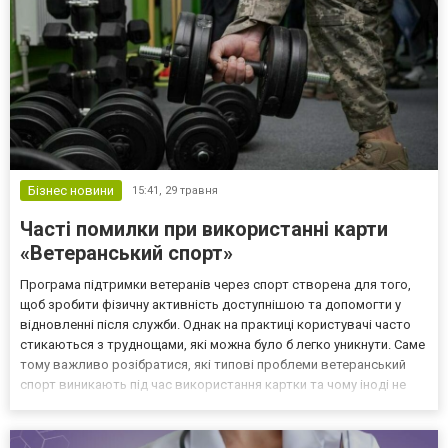
Бізнес новини
15:41,
29 травня
Часті помилки при використанні карти
«Ветеранський спорт»
Програма підтримки ветеранів через спорт створена для того,
щоб зробити фізичну активність доступнішою та допомогти у
відновленні після служби. Однак на практиці користувачі часто
стикаються з труднощами, які можна було б легко уникнути. Саме
тому важливо розібратися, які типові проблеми ветеранський
спорт виникають під час використання картки та чому іноді не
проходить оплата ветеранський спорт. Більшість помилок
пов’язані не з самою програмою, а з неправ...