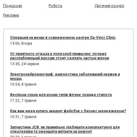
Подорожі
Робота
Дитячий розділ
Реклама
Операция на венах в современном центре Da-Vinci.Clinic
14:56,
Вчора
От приятного отдыха к полезной привычке: почему
расслабляющий массаж стоит сделать частью жизни
13:30,
24 червня
Электронейромиограф: диагностика заболеваний нервов и
мышц
10:54,
8 травня
Весільна сукня для різних типів фігури: поради стиліста
17:22,
7 травня
Как вам идея купить аккаунт фейсбук с бизнес менеджером?
10:31,
7 травня
Запчастини JCB: як правильно підбирати комплектуючі для
спецтехніки та зменшити витрати на ремонт