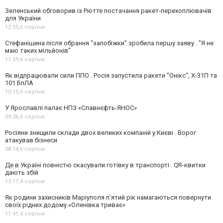
Зеленський обговорив із Рютте постачання ракет-перехоплювачів
для України
12:55,
6 серпня
Стефанішина після обрання "запобіжки" зробила першу заяву . "Я не
маю таких мільйонів"
11:59,
6 серпня
Як відпрацювали сили ППО . Росія запустила ракети "Онікс", Х-31П та
101 БпЛА
10:15,
6 серпня
У Ярославлі палає НПЗ «Славнєфть-ЯНОС»
09:36,
6 серпня
Росіяни знищили склади двох великих компаній у Києві . Ворог
атакував бізнеси
08:14,
6 серпня
Де в Україні повністю скасували готівку в транспорті . QR-квитки
дають збій
13:17,
4 серпня
Як родини захисників Маріуполя пʼятий рік намагаються повернути
своїх рідних додому.«Оленівка триває»
11:41,
4 серпня