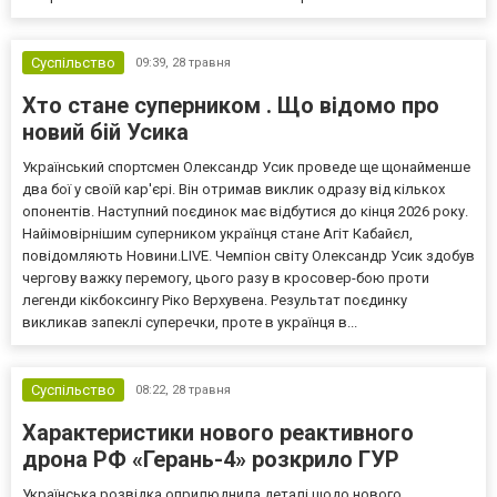
Суспільство
09:39,
28 травня
Хто стане суперником . Що відомо про
новий бій Усика
Український спортсмен Олександр Усик проведе ще щонайменше
два бої у своїй кар'єрі. Він отримав виклик одразу від кількох
опонентів. Наступний поєдинок має відбутися до кінця 2026 року.
Найімовірнішим суперником українця стане Агіт Кабайєл,
повідомляють Новини.LIVE. Чемпіон світу Олександр Усик здобув
чергову важку перемогу, цього разу в кросовер-бою проти
легенди кікбоксингу Ріко Верхувена. Результат поєдинку
викликав запеклі суперечки, проте в українця в...
Суспільство
08:22,
28 травня
Характеристики нового реактивного
дрона РФ «Герань-4» розкрило ГУР
Українська розвідка оприлюднила деталі щодо нового