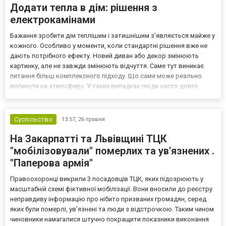
Додати тепла в дім: рішення з
електрокамінами
Бажання зробити дім теплішим і затишнішим з’являється майже у
кожного. Особливо у моменти, коли стандартні рішення вже не
дають потрібного ефекту. Новий диван або декор змінюють
картинку, але не завжди змінюють відчуття. Саме тут виникає
питання більш комплексного підходу. Що саме може реально
вплинути на атмосферу. У таких випадках люди часто довго
порівнюють варіанти і шукають приклади, наприклад можна
звернути увагу на вбудовані електрокаміни https://ar...
Суспільство
13:57,
26 травня
На Закарпатті та Львівщині ТЦК
"мобілізовували" померлих та ув'язнених .
"Паперова армія"
Правоохоронці викрили 3 посадовців ТЦК, яких підозрюють у
масштабній схемі фіктивної мобілізації. Вони вносили до реєстру
неправдиву інформацію про нібито призваних громадян, серед
яких були померлі, ув'язнені та люди з відстрочкою. Таким чином
чиновники намагалися штучно покращити показники виконання