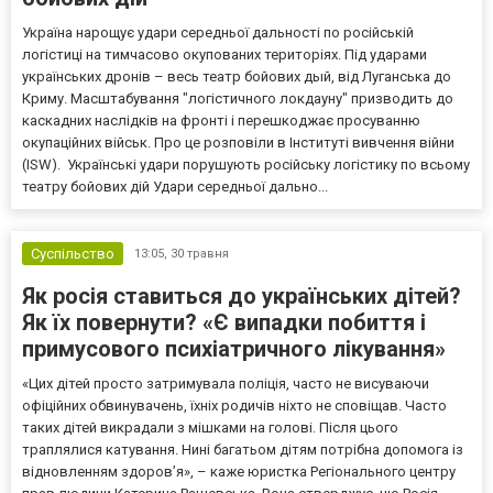
Україна нарощує удари середньої дальності по російській
логістиці на тимчасово окупованих територіях. Під ударами
українських дронів – весь театр бойових дый, від Луганська до
Криму. Масштабування "логістичного локдауну" призводить до
каскадних наслідків на фронті і перешкоджає просуванню
окупаційних військ. Про це розповіли в Інституті вивчення війни
(ISW). Українські удари порушують російську логістику по всьому
театру бойових дій Удари середньої дально...
Суспільство
13:05,
30 травня
Як росія ставиться до українських дітей?
Як їх повернути? «Є випадки побиття і
примусового психіатричного лікування»
«Цих дітей просто затримувала поліція, часто не висуваючи
офіційних обвинувачень, їхніх родичів ніхто не сповіщав. Часто
таких дітей викрадали з мішками на голові. Після цього
траплялися катування. Нині багатьом дітям потрібна допомога із
відновленням здоров’я», – каже юристка Регіонального центру