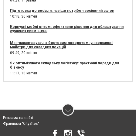
09:29,
1 травня
Підготовка до весілля: навіщо потрібен весільний салон
10:18,
30 квітня
Корпусні меблі оптом: ефективне рішення для облаштування
сучасних приміщень
Міні-навантажувачі з бортовим поворотом: універсальні
майстри для складних локацій
09:49,
20 квітня
Як оптимізувати складську логістику: практичні поради для
бізнесу
11:17,
18 квітня
Реклама на сайті
Франшиза "CitySites"