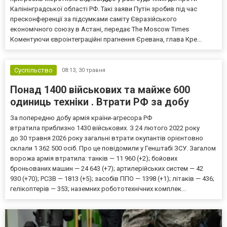
Калінінградської області РФ. Такі заяви Путін зробив під час
пресконференції за підсумками саміту Євразійського
економічного союзу в Астані, передає The Moscow Times
Коментуючи євроінтеграційні прагнення Єревана, глава Кре...
Суспільство
08:13,
30 травня
Понад 1400 військових та майже 600
одиниць техніки . Втрати РФ за добу
За попередню добу армія країни-агресора РФ
втратила приблизно 1430 військових. З 24 лютого 2022 року
до 30 травня 2026 року загальні втрати окупантів орієнтовно
склали 1 362 500 осіб. Про це повідомили у Генштабі ЗСУ. Загалом
ворожа армія втратила: танків — 11 960 (+2); бойових
броньованих машин — 24 643 (+7); артилерійських систем — 42
930 (+70); РСЗВ — 1813 (+5); засобів ППО — 1398 (+1); літаків — 436;
гелікоптерів — 353; наземних робототехнічних комплек...