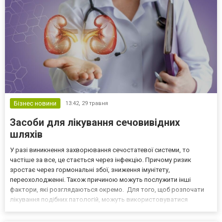
Бізнес новини
13:42,
29 травня
Засоби для лікування сечовивідних
шляхів
У разі виникнення захворювання сечостатевої системи, то
частіше за все, це стається через інфекцію. Причому ризик
зростає через гормональні збої, зниження імунітету,
переохолодженні. Також причиною можуть послужити інші
фактори, які розглядаються окремо. Для того, щоб розпочати
лікування подібних патологій, можуть використовуватися
препарати для сечостатевої системи завдяки яким вийде
вирішити проблему максимально ефективно. Препарати можуть