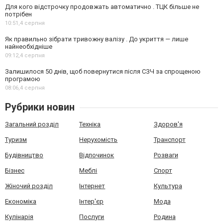
Для кого відстрочку продовжать автоматично . ТЦК більше не
потрібен
10:51,
4 серпня
Як правильно зібрати тривожну валізу . До укриття — лише
найнеобхідніше
09:12,
4 серпня
Залишилося 50 днів, щоб повернутися після СЗЧ за спрощеною
програмою
08:06,
4 серпня
Рубрики новин
Загальний розділ
Техніка
Здоров'я
Туризм
Нерухомість
Транспорт
Будівництво
Відпочинок
Розваги
Бізнес
Меблі
Спорт
Жіночий розділ
Інтернет
Культура
Економіка
Інтер'єр
Мода
Кулінарія
Послуги
Родина