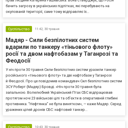
прав людини Катерина Рашевська. Вона стверджує, що Росія
бачить загрозу в українських підлітках, які перебувають на
окупованій території, саме тому відправляє їх...
Суспільство
11:42,
30 травня
Мадяр - Сили безпілотних систем
вдарили по танкеру «тіньового флоту»
росії та двом нафтобазам у Таганрозі та
Феодосії
У ніч проти 30 травня Сили безпілотних систем уразили танкер
російського «тіньового флоту» та дві нафтобази у Таганрозі
й Феодосії. Про це повідомив командувач Сил безпілотних систем
ЗСУ Роберт (Мадяр) Бровді. «Ніч проти 30 травня була
запальною. Волелюбний Український Птах СБС відпрацював
протягом ночі 23 військові цілі та обʼєкти в оперативній глибині
противника. “Нефтянка” не була винятком», — каже Мадяр. Серед
уражених цілей дронів СБС: нафтовий танкер...
Суспільство
10:43,
30 травня