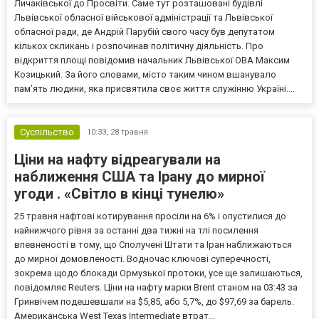
Личаківської до Просвіти. Саме тут розташовані будівлі
Львівської обласної військової адміністрації та Львівської
обласної ради, де Андрій Парубій свого часу був депутатом
кількох скликань і розпочинав політичну діяльність. Про
відкриття площі повідомив начальник Львівської ОВА Максим
Козицький. За його словами, місто таким чином вшанувало
пам’ять людини, яка присвятила своє життя служінню Україні....
Суспільство
10:33,
28 травня
Ціни на нафту відреагували на
наближення США та Ірану до мирної
угоди . «Світло в кінці тунелю»
25 травня нафтові котирування просіли на 6% і опустилися до
найнижчого рівня за останні два тижні на тлі посилення
впевненості в тому, що Сполучені Штати та Іран наближаються
до мирної домовленості. Водночас ключові суперечності,
зокрема щодо блокади Ормузької протоки, усе ще залишаються,
повідомляє Reuters. Ціни на нафту марки Brent станом на 03:43 за
Гринвічем подешевшали на $5,85, або 5,7%, до $97,69 за барель.
Американська West Texas Intermediate втрат...