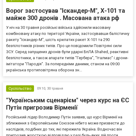
Ворог застосував "Іскандер-М", Х-101 та
майже 300 дронів . Масована атака рф
У ніч на 30 травня російські війська здійснили масовану
комбіновану атаку по території України, застосувавши балістичну
ракету "Іскандер-М", шість крилатих ракет Х-101 та 290
безпілотників різних типів. Про це повідомили Повітряні сили
ЗСУ. Серед запущених дронів були ударні БпЛА Shahed, реактивні
безпілотники, а також апарати типів "Гербера", "Італмас" і дрони-
імітатори "Пародія". За попередніми даними, станом на 09:00
українська протиповітряна оборона зн...
Суспільство
09:10,
30 травня
"Українським сценарієм" через курс на ЄС
Путін пригрозив Вірменії
Російський лідер Володимир Путін заявив, що курс Вірменії на
зближення з Європейським Союзом нібито може призвести до
наслідків, подібних до тих, які пережила Україна. Водночас він
пригрозив жорсткою відповіддю у разі будь-яких дій проти