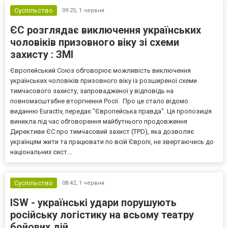
Суспільство
09:25,
1 червня
ЄС розглядає виключення українських
чоловіків призовного віку зі схеми
захисту : ЗМІ
Європейський Союз обговорює можливість виключення
українських чоловіків призовного віку із розширеної схеми
тимчасового захисту, запровадженої у відповідь на
повномасштабне вторгнення Росії. Про це стало відомо
виданню Euractiv, передає "Європейська правда". Ця пропозиція
виникла під час обговорення майбутнього продовження
Директиви ЄС про тимчасовий захист (TPD), яка дозволяє
українцям жити та працювати по всій Європі, не звертаючись до
національних сист...
Суспільство
08:42,
1 червня
ISW - українські удари порушують
російську логістику на всьому театру
бойових дій