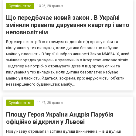
відрізнятися...
Суспільство
13:08,
28 травня
Що передбачає новий закон . В Україні
змінили правила дарування квартир і авто
неповнолітнім
Відтепер не потрібно отримувати дозвіл від органу опіки та
піклування у тих випадках, коли дитина безоплатно набуває
майно у власність. В Україні набрав чинності Закон №4824-IX, який
змінює порядок укладення правочинів в інтересах неповнолітніх.
Відтепер не потрібно отримувати дозвіл від органу опіки та
піклування у тих випадках, коли дитина безоплатно набуває
майно у власність. Йдеться, зокрема, про: нерухомість; об’єкти
незавершеного будівництва; майбу...
Суспільство
11:47,
28 травня
Площу Героя України Андрія Парубія
офіційно відкрили у Львові
Нову назву отримала частина вулиці Винниченка — від вулиці