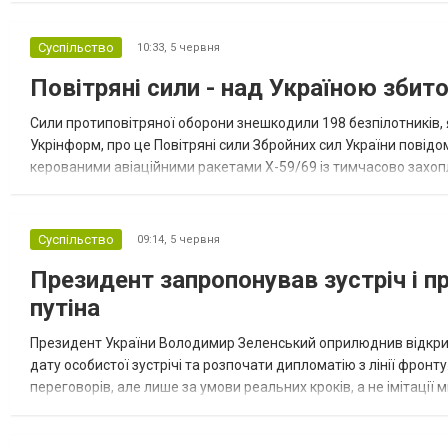
Суспільство
10:33,
5 червня
Повітряні сили - над Україною зби
Сили протиповітряної оборони знешкодили 198 безпілотників, я
Укрінформ, про це Повітряні сили Збройних сил України повідо
керованими авіаційними ракетами Х-59/69 із тимчасово захопле
реактивними), "Гербера", "Італмас", баражуючими боєприпасам
Суспільство
09:14,
5 червня
Президент запропонував зустріч і п
путіна
Президент України Володимир Зеленський оприлюднив відкрити
дату особистої зустрічі та розпочати дипломатію з лінії фронту
переговорів, але лише за умови реальних кроків, а не імітаці
запропонував путіну особисту зустріч У листі Зеленський заяви.