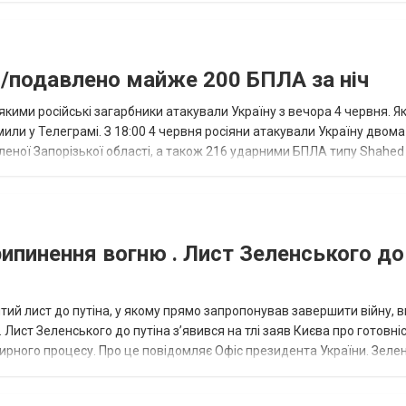
то/подавлено майже 200 БПЛА за ніч
кими російські загарбники атакували Україну з вечора 4 червня. Я
мили у Телеграмі. З 18:00 4 червня росіяни атакували Україну двома
ної Запорізької області, а також 216 ударними БПЛА типу Shahed (
и "Бандер...
рипинення вогню . Лист Зеленського до
й лист до путіна, у якому прямо запропонував завершити війну, 
. Лист Зеленського до путіна з’явився на тлі заяв Києва про готовні
ї мирного процесу. Про це повідомляє Офіс президента України. Зеле
..