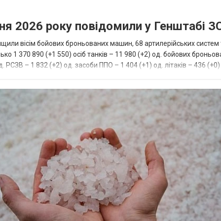
вня 2026 року повідомили у Генштабі З
нищили вісім бойових броньованих машин, 68 артилерійських систем
о 1 370 890 (+1 550) осіб танків – 11 980 (+2) од. бойових броньо
 РСЗВ – 1 832 (+2) од. засоби ППО – 1 404 (+1) од. літаків – 436 (+0)