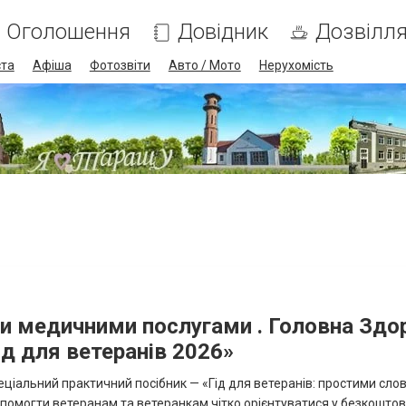
Оголошення
Довідник
Дозвілл
ста
Афіша
Фотозвіти
Авто / Мото
Нерухомість
и медичними послугами . Головна Здо
д для ветеранів 2026»
ціальний практичний посібник — «Гід для ветеранів: простими сло
допомогти ветеранам та ветеранкам чітко орієнтуватися у безкошто