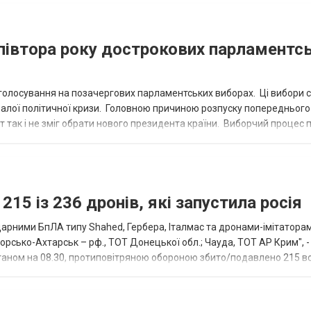
 півтора року дострокових парламентс
 голосування на позачергових парламентських виборах. Ці вибори 
ривалої політичної кризи. Головною причиною розпуску попереднього
так і не зміг обрати нового президента країни. Виборчий процес п
....
215 із 236 дронів, які запустила росія
 ударними БпЛА типу Shahed, Гербера, Італмас та дронами-імітатора
морсько-Ахтарськ – рф., ТОТ Донецької обл.; Чауда, ТОТ АР Крим", 
станом на 08.30, протиповітряною обороною збито/подавлено 215 
но...