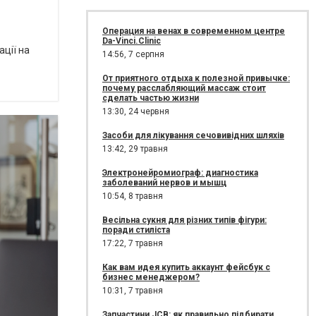
Операция на венах в современном центре
Da-Vinci.Clinic
ації на
14:56,
7 серпня
От приятного отдыха к полезной привычке:
почему расслабляющий массаж стоит
сделать частью жизни
13:30,
24 червня
Засоби для лікування сечовивідних шляхів
13:42,
29 травня
Электронейромиограф: диагностика
заболеваний нервов и мышц
10:54,
8 травня
Весільна сукня для різних типів фігури:
поради стиліста
17:22,
7 травня
Как вам идея купить аккаунт фейсбук с
бизнес менеджером?
10:31,
7 травня
Запчастини JCB: як правильно підбирати