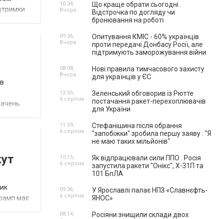
10:34,
Що краще обрати сьогодні .
ідтримки.
Вчора
Відстрочка по догляду чи
бронювання на роботі
09:36,
Опитування КМІС - 60% українців
Вчора
проти передачі Донбасу Росії, але
підтримують заморожування війни
08:08,
Нові правила тимчасового захисту
Вчора
для українців у ЄС
їв
12:55,
Зеленський обговорив із Рютте
6 серпня
постачання ракет-перехоплювачів
начень
для України
11:59,
Стефанішина після обрання
6 серпня
"запобіжки" зробила першу заяву . "Я
не маю таких мільйонів"
кут
10:15,
Як відпрацювали сили ППО . Росія
6 серпня
запустила ракети "Онікс", Х-31П та
101 БпЛА
ник
09:36,
У Ярославлі палає НПЗ «Славнєфть-
6 серпня
Трамп має
ЯНОС»
08:14,
Росіяни знищили склади двох