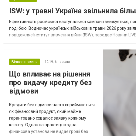
ISW: у травні Україна звільнила біл
Ефективність російської наступальної кампанії знижується, по
поді бою. Водночас українські військові в травні 2026 року зві
повідомляє Інститут вивчення війни (ISW), передає Новини.LIVE
посилаючись на портал "Мілітарний", зазначають, що Україна "
Бізнес новини
10:19,
6 червня
Що впливає на рішення
про видачу кредиту без
відмови
Кредити без відмови часто сприймаються
як фінансовий продукт, який майже
гарантовано схвалює заявку кожному
клієнту. Однак на практиці жодна
фінансова установа не видає гроші без