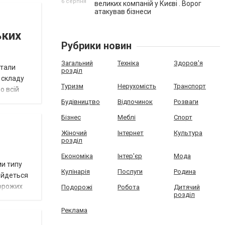
6 серпня
великих компаній у Києві . Ворог
атакував бізнеси
ьких
Рубрики новин
Загальний
Техніка
Здоров'я
стали
розділ
 складу
Туризм
Нерухомість
Транспорт
о всій
Будівництво
Відпочинок
Розваги
Бізнес
Меблі
Спорт
Жіночий
Інтернет
Культура
розділ
Економіка
Інтер'єр
Мода
ми типу
Кулінарія
Послуги
Родина
- йдеться
ворожих
Подорожі
Робота
Дитячий
розділ
Реклама