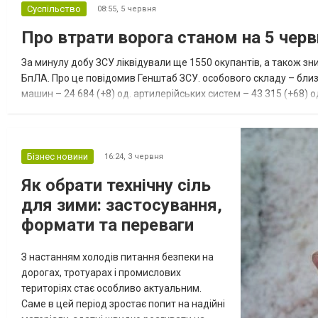
Суспільство
08:55,
5 червня
Про втрати ворога станом на 5 чер
За минулу добу ЗСУ ліквідували ще 1550 окупантів, а також з
БпЛА. Про це повідомив Генштаб ЗСУ. особового складу – близьк
машин – 24 684 (+8) од. артилерійських систем – 43 315 (+68) од.
гелікоптерів – 353 (+0) од. наземні робототехнічні комплек...
Бізнес новини
16:24,
3 червня
Як обрати технічну сіль
для зими: застосування,
формати та переваги
З настанням холодів питання безпеки на
дорогах, тротуарах і промислових
територіях стає особливо актуальним.
Саме в цей період зростає попит на надійні