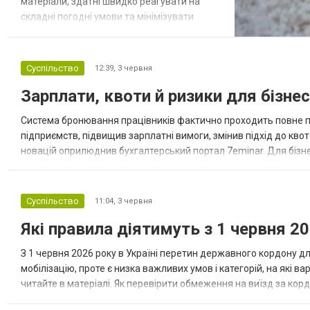
матеріали, здатні швидко реагувати на
складні погодні умови та мінімізувати
ризики ковзання. У цій статті ми
розглянемо ефективні рішення для
зимового утримання територій, розповімо
Суспільство
12:39,
3 червня
про особливості технічної солі та піщано-
Зарплати, квоти й ризики для бізне
сольових сумішей, а також підкажемо, як
обрати оптимальний варіант для різних
Система бронювання працівників фактично проходить повне 
потреб....
підприємств, підвищив зарплатні вимоги, змінив підхід до кво
новацій оприлюднив бухгалтерський портал 7eminar. Для бізне
зарплатний поріг, ризик втрати статусу критично важливого пі
Суспільство
11:04,
3 червня
Які правила діятимуть з 1 червня 20
З 1 червня 2026 року в Україні перетин державного кордону 
мобілізацію, проте є низка важливих умов і категорій, на які ва
читайте в матеріалі. Як перевірити обмеження на виїзд за корд
червня Як працює виїзд працівників медіа за кордон у червні 20