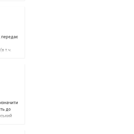
к передає
в т.ч.
визначити
сть до
нський