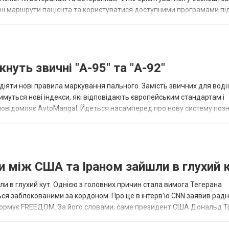
льні маршрути пацієнта та користуватися доступними програмами п
лює най...
нуть звичні "А-95" та "А-92"
діяти нові правила маркування пального. Замість звичних для воді
тимуться нові індекси, які відповідають європейським стандартам і
и повідомляє AvtoMangal. Йдеться насамперед про нову систему поз
теру "E", а для...
и між США та Іраном зайшли в глухий 
и в глухий кут. Однією з головних причин стала вимога Тегерана
ься заблокованими за кордоном. Про це в інтерв’ю CNN заявив рад
інформує FREEДOM. За його словами, саме президент США Дональд 
ловами іранського чино...