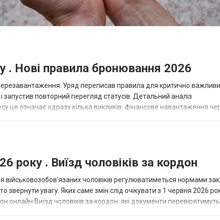
су . Нові правила бронювання 2026
перезавантаження. Уряд переписав правила для критично важлив
т і запустив повторний перегляд статусів. Детальний аналіз
су це означає одразу кілька викликів: фінансове навантаження че
дприємства та обмеження в розр...
26 року . Виїзд чоловіків за кордон
для військовозобов’язаних чоловіків регулюватиметься нормами зак
рто звернути увагу. Яких саме змін слід очікувати з 1 червня 2026 ро
он онлайн Виїзд чоловіків за кордон: які документи перевірятимуть
2...