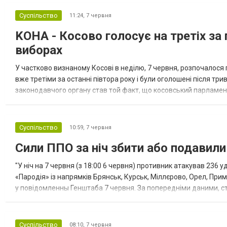
Суспільство
11:24,
7 червня
KOHA - Косово голосує на третіх за
виборах
У частково визнаному Косові в неділю, 7 червня, розпочалося
вже третіми за останні півтора року і були оголошені після т
законодавчого органу став той факт, що косовський парламент 
території республіки стартував без суттєвих затримок і порушень
Суспільство
10:59,
7 червня
Сили ППО за ніч збити або подавили 
"У ніч на 7 червня (з 18:00 6 червня) противник атакував 236
«Пародія» із напрямків Брянськ, Курськ, Міллєрово, Орел, При
у повідомленны Генштаба 7 червня. За попередніми даними, 
БпЛА типу Shahed, Гербера, Італмас та дронів інших типів на пів
Суспільство
08:10,
7 червня