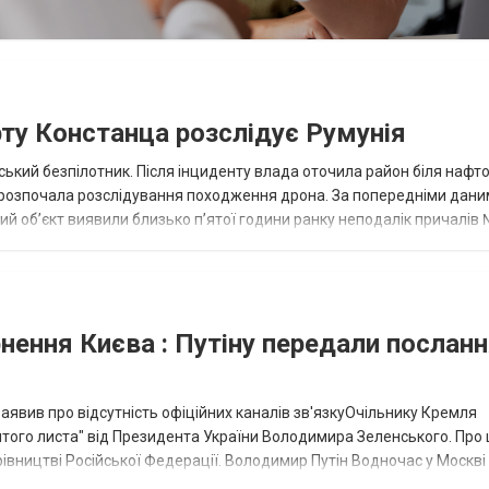
рту Констанца розслідує Румунія
ький безпілотник. Після інциденту влада оточила район біля нафт
 розпочала розслідування походження дрона. За попередніми дани
ий об’єкт виявили близько п’ятої години ранку неподалік причалів
а бази Румунсько...
ення Києва : Путіну передали посланн
аявив про відсутність офіційних каналів зв'язкуОчільнику Кремля
итого листа" від Президента України Володимира Зеленського. Про 
вництві Російської Федерації. Володимир Путін Водночас у Москві
юючими державами, які заважают...