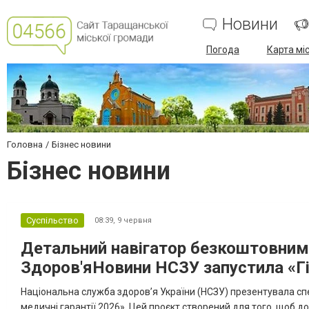
Новини
Погода
Карта мі
Головна
Бізнес новини
Бізнес новини
Суспільство
08:39,
9 червня
Детальний навігатор безкоштовним
Здоров'яНовини НСЗУ запустила «Гі
Національна служба здоров’я України (НСЗУ) презентувала спе
медичні гарантії 2026». Цей проєкт створений для того, щоб 