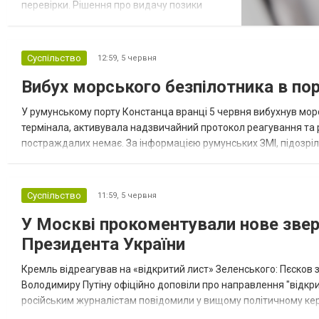
перевірки. Рішення про видачу позики
завжди базується на аналізі певних даних
про позичальника. Розуміння цих факторів
допомагає краще оцінити свої шанси та
Суспільство
12:59,
5 червня
відповідальніше підходити до оформлення
Вибух морського безпілотника в по
кредиту. Чи існують кредити без відмови
насправді Поняття «кредит без відмови» є
У румунському порту Констанца вранці 5 червня вибухнув морс
рад...
термінала, активувала надзвичайний протокол реагування та
постраждалих немає. За інформацією румунських ЗМІ, підозріл
Безпілотник перебував біля нафтового термінала Oil Terminal т
Суспільство
11:59,
5 червня
У Москві прокоментували нове зверн
Президента України
Кремль відреагував на «відкритий лист» Зеленського: Пєсков з
Володимиру Путіну офіційно доповіли про направлення "відкр
російським журналістам повідомили у вищому політичному кері
поскаржилися на значні труднощі в комунікації між двома во