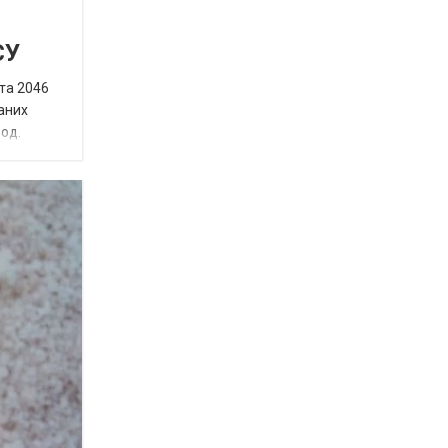
СУ
 та 2046
ваних
 од.