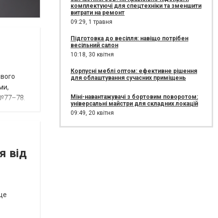
комплектуючі для спецтехніки та зменшити
витрати на ремонт
09:29,
1 травня
Підготовка до весілля: навіщо потрібен
весільний салон
10:18,
30 квітня
Корпусні меблі оптом: ефективне рішення
ового
для облаштування сучасних приміщень
ми,
Міні-навантажувачі з бортовим поворотом:
 №77–78.
універсальні майстри для складних локацій
09:49,
20 квітня
я від
це