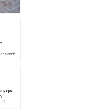
их
рез новий
ону про
ку –
 з 1