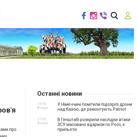
я
Останні новини
13:10,
У Німеччині помітили підозрілі дрони
ров'я
Вчора
над базою, де ремонтують Patriot
11:59,
В Генштабі розкрили наслідки атаки .
Вчора
ЗСУ масовано вдарили по Росії, є
вами про
прильоти
вних