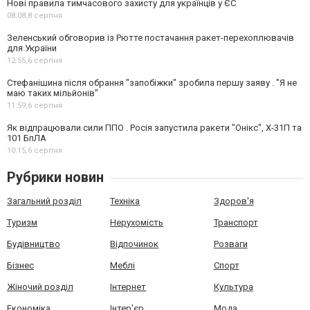
Нові правила тимчасового захисту для українців у ЄС
08:08,
8 серпня
Зеленський обговорив із Рютте постачання ракет-перехоплювачів
для України
12:55,
6 серпня
Стефанішина після обрання "запобіжки" зробила першу заяву . "Я не
маю таких мільйонів"
11:59,
6 серпня
Як відпрацювали сили ППО . Росія запустила ракети "Онікс", Х-31П та
101 БпЛА
10:15,
6 серпня
Рубрики новин
Загальний розділ
Техніка
Здоров'я
Туризм
Нерухомість
Транспорт
Будівництво
Відпочинок
Розваги
Бізнес
Меблі
Спорт
Жіночий розділ
Інтернет
Культура
Економіка
Інтер'єр
Мода