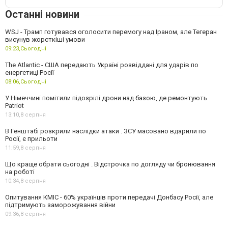
Останні новини
WSJ - Трамп готувався оголосити перемогу над Іраном, але Тегеран
висунув жорсткіші умови
09:23,
Сьогодні
The Atlantic - США передають Україні розвіддані для ударів по
енергетиці Росії
08:06,
Сьогодні
У Німеччині помітили підозрілі дрони над базою, де ремонтують
Patriot
13:10,
8 серпня
В Генштабі розкрили наслідки атаки . ЗСУ масовано вдарили по
Росії, є прильоти
11:59,
8 серпня
Що краще обрати сьогодні . Відстрочка по догляду чи бронювання
на роботі
10:34,
8 серпня
Опитування КМІС - 60% українців проти передачі Донбасу Росії, але
підтримують заморожування війни
09:36,
8 серпня