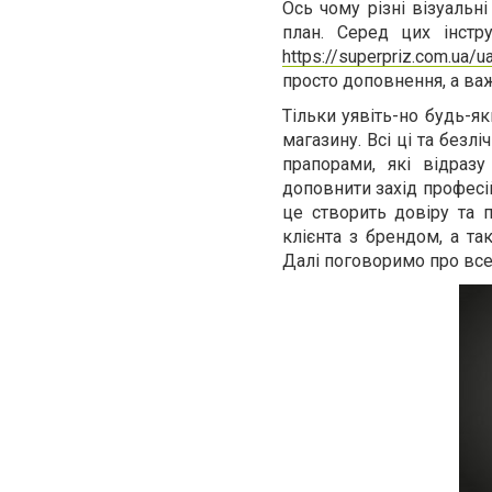
Ось чому різні візуальн
план. Серед цих інстр
https://superpriz.com.ua/u
просто доповнення, а ва
Тільки уявіть-но будь-я
магазину. Всі ці та без
прапорами, які відраз
доповнити захід професі
це створить довіру та 
клієнта з брендом, а т
Далі поговоримо про все