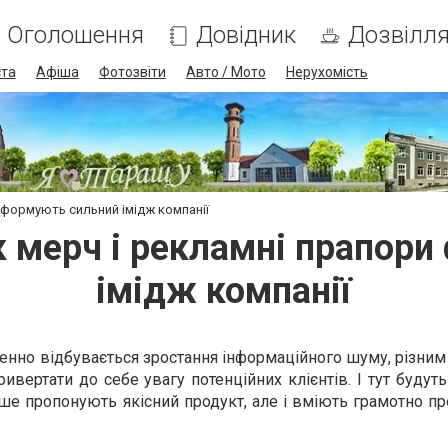
Оголошення
Довідник
Дозвілл
ста
Афіша
Фотозвіти
Авто / Мото
Нерухомість
и формують сильний імідж компанії
к мерч і рекламні прапор
імідж компанії
оденно відбувається зростання інформаційного шуму, різни
ивертати до себе увагу потенційних клієнтів. І тут будут
лише пропонують якісний продукт, але і вміють грамотно п