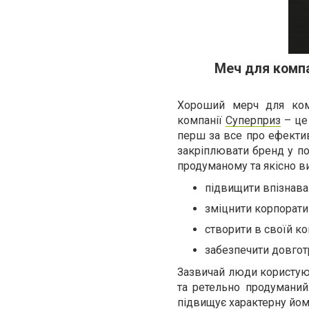
Меч для комп
Хороший мерч для комп
компанії
Суперприз
– це 
перш за все про ефектив
закріплювати бренд у по
продуманому та якісно в
підвищити впізнава
зміцнити корпорати
створити в своїй ко
забезпечити довгот
Зазвичай люди користую
та ретельно продуманий
підвищує характерну йому