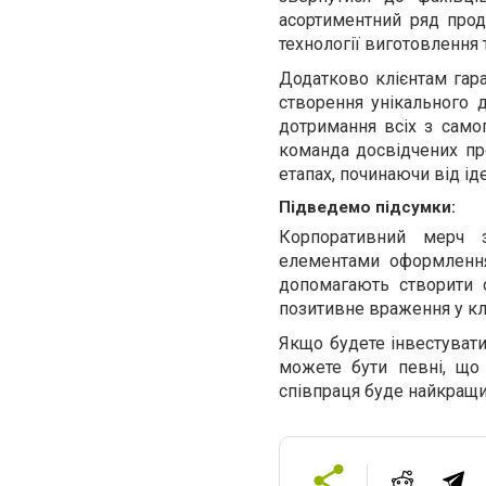
асортиментний ряд прод
технології виготовлення 
Додатково клієнтам гара
створення унікального д
дотримання всіх з самог
команда досвідчених про
етапах, починаючи від ід
Підведемо підсумки:
Корпоративний мерч 
елементами оформлення
допомагають створити с
позитивне враження у клі
Якщо будете інвестувати
можете бути певні, що 
співпраця буде найкращ