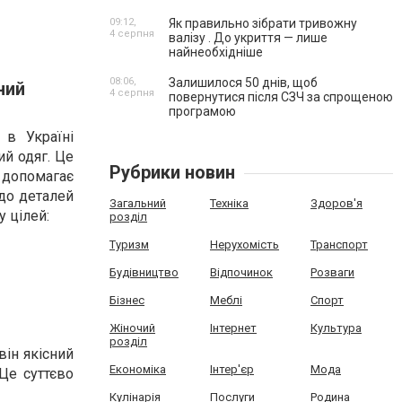
09:12,
Як правильно зібрати тривожну
4 серпня
валізу . До укриття — лише
найнеобхідніше
08:06,
Залишилося 50 днів, щоб
ний
4 серпня
повернутися після СЗЧ за спрощеною
програмою
 в Україні
ий одяг. Це
Рубрики новин
б допомагає
 до деталей
Загальний
Техніка
Здоров'я
 цілей:
розділ
Туризм
Нерухомість
Транспорт
Будівництво
Відпочинок
Розваги
Бізнес
Меблі
Спорт
Жіночий
Інтернет
Культура
розділ
ін якісний
Економіка
Інтер'єр
Мода
Це суттєво
Кулінарія
Послуги
Родина