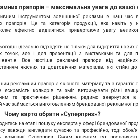
амних прапорів – максимальна увага до вашої 
вним інструментом зовнішньої реклами в наш час в
х прапорів
. Це та категорія продукції, яка навіть у 
оляє ефектно виділятися, привертаючи увагу великої
ьогодні ідеально підходять не тільки для відкриття нових 
 точок, але і для презентації з виставками та для 
івентів. Все частіше рекламні прапори від надійни
анням якісних та довговічних матеріалів, які стійкі до
ий рекламний прапор з якісного матеріалу та з гарантіє
в яскравість кольорів та зміг витримувати різні явищ
ним та практичним рішенням, радимо звернутися в
й час займається виготовленням брендованої рекламної пр
Чому варто обрати «Суперприз»?
дитесь на етапі пошуку експерта у сфері брендованої прод
су завжди виглядати сучасно та професійно, тоді обов'я
в компанії Суперприз. Своїм клієнтам тут пропоную