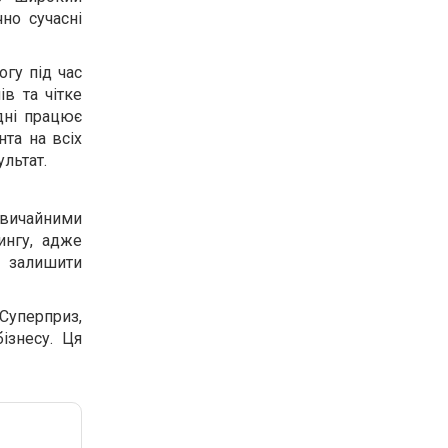
но сучасні
огу під час
ів та чітке
одні працює
та на всіх
ультат.
вичайними
ингу, адже
о залишити
 Суперприз,
ізнесу. Ця