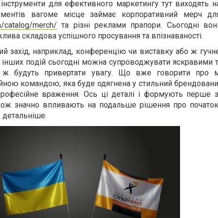
і інструменти для ефективного маркетингу тут виходять 
ументів вагоме місце займає корпоративний мерч дл
a/catalog/merch/
та різні реклами прапори. Сьогодні во
жлива складова успішного просування та впізнаваності.
кий захід, наприклад, конференцію чи виставку або ж гучн
ліч інших подій сьогодні можна супроводжувати яскравими 
у ж будуть привертати увагу. Що вже говорити про 
йною командою, яка буде одягнена у стильний брендовани
професійне враження. Ось ці деталі і формують перше 
акож значно впливають на подальше рішення про початок 
 детальніше.