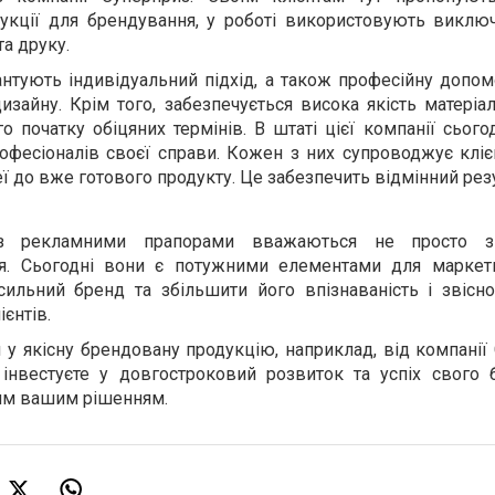
укції для брендування, у роботі використовують виключ
та друку.
нтують індивідуальний підхід, а також професійну допом
изайну. Крім того, забезпечується висока якість матеріал
о початку обіцяних термінів. В штаті цієї компанії сьог
фесіоналів своєї справи. Кожен з них супроводжує клієн
еї до вже готового продукту. Це забезпечить відмінний рез
з рекламними прапорами вважаються не просто з
. Сьогодні вони є потужними елементами для маркет
ильний бренд та збільшити його впізнаваність і звісн
єнтів.
 у якісну брендовану продукцію, наприклад, від компанії
інвестуєте у довгостроковий розвиток та успіх свого б
им вашим рішенням.