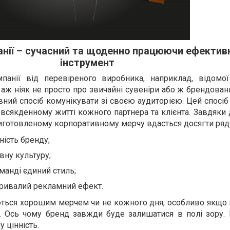
анії – сучасний та щоденно працюючи ефектив
інструмент
анії від перевіреного виробника, наприклад, відомої
аж ніяк не просто про звичайні сувеніри або ж брендован
ний спосіб комунікувати зі своєю аудиторією. Цей спосі
всякденному житті кожного партнера та клієнта. Завдяки
иготовленому корпоративному мерчу вдасться досягти ряду
ність бренду;
вну культуру;
манді єдиний стиль;
ривалий рекламний ефект.
ться хорошим мерчем чи не кожного дня, особливо якщо в
. Ось чому бренд завжди буде залишатися в полі зору. 
 цінність.