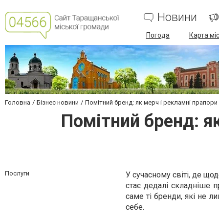
Новини
Погода
Карта мі
Головна
Бізнес новини
Помітний бренд: як мерч і рекламні прапор
Помітний бренд: я
Послуги
У сучасному світі, де щ
стає дедалі складніше пр
саме ті бренди, які не 
себе.