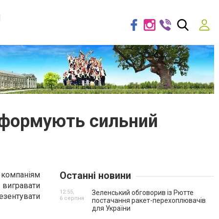
я
и формують сильний
Останні новини
м компаніям
ь вигравати
12:55,
Зеленський обговорив із Рютте
резентувати
6 серпня
постачання ракет-перехоплювачів
для України