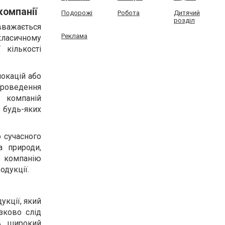
компанії
Подорожі
Робота
Дитячий
розділ
важається
Реклама
класичному
 кількості
локацій або
проведення
х компаній
 будь-яких
ю сучасного
а природи,
 компанію
одукції.
укції, який
зково слід
ть широкий