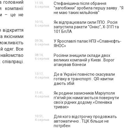
на головний
11:59,
Стефанішина після обрання
6 серпня
я компанії
"запобіжки" зробила першу заяву . "Я
не маю таких мільйонів"
ни – це не
10:15,
Як відпрацювали сили ППО . Росія
6 серпня
запустила ракети "Онікс", Х-31П та
е відкриття
101 БпЛА
та якісними
09:36,
У Ярославлі палає НПЗ «Славнєфть-
можливість
6 серпня
ЯНОС»
й одяг. Все
знайомство
08:14,
Росіяни знищили склади двох
6 серпня
великих компаній у Києві . Ворог
співпраці.
атакував бізнеси
13:17,
Де в Україні повністю скасували
4 серпня
готівку в транспорті . QR-квитки
дають збій
11:41,
Як родини захисників Маріуполя
4 серпня
пʼятий рік намагаються повернути
своїх рідних додому.«Оленівка
триває»
10:51,
Для кого відстрочку продовжать
4 серпня
автоматично . ТЦК більше не
потрібен