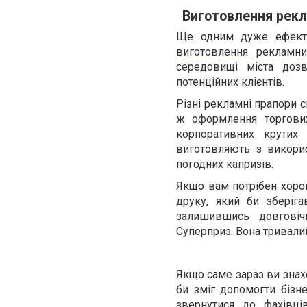
Виготовлення рекл
Ще одним дуже ефекти
виготовлення рекламни
середовищі міста дозв
потенційних клієнтів.
Різні рекламні прапори с
ж оформлення торгових
корпоративних крутих 
виготовляють з використ
погодних капризів.
Якщо вам потрібен хорош
друку, який би зберіга
залишившись довговіч
Суперприз. Вона тривали
Якщо саме зараз ви знахо
би зміг допомогти бізне
звернутися до фахівці