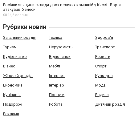
Росіяни знищили склади двох великих компаній у Києві . Ворог
атакував бізнеси
08:14,
6 серпня
Рубрики новин
Загальний розділ
Техніка
Здоров'я
Туризм
Нерухомість
Транспорт
Будівництво
Відпочинок
Розваги
Бізнес
Меблі
Спорт
Жіночий розділ
Інтернет
Культура
Економіка
Інтер'єр
Мода
Кулінарія
Послуги
Родина
Подорожі
Робота
Дитячий розділ
Реклама