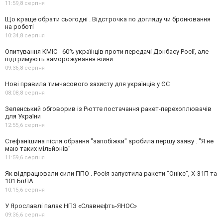
11:59,
8 серпня
Що краще обрати сьогодні . Відстрочка по догляду чи бронювання
на роботі
10:34,
8 серпня
Опитування КМІС - 60% українців проти передачі Донбасу Росії, але
підтримують заморожування війни
09:36,
8 серпня
Нові правила тимчасового захисту для українців у ЄС
08:08,
8 серпня
Зеленський обговорив із Рютте постачання ракет-перехоплювачів
для України
12:55,
6 серпня
Стефанішина після обрання "запобіжки" зробила першу заяву . "Я не
маю таких мільйонів"
11:59,
6 серпня
Як відпрацювали сили ППО . Росія запустила ракети "Онікс", Х-31П та
101 БпЛА
10:15,
6 серпня
У Ярославлі палає НПЗ «Славнєфть-ЯНОС»
09:36,
6 серпня