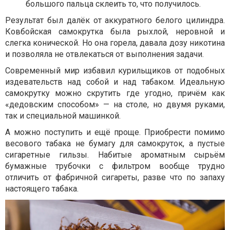
большого пальца склеить то, что получилось.
Результат был далёк от аккуратного белого цилиндра.
Ковбойская самокрутка была рыхлой, неровной и
слегка конической. Но она горела, давала дозу никотина
и позволяла не отвлекаться от выполнения задачи.
Современный мир избавил курильщиков от подобных
издевательств над собой и над табаком. Идеальную
самокрутку можно скрутить где угодно, причём как
«дедовским способом» — на столе, но двумя руками,
так и специальной машинкой.
А можно поступить и ещё проще. Приобрести помимо
весового табака не бумагу для самокруток, а пустые
сигаретные гильзы. Набитые ароматным сырьём
бумажные трубочки с фильтром вообще трудно
отличить от фабричной сигареты, разве что по запаху
настоящего табака.