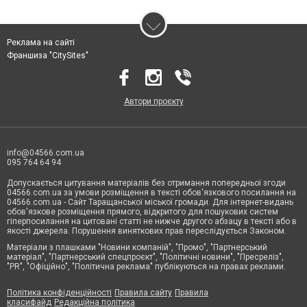
Реклама на сайті
Франшиза "CitySites"
Автори проєкту
info@04566.com.ua
095 764 64 94
Допускається цитування матеріалів без отримання попередньої згоди
04566.com.ua за умови розміщення в тексті обов'язкового посилання на
04566.com.ua - Cайт Таращанської міської громади. Для інтернет-видань
обов'язкове розміщення прямого, відкритого для пошукових систем
гіперпосилання на цитовані статті не нижче другого абзацу в тексті або в
якості джерела. Порушення виняткових прав переслідується Законом.
Матеріали з плашками "Новини компаній", "Промо", "Партнерський
матеріал", "Партнерський спецпроєкт", "Політичні новини", "Пресреліз",
"PR", "Офіційно", "Політична реклама" публікуються на правах реклами.
Політика конфіденційності
Правила сайту
Правила
класифайд
Редакційна політика