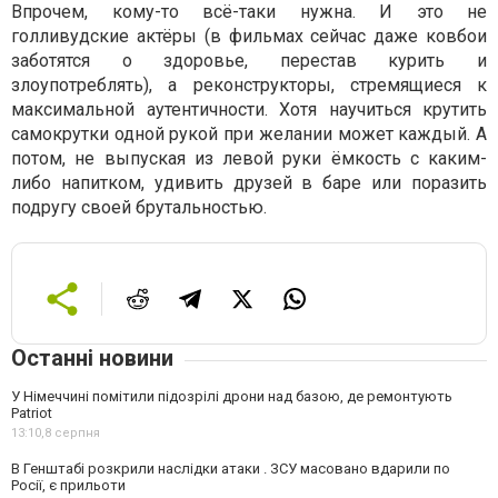
Впрочем, кому-то всё-таки нужна. И это не
голливудские актёры (в фильмах сейчас даже ковбои
заботятся о здоровье, перестав курить и
злоупотреблять), а реконструкторы, стремящиеся к
максимальной аутентичности. Хотя научиться крутить
самокрутки одной рукой при желании может каждый. А
потом, не выпуская из левой руки ёмкость с каким-
либо напитком, удивить друзей в баре или поразить
подругу своей брутальностью.
Останні новини
У Німеччині помітили підозрілі дрони над базою, де ремонтують
Patriot
13:10,
8 серпня
В Генштабі розкрили наслідки атаки . ЗСУ масовано вдарили по
Росії, є прильоти