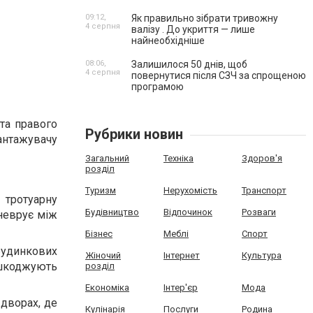
09:12,
Як правильно зібрати тривожну
4 серпня
валізу . До укриття — лише
найнеобхідніше
08:06,
Залишилося 50 днів, щоб
4 серпня
повернутися після СЗЧ за спрощеною
програмою
 та правого
Рубрики новин
антажувачу
Загальний
Техніка
Здоров'я
розділ
Туризм
Нерухомість
Транспорт
 тротуарну
Будівництво
Відпочинок
Розваги
неврує між
Бізнес
Меблі
Спорт
будинкових
Жіночий
Інтернет
Культура
ошкоджують
розділ
Економіка
Інтер'єр
Мода
дворах, де
Кулінарія
Послуги
Родина