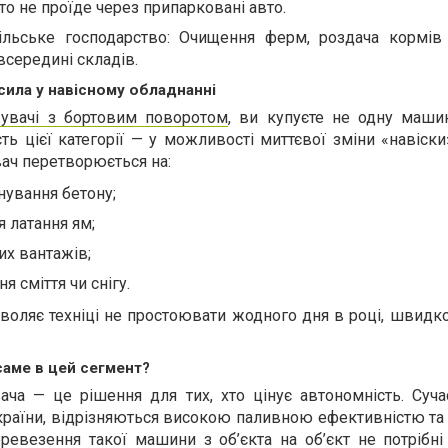
то не проїде через припарковані авто.
ільське господарство: Очищення ферм, роздача кормів
всередині складів.
 сила у навісному обладнанні
жувачі з бортовим поворотом
, ви купуєте не одну машин
ть цієї категорії — у можливості миттєвої зміни «навіски»
ач перетворюється на:
нування бетону;
 латання ям;
их вантажів;
я сміття чи снігу.
зволяє техніці не простоювати жодного дня в році, швид
саме в цей сегмент?
ача — це рішення для тих, хто цінує автономність. Суча
країни, відрізняються високою паливною ефективністю та
ревезення такої машини з об’єкта на об’єкт не потрібні