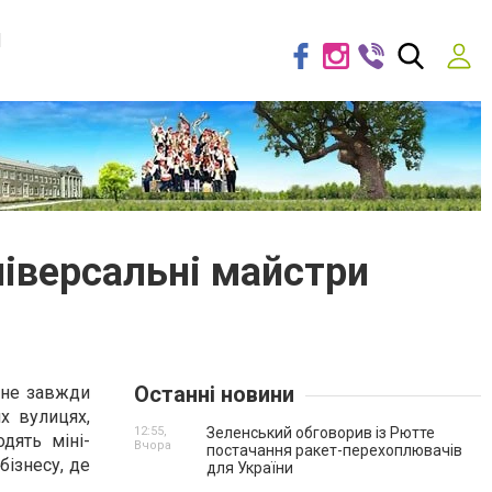
я
ніверсальні майстри
Останні новини
 не завжди
х вулицях,
12:55,
Зеленський обговорив із Рютте
дять міні-
Вчора
постачання ракет-перехоплювачів
бізнесу, де
для України