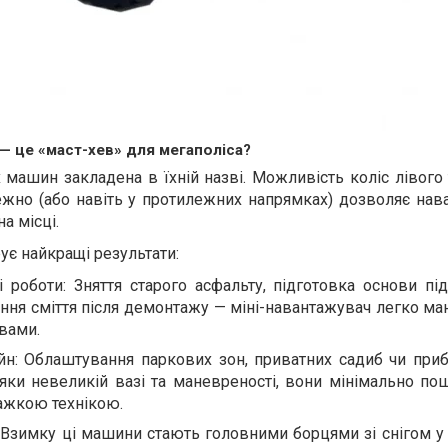
— це «маст-хев» для мегаполіса?
 машин закладена в їхній назві. Можливість коліс лівого
ежно (або навіть у протилежних напрямках) дозволяє нав
а місці.
ує найкращі результати:
роботи: Зняття старого асфальту, підготовка основи під
ння сміття після демонтажу — міні-навантажувач легко ма
вами.
н: Облаштування паркових зон, приватних садиб чи при
дяки невеликій вазі та маневреності, вони мінімально п
важкою технікою.
Взимку ці машини стають головними борцями зі снігом у 