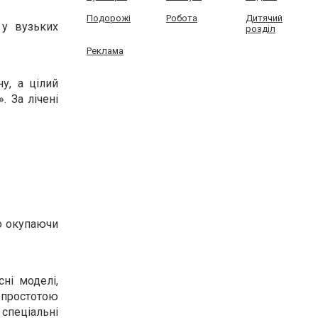
Подорожі
Робота
Дитячий
 у вузьких
розділ
Реклама
у, а цілий
. За лічені
ко окупаючи
сні моделі,
 простотою
 спеціальні