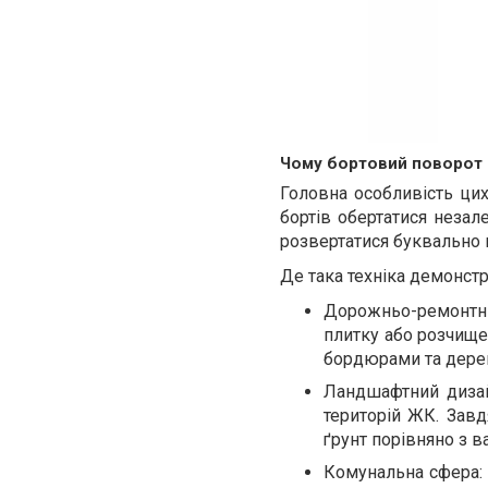
Чому бортовий поворот 
Головна особливість цих
бортів обертатися незал
розвертатися буквально н
Де така техніка демонстр
Дорожньо-ремонтні 
плитку або розчище
бордюрами та дере
Ландшафтний дизай
територій ЖК. Зав
ґрунт порівняно з 
Комунальна сфера: 