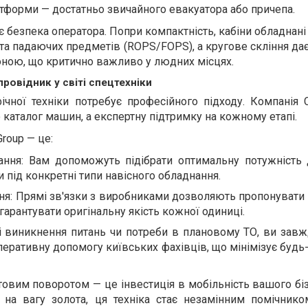
тформи — достатньо звичайного евакуатора або причепа.
є безпека оператора. Попри компактність, кабіни обладнан
 та падаючих предметів (ROPS/FOPS), а кругове скління да
ною, що критично важливо у людних місцях.
провідник у світі спецтехніки
чної техніки потребує професійного підходу. Компанія C
 каталог машин, а експертну підтримку на кожному етапі.
Group — це:
дання: Вам допоможуть підібрати оптимальну потужність 
и під конкретні типи навісного обладнання.
ння: Прямі зв'язки з виробниками дозволяють пропонувати
 гарантувати оригінальну якість кожної одиниці.
зі виникнення питань чи потреби в плановому ТО, ви зав
еративну допомогу київських фахівців, що мінімізує будь-
товим поворотом — це інвестиція в мобільність вашого бі
на вагу золота, ця техніка стає незамінним помічнико