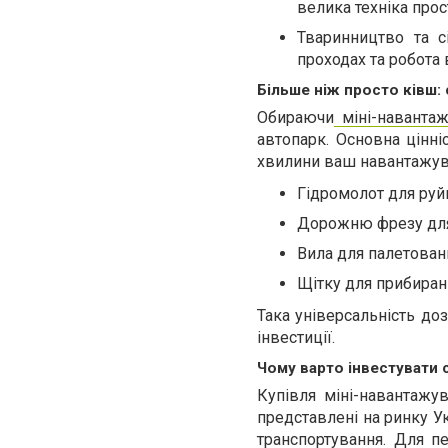
велика техніка прос
Тваринництво та с
проходах та робота 
Більше ніж просто ківш:
Обираючи
міні-наванта
автопарк. Основна цінніс
хвилини ваш навантажув
Гідромолот для руй
Дорожню фрезу для
Вила для палетован
Щітку для прибиранн
Така універсальність до
інвестиції.
Чому варто інвестувати 
Купівля міні-навантажув
представлені на ринку У
транспортування. Для пе