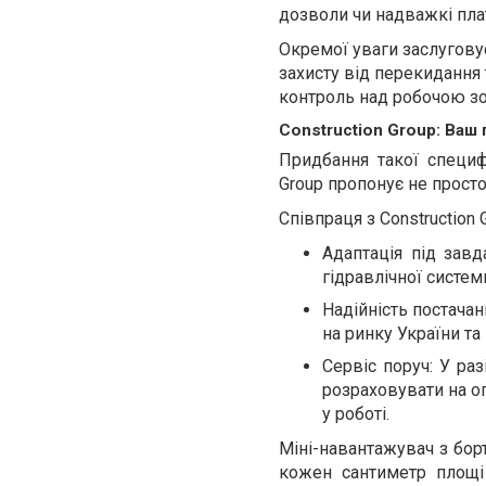
дозволи чи надважкі пла
Окремої уваги заслугову
захисту від перекидання
контроль над робочою зо
Construction Group: Ваш 
Придбання такої специфі
Group пропонує не просто
Співпраця з Construction 
Адаптація під зав
гідравлічної систем
Надійність постача
на ринку України та
Сервіс поруч: У ра
розраховувати на оп
у роботі.
Міні-навантажувач з бор
кожен сантиметр площі 