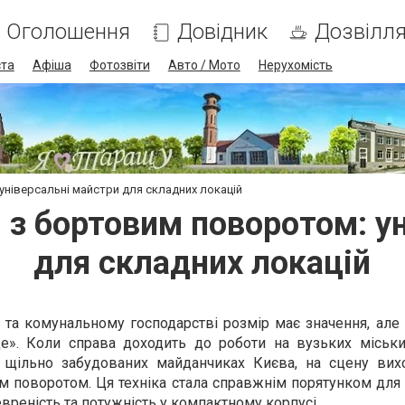
Оголошення
Довідник
Дозвілл
ста
Афіша
Фотозвіти
Авто / Мото
Нерухомість
універсальні майстри для складних локацій
 з бортовим поворотом: у
для складних локацій
 та комунальному господарстві розмір має значення, але
е». Коли справа доходить до роботи на вузьких міськи
 щільно забудованих майданчиках Києва, на сцену вихо
м поворотом. Ця техніка стала справжнім порятунком для 
вреність та потужність у компактному корпусі.