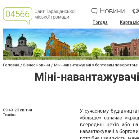
Новини
Погода
Карта мі
Головна
Бізнес новини
Міні-навантажувачі з бортовим поворотом: 
Міні-навантажувачі
09:49,
20 квітня
У сучасному будівництві
Техніка
«більше» означає «кращ
всередині цехів або на
навантажувачі з бортови
потрібна швидкість, мане