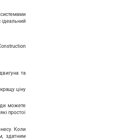
і системами
є ідеальний
onstruction
двигуна та
 кращу ціну
жди можете
які простої
знесу. Коли
м, здатним