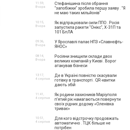
11:59,
Стефанішина після обрання
Вчора
"запобіжки" зробила першу заяву . "Я
не маю таких мільйонів"
10:15,
Як відпрацювали сили ППО . Росія
Вчора
запустила ракети "Онікс", Х-31П та
101 БпЛА
09:36,
У Ярославлі палає НПЗ «Славнєфть-
Вчора
ЯНОС»
08:14,
Росіяни знищили склади двох
Вчора
великих компаній у Києві . Ворог
атакував бізнеси
13:17,
Де в Україні повністю скасували
4 серпня
готівку в транспорті . QR-квитки
дають збій
11:41,
Як родини захисників Маріуполя
4 серпня
пʼятий рік намагаються повернути
своїх рідних додому.«Оленівка
триває»
10:51,
Для кого відстрочку продовжать
4 серпня
автоматично . ТЦК більше не
потрібен