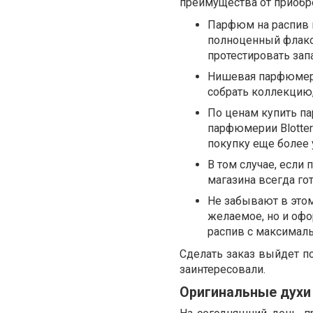
преимущества от приобр
Парфюм на распив п
полноценный флакон
протестировать запа
Нишевая парфюмери
собрать коллекцию,
По ценам купить па
парфюмерии Blotter
покупку еще более 
В том случае, если 
магазина всегда го
Не забывают в этом
желаемое, но и офо
распив с максимал
Сделать заказ выйдет по
заинтересовали.
Оригинальные духи 