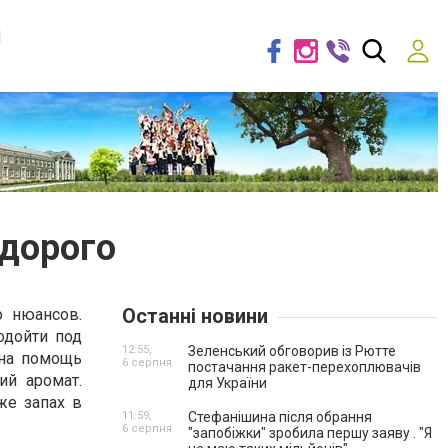
я
едорого
Останні новини
о нюансов.
одойти под
12:55,
Зеленський обговорив із Рютте
 на помощь
6 серпня
постачання ракет-перехоплювачів
ий аромат.
для України
же запах в
11:59,
Стефанішина після обрання
6 серпня
"запобіжки" зробила першу заяву . "Я