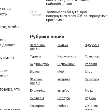
найнеобхідніше
 не за
08:06,
Залишилося 50 днів, щоб
ость
4 серпня
повернутися після СЗЧ за спрощеною
програмою
тов, чтобы
Рубрики новин
зине
о делает
Загальний
Техніка
Здоров'я
розділ
Туризм
Нерухомість
Транспорт
сультант
Будівництво
Відпочинок
Розваги
ести
Бізнес
Меблі
Спорт
хи на
Жіночий
Інтернет
Культура
розділ
товара, что
Економіка
Інтер'єр
Мода
Кулінарія
Послуги
Родина
Подорожі
Робота
Дитячий
розділ