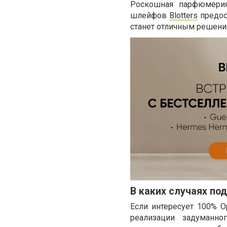
Роскошная парфюмерия
шлейфов
Blotters
предос
станет отличным решение
В каких случаях по
Если интересует 100% О
реализации задуманно