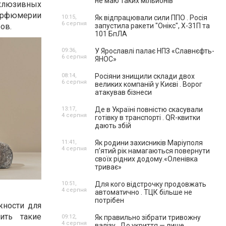
не маю таких мільйонів"
клюзивных
парфюмерии
10:15,
Як відпрацювали сили ППО . Росія
6 серпня
ров.
запустила ракети "Онікс", Х-31П та
101 БпЛА
09:36,
У Ярославлі палає НПЗ «Славнєфть-
6 серпня
ЯНОС»
08:14,
Росіяни знищили склади двох
6 серпня
великих компаній у Києві . Ворог
атакував бізнеси
13:17,
Де в Україні повністю скасували
4 серпня
готівку в транспорті . QR-квитки
дають збій
11:41,
Як родини захисників Маріуполя
4 серпня
пʼятий рік намагаються повернути
своїх рідних додому.«Оленівка
триває»
10:51,
Для кого відстрочку продовжать
4 серпня
автоматично . ТЦК більше не
потрібен
жности для
ить такие
09:12,
Як правильно зібрати тривожну
4 серпня
валізу . До укриття — лише