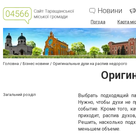
Новини
Погода
Карта мі
Головна
Бізнес новини
Оригинальные духи на распив недорого
Оригин
Загальний розділ
Выбрать подходящий па
Нужно, чтобы духи не п
событие. Кроме того, к
приходит, распив духо
Решить, насколько подх
меньшем объеме.