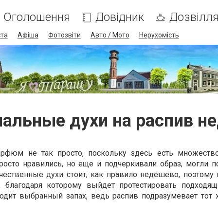
Оголошення
Довідник
Дозвілл
ста
Афіша
Фотозвіти
Авто / Мото
Нерухомість
альные духи на распив н
рфюм не так просто, поскольку здесь есть множеств
росто нравились, но еще и подчеркивали образ, могли п
ачественные духи стоит, как правило недешево, поэтому
в, благодаря которому выйдет протестировать подходящ
одит выбранный запах, ведь распив подразумевает тот 