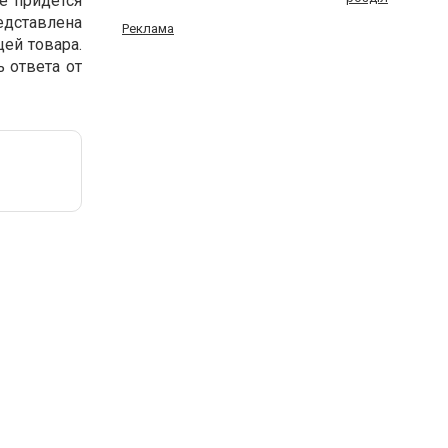
е придется
едставлена
Реклама
ей товара.
ь ответа от