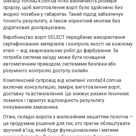
Фахівці vorota24.com.ua чітко визначають розміри
прорізу, щоб виготовлення воріт було здійснено без
жодної похибки у габаритах. Такий підхід забезпечує
точність результату, а також коректний монтаж без
додаткових доопрацювань.
Виробництво воріт SELECT передбачає використання
сертифікованих матеріалів і контроль якості на кожному
етапі — від зварювальних робіт до фарбування. За
потреби система заїзду може бути оснащена
автоматичним приводом, системами безпеки або
розумного контролю доступу онлайн.
Комплексний супровід від компанії vorota24.com.ua
включає консультацію, заміри, виготовлення воріт,
доставку та встановлення. Це знижує ризики технічних
помилок і гарантує відповідність результату
очікуванням замовника.
Отже, складні ворота з жалюзійним зашиттям полотна —
це продумане рішення для тих, хто прагне облаштувати
зручний вʼїзд, який буде функціональним і матиме