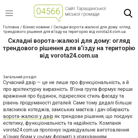
Головна
Бізнес новини
Складні ворота-жалюзі для дому: огляд
трендового рішення для вʼїзду на територію від vorota24.com.ua
Складні ворота-жалюзі для дому: огляд
трендового рішення для вʼїзду на територію
від vorota24.com.ua
Загальний розділ
Сучасний двір — це не лише про функціональність, а й
про архітектурну виразність. В’їзна група формує перше
враження про будинок, підкреслює стиль фасаду та
рівень продуманості деталей. Саме тому дедалі більше
власників котеджів, заміських маєтків і дач обирають
ворота-жалюзі у двір
як трендове рішення, що поєднує
естетику, функціональність та надійність. Компанія
vorota24.com.ua пропонує індивідуальне виготовлення
вʼїзних брам у цьому форматі з урахуванням