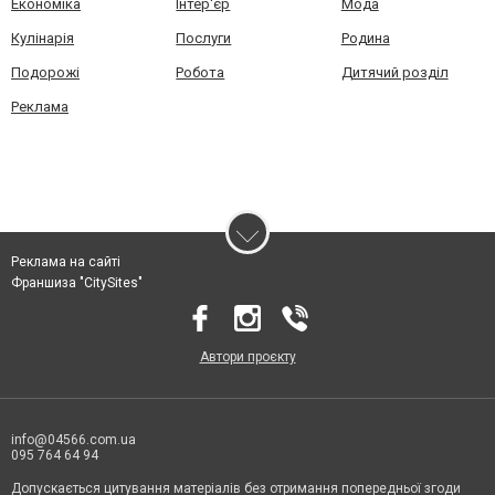
Економіка
Інтер'єр
Мода
Кулінарія
Послуги
Родина
Подорожі
Робота
Дитячий розділ
Реклама
Реклама на сайті
Франшиза "CitySites"
Автори проєкту
info@04566.com.ua
095 764 64 94
Допускається цитування матеріалів без отримання попередньої згоди