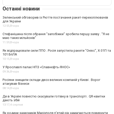
Останні новини
Зеленський обговорив із Рютте постачання ракет-перехоплювачів
для України
12:55,
Вчора
Стефанішина після обрання "запобіжки" зробила першу заяву . "Я не
маю таких мільйонів"
11:59,
Вчора
Як відпрацювали сили ППО . Росія запустила ракети "Онікс", Х-31П та
101 БпЛА
10:15,
Вчора
У Ярославлі палає НПЗ «Славнєфть-ЯНОС»
09:36,
Вчора
Росіяни знищили склади двох великих компаній у Києві . Ворог
атакував бізнеси
08:14,
Вчора
Де в Україні повністю скасували готівку в транспорті . QR-квитки
дають збій
13:17,
4 серпня
Як родини захисників Маріуполя пʼятий рік намагаються повернути