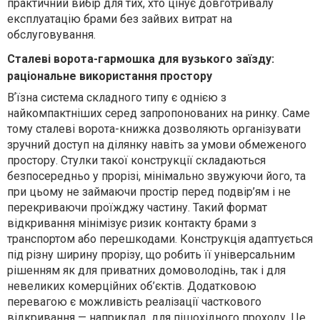
практичний вибір для тих, хто цінує довготривалу
експлуатацію брами без зайвих витрат на
обслуговування.
Сталеві ворота-гармошка для вузького заїзду:
раціональне використання простору
Вʼїзна система складного типу є однією з
найкомпактніших серед запропонованих на ринку. Саме
тому сталеві ворота-книжка дозволяють організувати
зручний доступ на ділянку навіть за умови обмеженого
простору. Стулки такої конструкції складаються
безпосередньо у прорізі, мінімально звужуючи його, та
при цьому не займаючи простір перед подвір’ям і не
перекриваючи проїжджу частину. Такий формат
відкривання мінімізує ризик контакту брами з
транспортом або перешкодами. Конструкція адаптується
під різну ширину прорізу, що робить її універсальним
рішенням як для приватних домоволодінь, так і для
невеликих комерційних об’єктів. Додатковою
перевагою є можливість реалізації часткового
відкривання — наприклад, для пішохідного проходу. Це