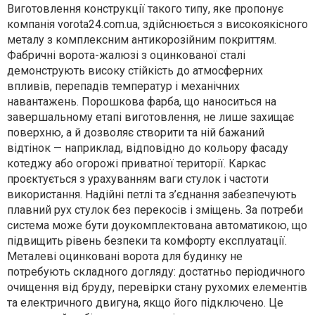
Виготовлення конструкції такого типу, яке пропонує
компанія vorota24.com.ua, здійснюється з високоякісного
металу з комплексним антикорозійним покриттям.
Фабричні ворота-жалюзі з оцинкованої сталі
демонструють високу стійкість до атмосферних
впливів, перепадів температур і механічних
навантажень. Порошкова фарба, що наноситься на
завершальному етапі виготовлення, не лише захищає
поверхню, а й дозволяє створити та ній бажаний
відтінок — наприклад, відповідно до кольору фасаду
котеджу або огорожі приватної території. Каркас
проєктується з урахуванням ваги стулок і частоти
використання. Надійні петлі та з’єднання забезпечують
плавний рух стулок без перекосів і зміщень. За потреби
система може бути доукомплектована автоматикою, що
підвищить рівень безпеки та комфорту експлуатації.
Металеві оцинковані ворота для будинку не
потребують складного догляду: достатньо періодичного
очищення від бруду, перевірки стану рухомих елементів
та електричного двигуна, якщо його підключено. Це