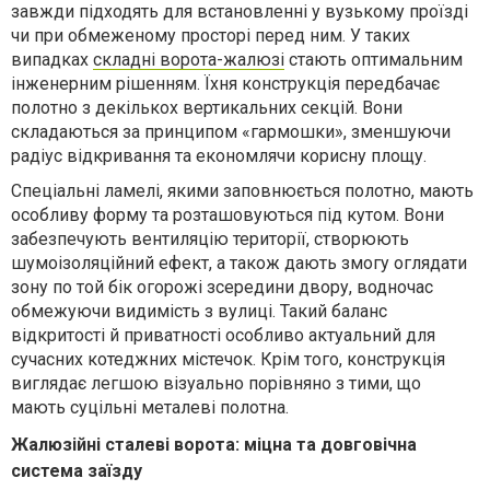
завжди підходять для встановленні у вузькому проїзді
чи при обмеженому просторі перед ним. У таких
випадках
складні ворота-жалюзі
стають оптимальним
інженерним рішенням. Їхня конструкція передбачає
полотно з декількох вертикальних секцій. Вони
складаються за принципом «гармошки», зменшуючи
радіус відкривання та економлячи корисну площу.
Спеціальні ламелі, якими заповнюється полотно, мають
особливу форму та розташовуються під кутом. Вони
забезпечують вентиляцію території, створюють
шумоізоляційний ефект, а також дають змогу оглядати
зону по той бік огорожі зсередини двору, водночас
обмежуючи видимість з вулиці. Такий баланс
відкритості й приватності особливо актуальний для
сучасних котеджних містечок. Крім того, конструкція
виглядає легшою візуально порівняно з тими, що
мають суцільні металеві полотна.
Жалюзійні сталеві ворота: міцна та довговічна
система заїзду