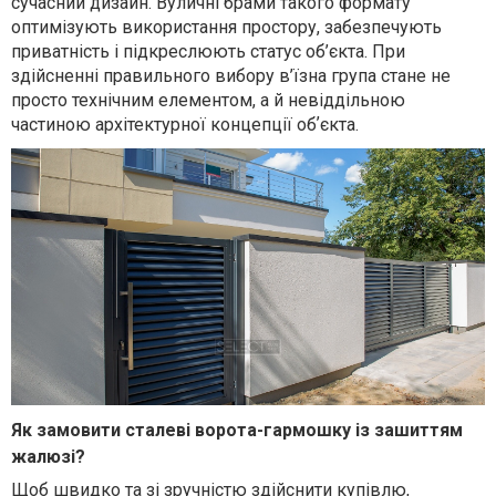
сучасний дизайн. Вуличні брами такого формату
оптимізують використання простору, забезпечують
приватність і підкреслюють статус об’єкта. При
здійсненні правильного вибору в’їзна група стане не
просто технічним елементом, а й невіддільною
частиною архітектурної концепції обʼєкта.
Як замовити сталеві ворота-гармошку із зашиттям
жалюзі?
Щоб швидко та зі зручністю здійснити купівлю,