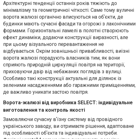
Архітектурні тенденції останніх років тяжіють до
мінімалізму та геометричної чіткості. Саме тому вуличні
ворота жалюзі органічно вписуються на обʼєкти, де
будинки мають сучасні фасади та огорожі з лаконічними
формами. Горизонтальні ламелі в полотні створюють
ефект динаміки, додаючи конструкції виразності, але
при цьому візуального перевантаження не
відбувається. Окрім зовнішньої привабливості, виїзні
ворота жалюзі порадують власників тим, як вони
сприяють природній циркуляції повітря на території,
приховуючи двір від небажаних поглядів з вулиці.
Особливо такі конструкції актуальні для ділянок із
зеленими насадженнями або гаражними приміщеннями,
де важливо уникати застою повітря.
Ворота-жалюзі від виробника SELECT: індивідуальне
виготовлення та контроль якості
Замовляючи сучасну вʼїзну систему від провідного
українського заводу, ви отримаєте рішення, адаптоване
під особливості обʼєкта та індивідуальні потреби.