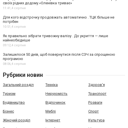
своїх рідних додому.«Оленівка триває»
11:41,
4 серпня
Для кого відстрочку продовжать автоматично . ТЦК більше не
потрібен
10:51,
4 серпня
Як правильно зібрати тривожну валізу . До укриття — лише
найнеобхідніше
09:12,
4 серпня
Залишилося 50 днів, щоб повернутися після СЗЧ за спрощеною
програмою
08:06,
4 серпня
Рубрики новин
Загальний розділ
Техніка
Здоров'я
Туризм
Нерухомість
Транспорт
Будівництво
Відпочинок
Розваги
Бізнес
Меблі
Спорт
Жіночий розділ
Інтернет
Культура