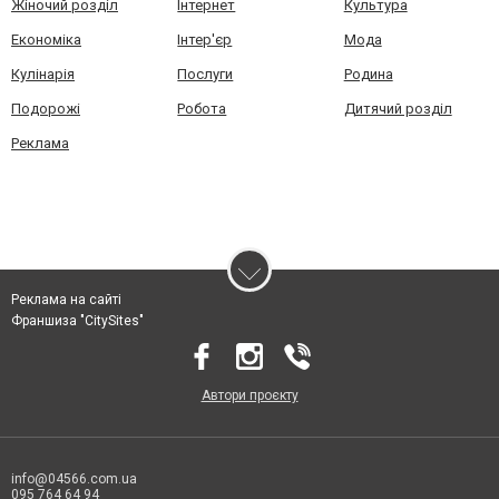
Жіночий розділ
Інтернет
Культура
Економіка
Інтер'єр
Мода
Кулінарія
Послуги
Родина
Подорожі
Робота
Дитячий розділ
Реклама
Реклама на сайті
Франшиза "CitySites"
Автори проєкту
info@04566.com.ua
095 764 64 94