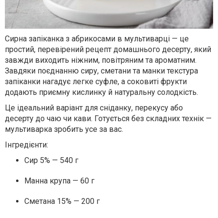
Сирна запіканка з абрикосами в мультиварці
— це
простий, перевірений рецепт домашнього десерту, який
завжди виходить ніжним, повітряним та ароматним.
Завдяки поєднанню сиру, сметани та манки текстура
запіканки нагадує легке суфле, а соковиті фрукти
додають приємну кислинку й натуральну солодкість.
Це ідеальний варіант для сніданку, перекусу або
десерту до чаю чи кави. Готується без складних технік —
мультиварка зробить усе за вас.
Інгредієнти:
Сир 5% —
540 г
Манна крупа —
60 г
Сметана 15% —
200 г