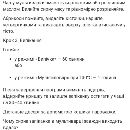
Чашу мультиварки змастіть вершковим або рослинним
маслом. Вилийте сирну масу та рівномірно розрівняйте.
Абрикоси помийте, видаліть кісточки, наріжте
четвертинками та викладіть зверху, злегка втискаючи у
тісто.
Крок 3. Випікання
Готуйте:
у режимі
«Випічка»
— 60 хвилин
або
у режимі
«Мультиповар»
при 130°C — 1 година.
Після завершення програми вимкніть підігрів,
відкрийте кришку та залиште запіканку остигати у чаші
на 30–40 хвилин.
Дістаньте десерт за допомогою кошика-пароварки.
Чому сирна запіканка в мультиварці завжди виходить
вдало?