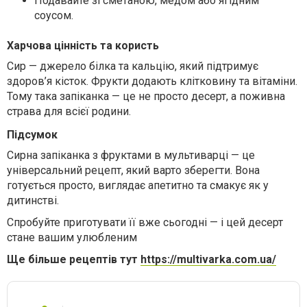
Подавайте зі сметаною, медом або ягідним
соусом.
Харчова цінність та користь
Сир — джерело білка та кальцію, який підтримує
здоров’я кісток. Фрукти додають клітковину та вітаміни.
Тому така запіканка — це не просто десерт, а поживна
страва для всієї родини.
Підсумок
Сирна запіканка з фруктами в мультиварці
— це
універсальний рецепт, який варто зберегти. Вона
готується просто, виглядає апетитно та смакує як у
дитинстві.
Спробуйте приготувати її вже сьогодні — і цей десерт
стане вашим улюбленим
Ще більше рецептів тут
https://multivarka.com.ua/