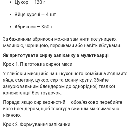
Цукор —
120 г
Яйця курячі —
4 шт.
Абрикоси —
350 г
За бажанням абрикоси можна замінити полуницею,
малиною, чорницею, персиками або навіть яблуками.
Як приготувати сирну запіканку в мультиварці
Крок 1. Підготовка сирної маси
У глибокій мисці або чаші кухонного комбайна з’єднайте
яйця, сметану, цукор, сир та манну крупу. Збийте
занурювальним блендером до однорідної, гладкої
консистенції без грудочок.
Порада:
якщо сир зернистий — обов’язково перебийте
його блендером, щоб текстура вийшла максимально
ніжною.
Крок 2. Формування запіканки