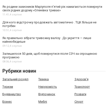
Як родини захисників Маріуполя пʼятий рік намагаються повернути
своїх рідних додому.«Оленівка триває»
11:41,
4 серпня
Для кого відстрочку продовжать автоматично . ТЦК більше не
потрібен
10:51,
4 серпня
Як правильно зібрати тривожну валізу . До укриття — лише
найнеобхідніше
09:12,
4 серпня
Залишилося 50 днів, щоб повернутися після СЗЧ за спрощеною
програмою
08:06,
4 серпня
Рубрики новин
Загальний розділ
Техніка
Здоров'я
Туризм
Нерухомість
Транспорт
Будівництво
Відпочинок
Розваги
Бізнес
Меблі
Спорт