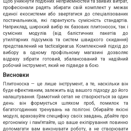
Щоб уникнути подібних неприємностей та зайвих витрат,
професіонали радять збирати свій комплект у межах
єдиної екосистеми або звертатися до спеціалізованих
постачальників, які гарантують сумісність стандартів.
Наприклад, широкий вибір як базових плитоносок, так і
сумісних модулів (від балістичних пакетів до
утилітарних підсумків та систем швидкого скидання)
представлений на tacticalgear.ua. Комплексний підхід до
вибору в одному профільному магазині дозволяє
відразу зібрати готовий, збалансований та надійний
робочий інструмент, який не підведе в бою.
Висновки
Плитоноска — це лише інструмент, а те, наскільки він
буде ефективним, залежить від вашого підходу до його
налаштування. Грамотний сетап не створюється за один
день: він формується шляхом проб, помилок та
багатогодинних тренувань на полігоні. Обирайте якісні
модулі, враховуйте специфіку своїх завдань, дбайте про
ергономіку і пам'ятайте, що ваше екіпірування повинно
допомагати вам виконувати роботу, а не створювати