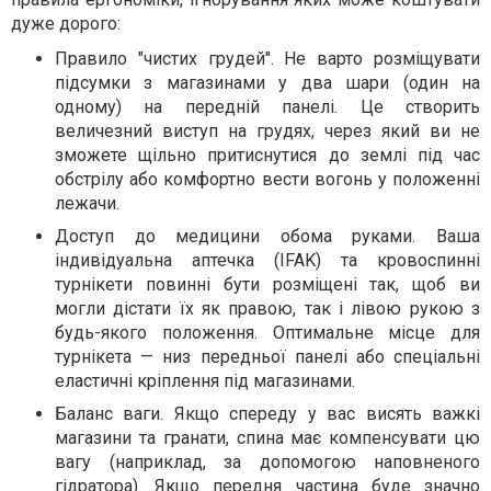
дуже дорого:
Правило "чистих грудей". Не варто розміщувати
підсумки з магазинами у два шари (один на
одному) на передній панелі. Це створить
величезний виступ на грудях, через який ви не
зможете щільно притиснутися до землі під час
обстрілу або комфортно вести вогонь у положенні
лежачи.
Доступ до медицини обома руками. Ваша
індивідуальна аптечка (IFAK) та кровоспинні
турнікети повинні бути розміщені так, щоб ви
могли дістати їх як правою, так і лівою рукою з
будь-якого положення. Оптимальне місце для
турнікета — низ передньої панелі або спеціальні
еластичні кріплення під магазинами.
Баланс ваги. Якщо спереду у вас висять важкі
магазини та гранати, спина має компенсувати цю
вагу (наприклад, за допомогою наповненого
гідратора). Якщо передня частина буде значно