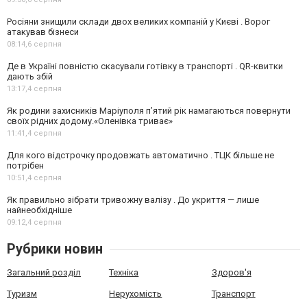
Росіяни знищили склади двох великих компаній у Києві . Ворог
атакував бізнеси
08:14,
6 серпня
Де в Україні повністю скасували готівку в транспорті . QR-квитки
дають збій
13:17,
4 серпня
Як родини захисників Маріуполя пʼятий рік намагаються повернути
своїх рідних додому.«Оленівка триває»
11:41,
4 серпня
Для кого відстрочку продовжать автоматично . ТЦК більше не
потрібен
10:51,
4 серпня
Як правильно зібрати тривожну валізу . До укриття — лише
найнеобхідніше
09:12,
4 серпня
Рубрики новин
Загальний розділ
Техніка
Здоров'я
Туризм
Нерухомість
Транспорт