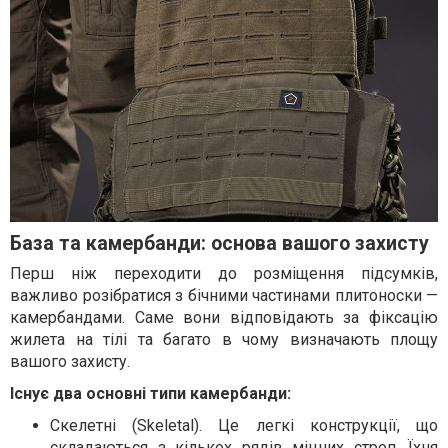
База та камербанди: основа вашого захисту
Перш ніж переходити до розміщення підсумків,
важливо розібратися з бічними частинами плитоноски —
камербандами. Саме вони відповідають за фіксацію
жилета на тілі та багато в чому визначають площу
вашого захисту.
Існує два основні типи камербанди:
Скелетні (Skeletal). Це легкі конструкції, що
складаються з кількох рядів міцних строп. Їхня