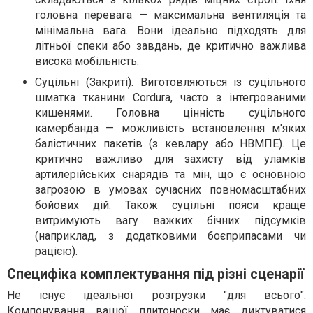
головна перевага — максимальна вентиляція та
мінімальна вага. Вони ідеально підходять для
літньої спеки або завдань, де критично важлива
висока мобільність.
Суцільні (Закриті). Виготовляються із суцільного
шматка тканини Cordura, часто з інтегрованими
кишенями. Головна цінність суцільного
камербанда — можливість встановлення м'яких
балістичних пакетів (з кевлару або НВМПЕ). Це
критично важливо для захисту від уламків
артилерійських снарядів та мін, що є основною
загрозою в умовах сучасних повномасштабних
бойових дій. Також суцільні пояси краще
витримують вагу важких бічних підсумків
(наприклад, з додатковими боєприпасами чи
рацією).
Специфіка комплектування під різні сценарії
Не існує ідеальної розгрузки "для всього".
Компонування вашої плитоноски має диктуватися