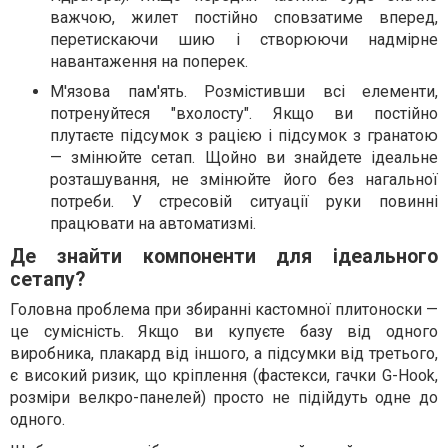
важчою, жилет постійно сповзатиме вперед,
перетискаючи шию і створюючи надмірне
навантаження на поперек.
М'язова пам'ять. Розмістивши всі елементи,
потренуйтеся "вхолосту". Якщо ви постійно
плутаєте підсумок з рацією і підсумок з гранатою
— змінюйте сетап. Щойно ви знайдете ідеальне
розташування, не змінюйте його без нагальної
потреби. У стресовій ситуації руки повинні
працювати на автоматизмі.
Де знайти компоненти для ідеального
сетапу?
Головна проблема при збиранні кастомної плитоноски —
це сумісність. Якщо ви купуєте базу від одного
виробника, плакард від іншого, а підсумки від третього,
є високий ризик, що кріплення (фастекси, гачки G-Hook,
розміри велкро-панелей) просто не підійдуть одне до
одного.