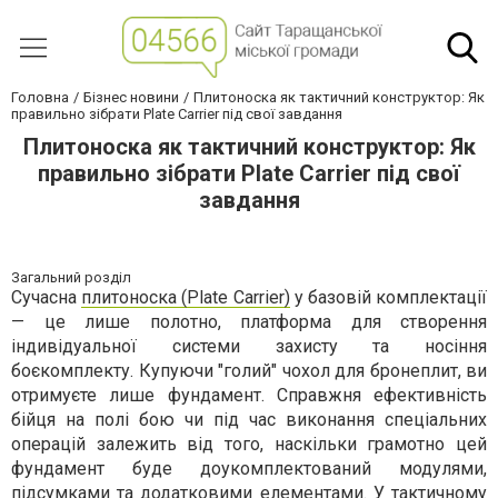
Головна
Бізнес новини
Плитоноска як тактичний конструктор: Як
правильно зібрати Plate Carrier під свої завдання
Плитоноска як тактичний конструктор: Як
правильно зібрати Plate Carrier під свої
завдання
Загальний розділ
Сучасна
плитоноска (Plate Carrier)
у базовій комплектації
— це лише полотно, платформа для створення
індивідуальної системи захисту та носіння
боєкомплекту. Купуючи "голий" чохол для бронеплит, ви
отримуєте лише фундамент. Справжня ефективність
бійця на полі бою чи під час виконання спеціальних
операцій залежить від того, наскільки грамотно цей
фундамент буде доукомплектований модулями,
підсумками та додатковими елементами. У тактичному