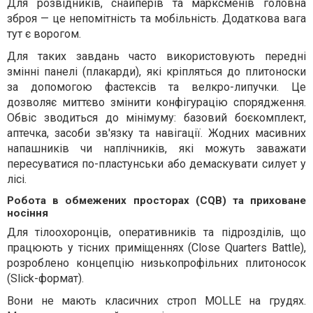
Для розвідників, снайперів та марксменів головна
зброя — це непомітність та мобільність. Додаткова вага
тут є ворогом.
Для таких завдань часто використовують передні
змінні панелі (плакарди), які кріпляться до плитоноски
за допомогою фастексів та велкро-липучки. Це
дозволяє миттєво змінити конфігурацію спорядження.
Обвіс зводиться до мінімуму: базовий боєкомплект,
аптечка, засоби зв'язку та навігації. Жодних масивних
напашників чи наплічників, які можуть заважати
пересуватися по-пластунськи або демаскувати силует у
лісі.
Робота в обмежених просторах (CQB) та приховане
носіння
Для тілоохоронців, оперативників та підрозділів, що
працюють у тісних приміщеннях (Close Quarters Battle),
розроблено концепцію низькопрофільних плитоносок
(Slick-формат).
Вони не мають класичних строп MOLLE на грудях.