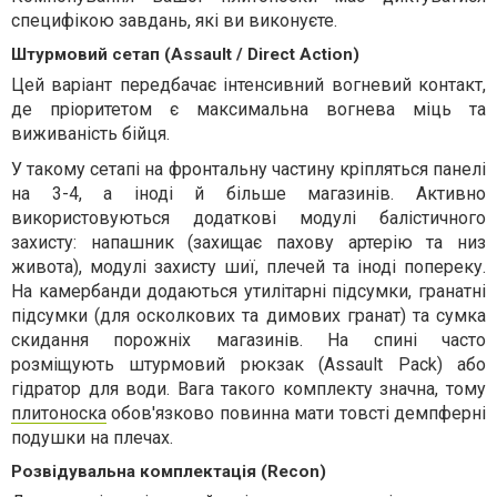
специфікою завдань, які ви виконуєте.
Штурмовий сетап (Assault / Direct Action)
Цей варіант передбачає інтенсивний вогневий контакт,
де пріоритетом є максимальна вогнева міць та
виживаність бійця.
У такому сетапі на фронтальну частину кріпляться панелі
на 3-4, а іноді й більше магазинів. Активно
використовуються додаткові модулі балістичного
захисту: напашник (захищає пахову артерію та низ
живота), модулі захисту шиї, плечей та іноді попереку.
На камербанди додаються утилітарні підсумки, гранатні
підсумки (для осколкових та димових гранат) та сумка
скидання порожніх магазинів. На спині часто
розміщують штурмовий рюкзак (Assault Pack) або
гідратор для води. Вага такого комплекту значна, тому
плитоноска
обов'язково повинна мати товсті демпферні
подушки на плечах.
Розвідувальна комплектація (Recon)