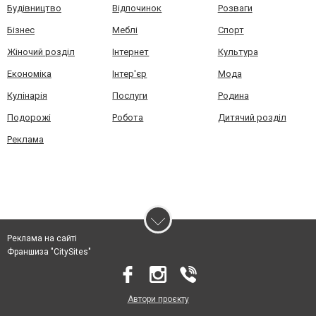
Будівництво
Відпочинок
Розваги
Бізнес
Меблі
Спорт
Жіночий розділ
Інтернет
Культура
Економіка
Інтер'єр
Мода
Кулінарія
Послуги
Родина
Подорожі
Робота
Дитячий розділ
Реклама
Реклама на сайті
Франшиза "CitySites"
Автори проєкту