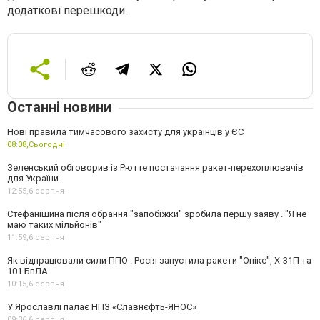
додаткові перешкоди.
Останні новини
Нові правила тимчасового захисту для українців у ЄС
08:08,
Сьогодні
Зеленський обговорив із Рютте постачання ракет-перехоплювачів
для України
12:55,
6 серпня
Стефанішина після обрання "запобіжки" зробила першу заяву . "Я не
маю таких мільйонів"
11:59,
6 серпня
Як відпрацювали сили ППО . Росія запустила ракети "Онікс", Х-31П та
101 БпЛА
10:15,
6 серпня
У Ярославлі палає НПЗ «Славнєфть-ЯНОС»
09:36,
6 серпня