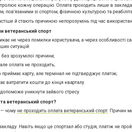
тролює кожну операцію. Оплата проходить лише в закладах
 пов’язаними зі спортом, фізичною культурою та реабіліт
стіше й стають причиною непорозумінь під час використан
и ветеранський спорт
икає не через помилки користувача, а через особливості с
ших ситуацій:
 без зрозумілої причини;
 але оплата не проходить;
 приймає карту, але термінал не підтверджує платіж;
ає витратити кошти до кінця кварталу.
допоможе уникнути зайвого стресу.
та ветеранський спорт?
 — чому
не проходить оплата ветеранський спорт
. Причин м
кладу. Навіть якщо це спортзал або студія, платіж не про