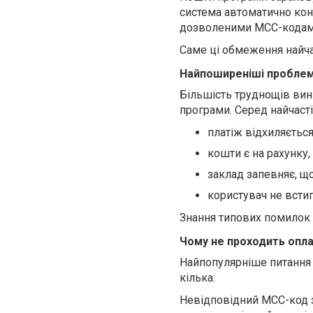
система автоматично кон
дозволеними MCC-кодами,
Саме ці обмеження найча
Найпоширеніші проблем
Більшість труднощів вин
програми. Серед найчасті
платіж відхиляється
кошти є на рахунку,
заклад запевняє, що
користувач не встиг
Знання типових помилок 
Чому не проходить опла
Найпопулярніше питання
кілька:
Невідповідний MCC-код за