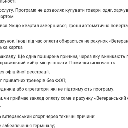
льності.
слугу. Програма не дозволяє купувати товари, одяг, харчу
портом.
чився. Якщо квартал завершився, гроші автоматично поверт
унок. Іноді під час оплати обирається не рахунок «Ветера
ька картка.
закладу. Ще одна поширена причина, через яку виникають
еправильний вибір місця оплати. Помилки включають:
ез офіційної реєстрації;
г приватних тренерів без ФОП;
дників або агрегатори, які не підтримують програму.
, чи приймає заклад оплату саме з рахунку «Ветеранський 
ї
а ветеранський спорт через технічні причини:
е забезпечення терміналу;