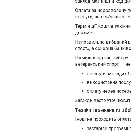
заклад має інший код дія
Оплата за недозволену по
послуги, не пов’язані зі с
Термін дії коштів закін
державі.
Неправильно вибраний рах
спорт», а основна банківс
Помилки під час вибору 
ветеранський спорт, — н
оплату в закладах б
використання послу
оплату через посере
Завжди варто уточнювати
Технічні помилки та збо
Іноді не проходить оплат
застаріле програмн