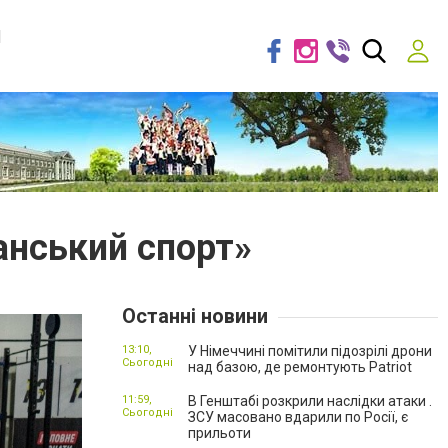
я
анський спорт»
Останні новини
13:10,
У Німеччині помітили підозрілі дрони
Сьогодні
над базою, де ремонтують Patriot
11:59,
В Генштабі розкрили наслідки атаки .
Сьогодні
ЗСУ масовано вдарили по Росії, є
прильоти