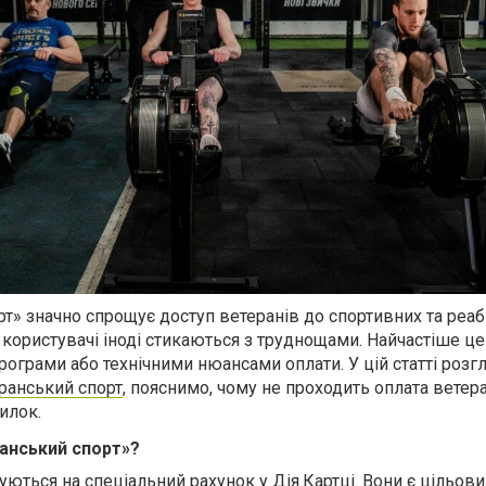
т» значно спрощує доступ ветеранів до спортивних та реаб
і користувачі іноді стикаються з труднощами. Найчастіше це
рограми або технічними нюансами оплати. У цій статті роз
ранський спорт
, пояснимо, чому не проходить оплата ветер
илок.
анський спорт»?
ються на спеціальний рахунок у Дія.Картці. Вони є цільови