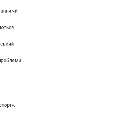
вання чи
аються
нський
 проблеми
спорт».