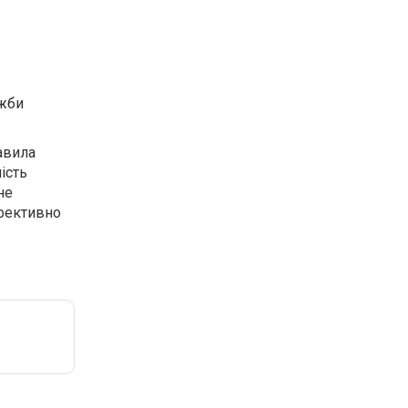
ужби
равила
ість
не
ефективно