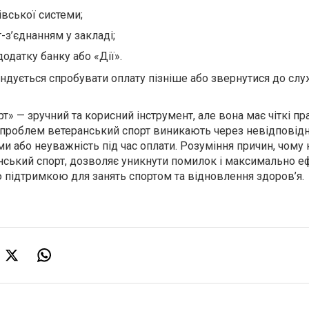
івської системи;
-з’єднанням у закладі;
одатку банку або «Дії».
ндується спробувати оплату пізніше або звернутися до сл
т» — зручний та корисний інструмент, але вона має чіткі п
 проблем ветеранський спорт виникають через невідповідн
и або неуважність під час оплати. Розуміння причин, чому 
нський спорт, дозволяє уникнути помилок і максимально 
підтримкою для занять спортом та відновлення здоров’я.