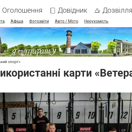
Оголошення
Довідник
Дозвілл
ста
Афіша
Фотозвіти
Авто / Мото
Нерухомість
ький спорт»
икористанні карти «Ветер