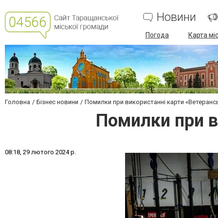
Новини
Погода
Карта мі
Головна
Бізнес новини
Помилки при використанні карти «Ветеранс
Помилки при в
0
8
:
1
8
,
2
9
л
ю
т
о
г
о
2
0
2
4
р
.