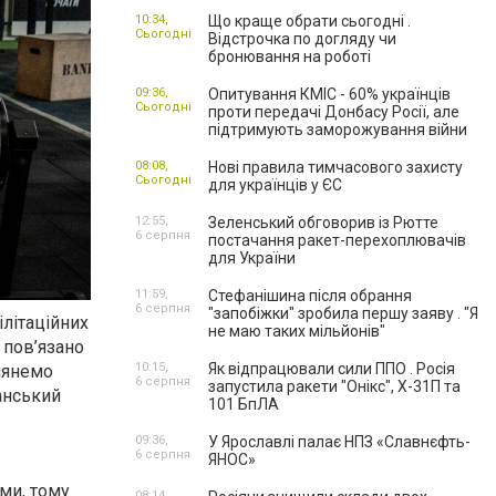
10:34,
Що краще обрати сьогодні .
Сьогодні
Відстрочка по догляду чи
бронювання на роботі
09:36,
Опитування КМІС - 60% українців
Сьогодні
проти передачі Донбасу Росії, але
підтримують заморожування війни
08:08,
Нові правила тимчасового захисту
Сьогодні
для українців у ЄС
12:55,
Зеленський обговорив із Рютте
6 серпня
постачання ракет-перехоплювачів
для України
11:59,
Стефанішина після обрання
6 серпня
"запобіжки" зробила першу заяву . "Я
ілітаційних
не маю таких мільйонів"
 пов’язано
10:15,
Як відпрацювали сили ППО . Росія
глянемо
6 серпня
запустила ракети "Онікс", Х-31П та
анський
101 БпЛА
09:36,
У Ярославлі палає НПЗ «Славнєфть-
6 серпня
ЯНОС»
ми, тому
08:14,