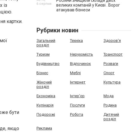
Росіяни знищили склади двох
6 серпня
 із
великих компаній у Києві . Ворог
атакував бізнеси
ацією.
ня картки.
Рубрики новин
амої
Загальний
Техніка
Здоров'я
розділ
Туризм
Нерухомість
Транспорт
Будівництво
Відпочинок
Розваги
Бізнес
Меблі
Спорт
Жіночий
Інтернет
Культура
розділ
Економіка
Інтер'єр
Мода
Кулінарія
Послуги
Родина
оже бути
Подорожі
Робота
Дитячий
розділ
йде, якщо
Реклама