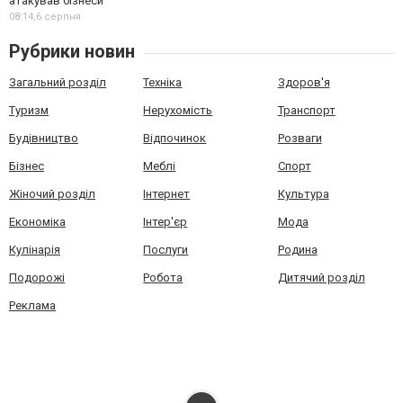
атакував бізнеси
08:14,
6 серпня
Рубрики новин
Загальний розділ
Техніка
Здоров'я
Туризм
Нерухомість
Транспорт
Будівництво
Відпочинок
Розваги
Бізнес
Меблі
Спорт
Жіночий розділ
Інтернет
Культура
Економіка
Інтер'єр
Мода
Кулінарія
Послуги
Родина
Подорожі
Робота
Дитячий розділ
Реклама