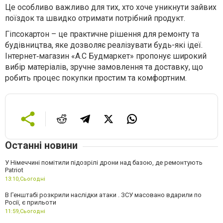
Це особливо важливо для тих, хто хоче уникнути зайвих
поїздок та швидко отримати потрібний продукт.
Гіпсокартон – це практичне рішення для ремонту та
будівництва, яке дозволяє реалізувати будь-які ідеї.
Інтернет‐магазин «А.С Будмаркет» пропонує широкий
вибір матеріалів, зручне замовлення та доставку, що
робить процес покупки простим та комфортним.
Останні новини
У Німеччині помітили підозрілі дрони над базою, де ремонтують
Patriot
13:10,
Сьогодні
В Генштабі розкрили наслідки атаки . ЗСУ масовано вдарили по
Росії, є прильоти
11:59,
Сьогодні