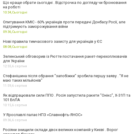
Що краще обрати сьогодні . Відстрочка по догляду чи бронювання
на роботі
10:34,
Сьогодні
Опитування КМІС - 60% українців проти передачі Донбасу Росії, але
підтримують заморожування війни
09:36,
Сьогодні
Нові правила тимчасового захисту для українців у ЄС
08:08,
Сьогодні
Зеленський обговорив із Рютте постачання ракет-перехоплювачів
для України
12:55,
6 серпня
Стефанішина після обрання "запобіжки" зробила першу заяву . "Я не
маю таких мільйонів"
11:59,
6 серпня
Як відпрацювали сили ППО . Росія запустила ракети "Онікс", Х-31П та
101 БпЛА
10:15,
6 серпня
У Ярославлі палає НПЗ «Славнєфть-ЯНОС»
09:36,
6 серпня
Росіяни знищили склади двох великих компаній у Києві . Ворог