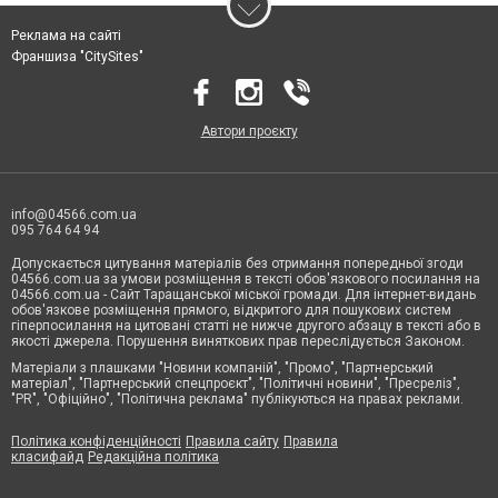
Реклама на сайті
Франшиза "CitySites"
Автори проєкту
info@04566.com.ua
095 764 64 94
Допускається цитування матеріалів без отримання попередньої згоди
04566.com.ua за умови розміщення в тексті обов'язкового посилання на
04566.com.ua - Cайт Таращанської міської громади. Для інтернет-видань
обов'язкове розміщення прямого, відкритого для пошукових систем
гіперпосилання на цитовані статті не нижче другого абзацу в тексті або в
якості джерела. Порушення виняткових прав переслідується Законом.
Матеріали з плашками "Новини компаній", "Промо", "Партнерський
матеріал", "Партнерський спецпроєкт", "Політичні новини", "Пресреліз",
"PR", "Офіційно", "Політична реклама" публікуються на правах реклами.
Політика конфіденційності
Правила сайту
Правила
класифайд
Редакційна політика