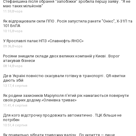
Стефанішина після обрання "запобіжки" зробила першу заяву . "Я не
маю таких мільйонів"
11:59,
Вчора
Як відпрацювали сили ППО . Росія запустила ракети "Онікс", Х-31П та
101 БпЛА
10:15,
Вчора
У Ярославлі палає НПЗ «Славнєфть-ЯНОС»
09:36,
Вчора
Росіяни знищили склади двох великих компаній у Києві . Ворог
атакував бізнеси
08:14,
Вчора
Де в Україні повністю скасували готівку в транспорті . QR-квитки
дають збій
13:17,
4 серпня
Як родини захисників Маріуполя пʼятий рік намагаються повернути
своїх рідних додому.«Оленівка триває»
11:41,
4 серпня
Для кого відстрочку продовжать автоматично . ТЦК більше не
потрібен
10:51,
4 серпня
Як правильно зібрати тривожну валізу . До укриття — лише