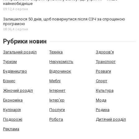
найнеобхідніше
09:12,
4 серпня
Залишилося 50 днів, щоб повернутися після СЗЧ за спрощеною
програмою
08:06,
4 серпня
Рубрики новин
Загальний розділ
Техніка
Здоров'я
Туризм
Нерухомість
Транспорт
Будівництво
Відпочинок
Розваги
Бізнес
Меблі
Спорт
Жіночий розділ
Інтернет
Культура
Економіка
Інтер'єр
Мода
Кулінарія
Послуги
Родина
Подорожі
Робота
Дитячий розділ
Реклама