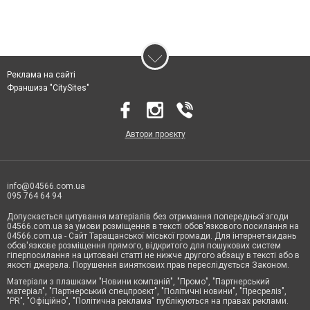
Реклама на сайті
Франшиза "CitySites"
Автори проєкту
info@04566.com.ua
095 764 64 94
Допускається цитування матеріалів без отримання попередньої згоди
04566.com.ua за умови розміщення в тексті обов'язкового посилання на
04566.com.ua - Cайт Таращанської міської громади. Для інтернет-видань
обов'язкове розміщення прямого, відкритого для пошукових систем
гіперпосилання на цитовані статті не нижче другого абзацу в тексті або в
якості джерела. Порушення виняткових прав переслідується Законом.
Матеріали з плашками "Новини компаній", "Промо", "Партнерський
матеріал", "Партнерський спецпроєкт", "Політичні новини", "Пресреліз",
"PR", "Офіційно", "Політична реклама" публікуються на правах реклами.