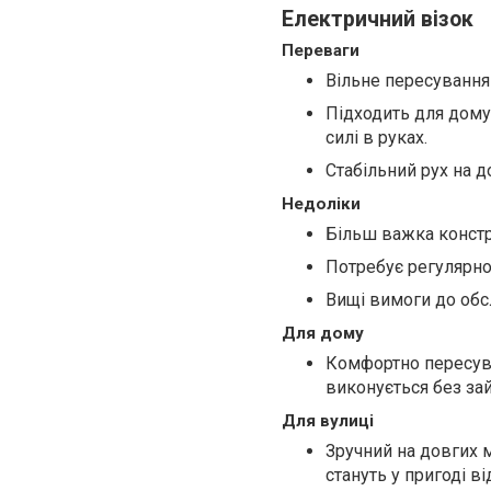
Електричний візок
Переваги
Вільне пересування
Підходить для дому 
силі в руках.
Стабільний рух на 
Недоліки
Більш важка констру
Потребує регулярног
Вищі вимоги до обс
Для дому
Комфортно пересува
виконується без за
Для вулиці
Зручний на довгих м
стануть у пригоді в