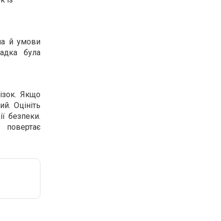
ча й умови
садка була
ізок. Якщо
ий. Оцініть
ії безпеки.
 повертає