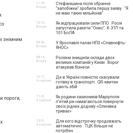
11:59,
Стефанішина після обрання
Вчора
"запобіжки" зробила першу заяву . "Я
не маю таких мільйонів"
.
10:15,
Як відпрацювали сили ППО . Росія
со
Вчора
запустила ракети "Онікс", Х-31П та
101 БпЛА
зі знімним
09:36,
У Ярославлі палає НПЗ «Славнєфть-
Вчора
ЯНОС»
08:14,
Росіяни знищили склади двох
Вчора
великих компаній у Києві . Ворог
атакував бізнеси
13:17,
Де в Україні повністю скасували
4 серпня
готівку в транспорті . QR-квитки
дають збій
11:41,
Як родини захисників Маріуполя
ти пороги,
4 серпня
пʼятий рік намагаються повернути
своїх рідних додому.«Оленівка
триває»
10:51,
Для кого відстрочку продовжать
их
4 серпня
автоматично . ТЦК більше не
потрібен