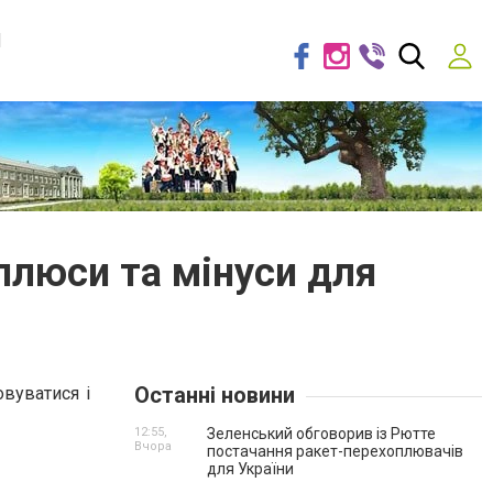
я
 плюси та мінуси для
Останні новини
вуватися і
12:55,
Зеленський обговорив із Рютте
Вчора
постачання ракет-перехоплювачів
для України