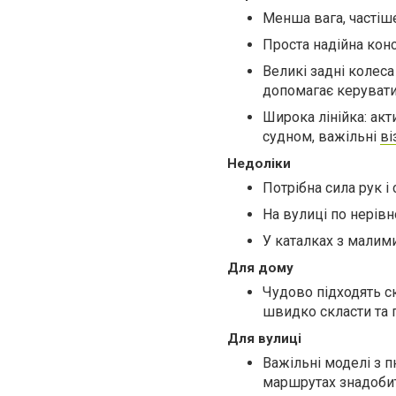
Менша вага, частіш
Проста надійна кон
Великі задні колес
допомагає керувати
Широка лінійка: акт
судном, важільні
ві
Недоліки
Потрібна сила рук і
На вулиці по нерівн
У каталках з малим
Для дому
Чудово підходять скл
швидко скласти та 
Для вулиці
Важільні моделі з 
маршрутах знадобит