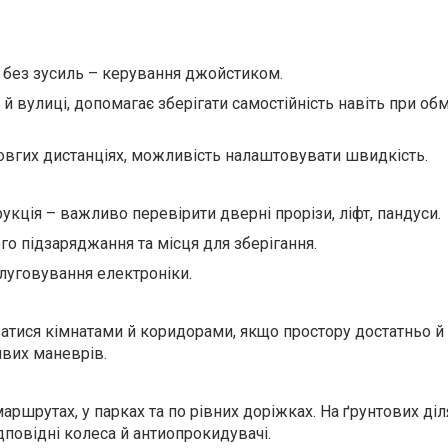
 без зусиль – керування джойстиком.
й вулиці, допомагає зберігати самостійність навіть при об
довгих дистанціях, можливість налаштовувати швидкість.
кція – важливо перевірити дверні прорізи, ліфт, пандуси.
о підзаряджання та місця для зберігання.
луговування електроніки.
тися кімнатами й коридорами, якщо простору достатньо й
йвих маневрів.
аршрутах, у парках та по рівних доріжках. На ґрунтових ді
ідповідні колеса й антиопрокидувачі.