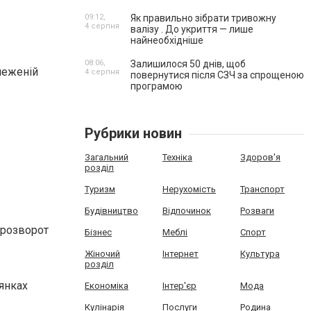
09:12,
Як правильно зібрати тривожну
4 серпня
валізу . До укриття — лише
найнеобхідніше
08:06,
Залишилося 50 днів, щоб
меженій
4 серпня
повернутися після СЗЧ за спрощеною
програмою
Рубрики новин
Загальний
Техніка
Здоров'я
розділ
Туризм
Нерухомість
Транспорт
Будівництво
Відпочинок
Розваги
 розворот
Бізнес
Меблі
Спорт
Жіночий
Інтернет
Культура
розділ
лянках
Економіка
Інтер'єр
Мода
Кулінарія
Послуги
Родина