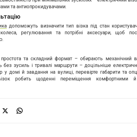
ами та антиопрокидувачами.
льтацію
ика
допоможуть визначити тип візка під стан користува
 колеса, регулювання та потрібні аксесуари, щоб по
ю.
 простота та складний формат – обирають механічний в
ть без зусиль і тривалі маршрути – доцільніше електричн
р у домі й завдання на вулиці, перевірте габарити та опц
 візок робить щоденні переміщення комфортними й