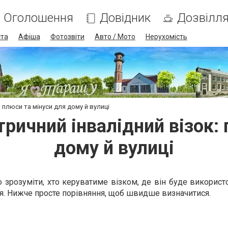
Оголошення
Довідник
Дозвілл
ста
Афіша
Фотозвіти
Авто / Мото
Нерухомість
 плюси та мінуси для дому й вулиці
ричний інвалідний візок:
дому й вулиці
розуміти, хто керуватиме візком, де він буде використо
дня. Нижче просте порівняння, щоб швидше визначитися.