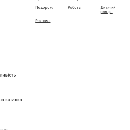
Подорожі
Робота
Дитячий
розділ
Реклама
жливість
на каталка
к із