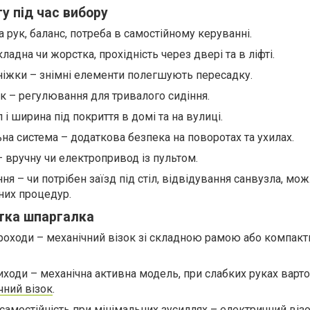
у під час вибору
а рук, баланс, потреба в самостійному керуванні.
ладна чи жорстка, прохідність через двері та в ліфті.
дніжки – знімні елементи полегшують пересадку.
ик – регулювання для тривалого сидіння.
 і ширина під покриття в домі та на вулиці.
а система – додаткова безпека на поворотах та ухилах.
 вручну чи електропривод із пультом.
ня – чи потрібен заїзд під стіл, відвідування санвузла, мо
них процедур.
отка шпаргалка
проходи – механічний візок зі складною рамою або компакт
иходи – механічна активна модель, при слабких руках варто
чний візок
.
самостійність при мінімальних зусиллях – електричний візо