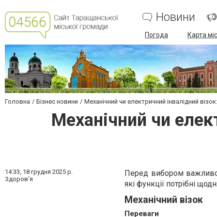
Новини
Погода
Карта мі
Головна
Бізнес новини
Механічний чи електричний інвалідний візок:
Механічний чи елект
14:33,
18 грудня 2025 р.
Перед вибором важливо з
Здоров'я
які функції потрібні що
Механічний візок
Переваги