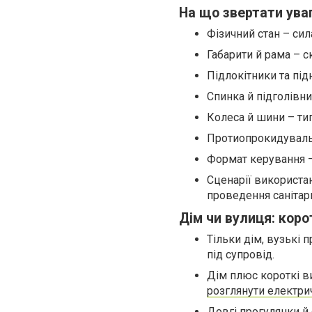
На що звертати уваг
Фізичний стан – сил
Габарити й рама – ск
Підлокітники та пі
Спинка й підголівн
Колеса й шини – тип
Протиопрокидувальн
Формат керування –
Сценарії використан
проведення санітар
Дім чи вулиця: кор
Тільки дім, вузькі 
під супровід.
Дім плюс короткі в
розглянути електри
Довгі прогулянки й 