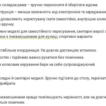
е складна рама – зручно переносити й зберігати вдома.
струкція – менша залежність від електроніки та заряджання
а дозволяють користувачу їхати самостійно, внутрішнє коле
 вручну.
ивні моделі для самостійного пересування, санітарні версії 
зки з пневмошинами для вулиці
, спортивні варіанти.
 стабільна координація. На довгих дистанціях втомлює.
остях і підйомах важко рухатися без помічника.
и колесами керування бере на себе супроводжуючий.
адні й санітарні моделі. Зручно під’їхати до столу, переїха
прибрати.
пневмошинами краще пом’якшують нерівності, але на довг
ься помічник.