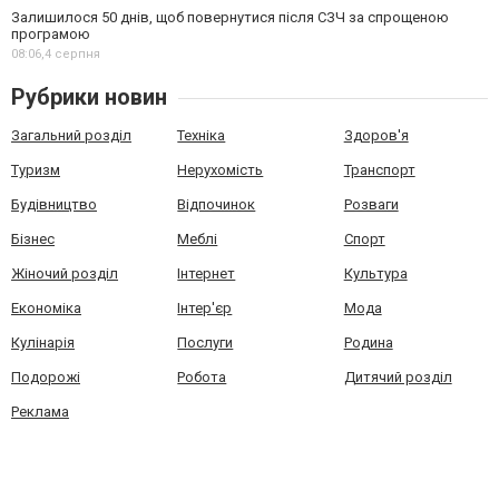
Залишилося 50 днів, щоб повернутися після СЗЧ за спрощеною
програмою
08:06,
4 серпня
Рубрики новин
Загальний розділ
Техніка
Здоров'я
Туризм
Нерухомість
Транспорт
Будівництво
Відпочинок
Розваги
Бізнес
Меблі
Спорт
Жіночий розділ
Інтернет
Культура
Економіка
Інтер'єр
Мода
Кулінарія
Послуги
Родина
Подорожі
Робота
Дитячий розділ
Реклама