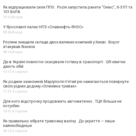
Як відпрацювали сили ППО . Росія запустила ракети "Онікс", Х-31П та
101 БпЛА
10:15,
Вчора
У Ярославлі палає НПЗ «Славнєфть-ЯНОС»
09:36,
Вчора
Росіяни знищили склади двох великих компаній у Києві . Ворог
атакував бізнеси
08:14,
Вчора
Де в Україні повністю скасували готівку в транспорті . QR-квитки
дають збій
13:17,
4 серпня
Як родини захисників Маріуполя пʼятий рік намагаються повернути
своїх рідних додому.«Оленівка триває»
11:41,
4 серпня
Для кого відстрочку продовжать автоматично . ТЦК більше не
потрібен
10:51,
4 серпня
Як правильно зібрати тривожну валізу . До укриття — лише
найнеобхідніше
09:12,
4 серпня