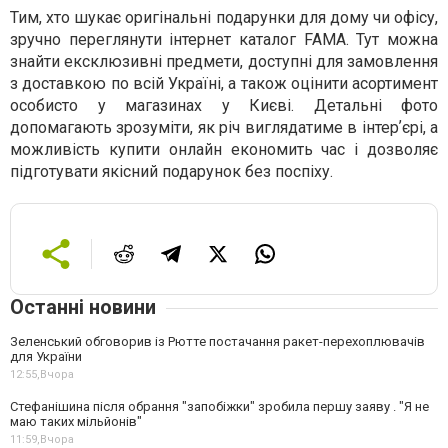
Тим, хто шукає оригінальні подарунки для дому чи офісу,
зручно переглянути інтернет каталог FAMA. Тут можна
знайти ексклюзивні предмети, доступні для замовлення
з доставкою по всій Україні, а також оцінити асортимент
особисто у магазинах у Києві. Детальні фото
допомагають зрозуміти, як річ виглядатиме в інтерʼєрі, а
можливість купити онлайн економить час і дозволяє
підготувати якісний подарунок без поспіху.
Останні новини
Зеленський обговорив із Рютте постачання ракет-перехоплювачів
для України
12:55,
Вчора
Стефанішина після обрання "запобіжки" зробила першу заяву . "Я не
маю таких мільйонів"
11:59,
Вчора