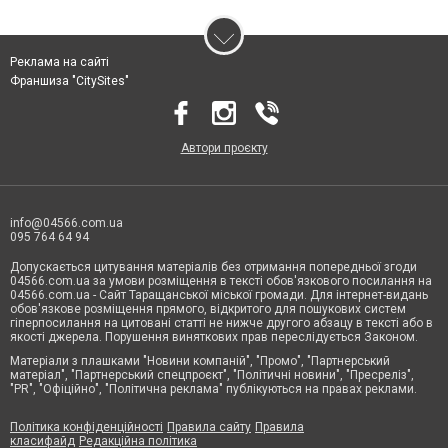
Реклама на сайті
Франшиза "CitySites"
Автори проєкту
info@04566.com.ua
095 764 64 94
Допускається цитування матеріалів без отримання попередньої згоди
04566.com.ua за умови розміщення в тексті обов'язкового посилання на
04566.com.ua - Cайт Таращанської міської громади. Для інтернет-видань
обов'язкове розміщення прямого, відкритого для пошукових систем
гіперпосилання на цитовані статті не нижче другого абзацу в тексті або в
якості джерела. Порушення виняткових прав переслідується Законом.
Матеріали з плашками "Новини компаній", "Промо", "Партнерський
матеріал", "Партнерський спецпроєкт", "Політичні новини", "Пресреліз",
"PR", "Офіційно", "Політична реклама" публікуються на правах реклами.
Політика конфіденційності
Правила сайту
Правила
класифайд
Редакційна політика