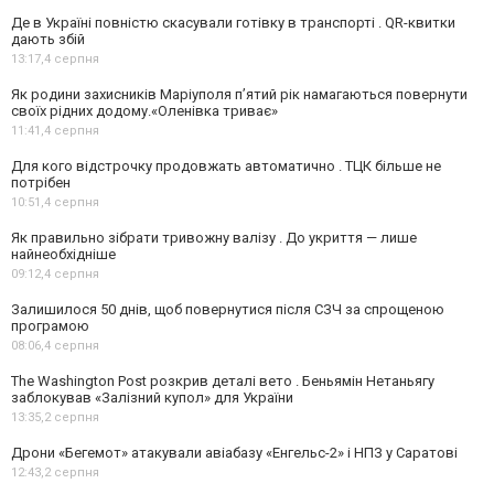
Де в Україні повністю скасували готівку в транспорті . QR-квитки
дають збій
13:17,
4 серпня
Як родини захисників Маріуполя пʼятий рік намагаються повернути
своїх рідних додому.«Оленівка триває»
11:41,
4 серпня
Для кого відстрочку продовжать автоматично . ТЦК більше не
потрібен
10:51,
4 серпня
Як правильно зібрати тривожну валізу . До укриття — лише
найнеобхідніше
09:12,
4 серпня
Залишилося 50 днів, щоб повернутися після СЗЧ за спрощеною
програмою
08:06,
4 серпня
The Washington Post розкрив деталі вето . Беньямін Нетаньягу
заблокував «Залізний купол» для України
13:35,
2 серпня
Дрони «Бегемот» атакували авіабазу «Енгельс-2» і НПЗ у Саратові
12:43,
2 серпня