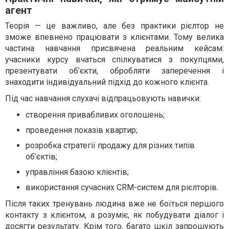
агент
Теорія — це важливо, але без практики рієлтор не
зможе впевнено працювати з клієнтами. Тому велика
частина навчання присвячена реальним кейсам:
учасники курсу вчаться спілкуватися з покупцями,
презентувати об’єкти, обробляти заперечення і
знаходити індивідуальний підхід до кожного клієнта.
Під час навчання слухачі відпрацьовують навички:
створення привабливих оголошень;
проведення показів квартир;
розробка стратегії продажу для різних типів
об’єктів;
управління базою клієнтів;
використання сучасних CRM-систем для рієлторів.
Після таких тренувань людина вже не боїться першого
контакту з клієнтом, а розуміє, як побудувати діалог і
досягти результату. Крім того, багато шкіл запрошують