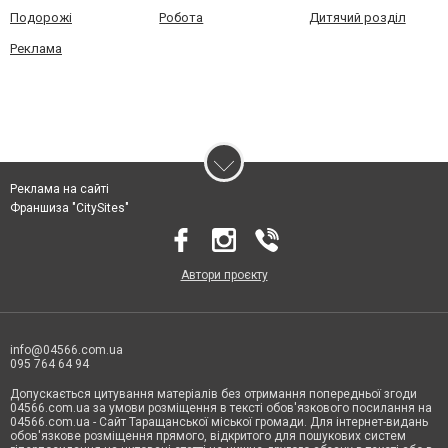
Подорожі
Робота
Дитячий розділ
Реклама
Реклама на сайті
Франшиза "CitySites"
Автори проєкту
info@04566.com.ua
095 764 64 94
Допускається цитування матеріалів без отримання попередньої згоди
04566.com.ua за умови розміщення в тексті обов'язкового посилання на
04566.com.ua - Cайт Таращанської міської громади. Для інтернет-видань
обов'язкове розміщення прямого, відкритого для пошукових систем