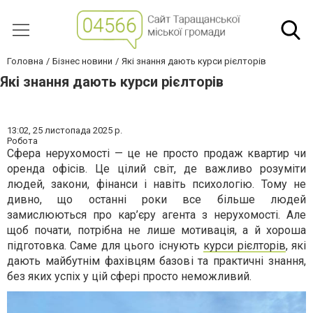
Головна
Бізнес новини
Які знання дають курси рієлторів
Які знання дають курси рієлторів
13:02,
25 листопада 2025 р.
Робота
Сфера нерухомості — це не просто продаж квартир чи
оренда офісів. Це цілий світ, де важливо розуміти
людей, закони, фінанси і навіть психологію. Тому не
дивно, що останні роки все більше людей
замислюються про кар’єру агента з нерухомості. Але
щоб почати, потрібна не лише мотивація, а й хороша
підготовка. Саме для цього існують
курси рієлторів
, які
дають майбутнім фахівцям базові та практичні знання,
без яких успіх у цій сфері просто неможливий.