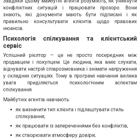
Завдяки цьому майбутні агенти розуміють, як уникнути
конфліктних ситуацій і працювати прозоро. Вони
знають, які документи мають бути підписані і як
правильно консультувати клієнтів щодо правових
нюансів.
Психологія спілкування та клієнтський
сервіс
Успішний рієлтор — це не просто посередник між
продавцем і покупцем. Це людина, яка вміє слухати,
відчувати настрій співрозмовника і знімати напруження
у складних ситуаціях. Тому в програмі навчання велика
увага приділяється психологічним аспектам
спілкування.
Майбутніх агентів навчають:
як визначити тип клієнта і підлаштувати стиль
спілкування;
як працювати із запереченнями без конфліктів;
як створювати атмосферу довіри;