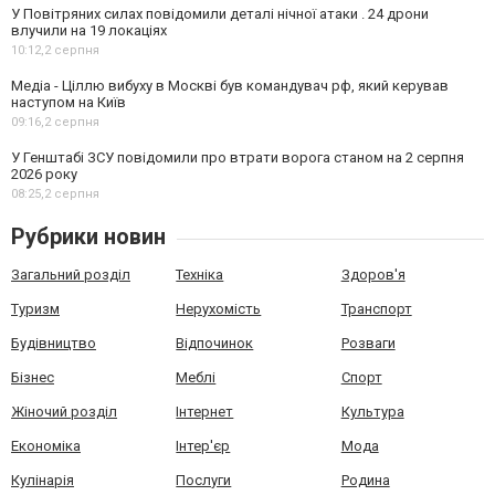
У Повітряних силах повідомили деталі нічної атаки . 24 дрони
влучили на 19 локаціях
10:12,
2 серпня
Медіа - Ціллю вибуху в Москві був командувач рф, який керував
наступом на Київ
09:16,
2 серпня
У Генштабі ЗСУ повідомили про втрати ворога станом на 2 серпня
2026 року
08:25,
2 серпня
Рубрики новин
Загальний розділ
Техніка
Здоров'я
Туризм
Нерухомість
Транспорт
Будівництво
Відпочинок
Розваги
Бізнес
Меблі
Спорт
Жіночий розділ
Інтернет
Культура
Економіка
Інтер'єр
Мода
Кулінарія
Послуги
Родина