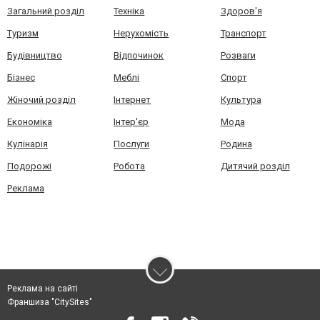
Загальний розділ
Техніка
Здоров'я
Туризм
Нерухомість
Транспорт
Будівництво
Відпочинок
Розваги
Бізнес
Меблі
Спорт
Жіночий розділ
Інтернет
Культура
Економіка
Інтер'єр
Мода
Кулінарія
Послуги
Родина
Подорожі
Робота
Дитячий розділ
Реклама
Реклама на сайті
Франшиза "CitySites"