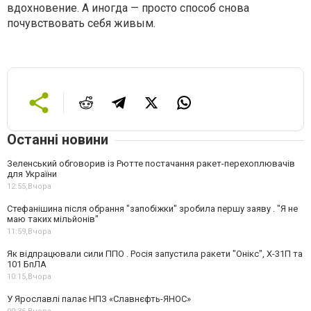
вдохновение. А иногда — просто способ снова
почувствовать себя живым.
Останні новини
Зеленський обговорив із Рютте постачання ракет-перехоплювачів
для України
12:55,
Вчора
Стефанішина після обрання "запобіжки" зробила першу заяву . "Я не
маю таких мільйонів"
11:59,
Вчора
Як відпрацювали сили ППО . Росія запустила ракети "Онікс", Х-31П та
101 БпЛА
10:15,
Вчора
У Ярославлі палає НПЗ «Славнєфть-ЯНОС»