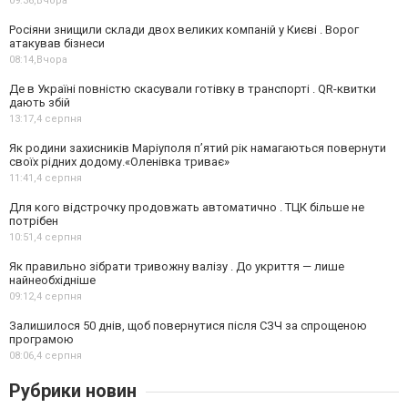
09:36,
Вчора
Росіяни знищили склади двох великих компаній у Києві . Ворог
атакував бізнеси
08:14,
Вчора
Де в Україні повністю скасували готівку в транспорті . QR-квитки
дають збій
13:17,
4 серпня
Як родини захисників Маріуполя пʼятий рік намагаються повернути
своїх рідних додому.«Оленівка триває»
11:41,
4 серпня
Для кого відстрочку продовжать автоматично . ТЦК більше не
потрібен
10:51,
4 серпня
Як правильно зібрати тривожну валізу . До укриття — лише
найнеобхідніше
09:12,
4 серпня
Залишилося 50 днів, щоб повернутися після СЗЧ за спрощеною
програмою
08:06,
4 серпня
Рубрики новин