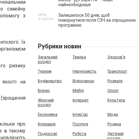
унікальним
найнеобхідніше
о сімейну
08:06,
Залишилося 50 днів, щоб
опомогу з
4 серпня
повернутися після СЗЧ за спрощеною
програмою
тології. Їх
Рубрики новин
 організмом
Загальний
Техніка
Здоров'я
розділ
ого ризику
Туризм
Нерухомість
Транспорт
Будівництво
Відпочинок
Розваги
 якості на
Бізнес
Меблі
Спорт
 (зрощення
Жіночий
Інтернет
Культура
розділ
Економіка
Інтер'єр
Мода
кільки про
Кулінарія
Послуги
Родина
ме в такому
Подорожі
Робота
Дитячий
ідновлюють
розділ