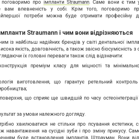
и поговоримо про
імпланти Straumann
. Саме вони є тим 
е вам впевненість у собі. Крім того, поговоримо пр
найпершої потреби можна буде отримати професійну д
імпланти Straumann і чим вони відрізняються
м із найбільш надійних брендів у світі дентальної імплан
исока якість, довговічність, а також звісно біосумісність з
лядаючи їх головні переваги також слід відзначити:
конструкція преміум класу для міцності та мінімальн
логія виготовлення, що гарантує ретельний контроль
иробництва;
поверхня, що сприяє ще швидшій по часу остеоінтеграції
ультат за умови належного догляду.
трібно хвилюватися не стільки про псування естетики, с
кож навантаження на сусідні зуби і про зміну прикусу. Са
енням буде встановлення імплантів Штрауман. Вони в