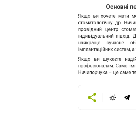
Основні п
Якщо ви хочете мати мо
стоматологічну др. Нич
провідний центр стомато
індивідуальний підхід. 
найкраще сучасне об
імплантаційних систем, а
Якщо ви шукаєте надій
професіоналам. Саме імп
Ничипорчука – це саме те