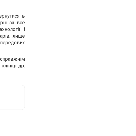
ернутися в
ерш за все
хнології і
арів, лише
передових
 справжнім
клініці др.