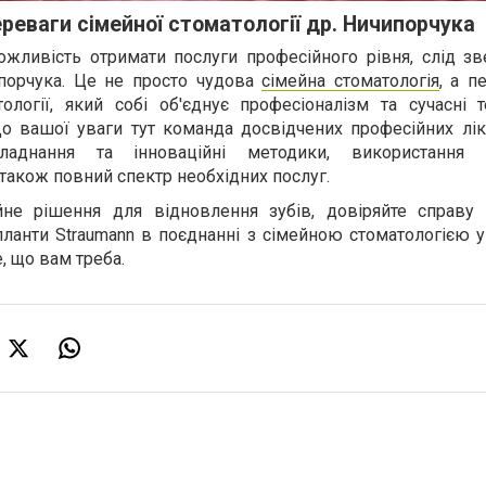
ереваги сімейної стоматології др. Ничипорчука
жливість отримати послуги професійного рівня, слід зв
ипорчука. Це не просто чудова
сімейна стоматологія
, а п
логії, який собі об'єднує професіоналізм та сучасні те
До вашої уваги тут команда досвідчених професійних лік
ладнання та інноваційні методики, використання 
 також повний спектр необхідних послуг.
не рішення для відновлення зубів, довіряйте справу
ланти Straumann в поєднанні з сімейною стоматологією у 
, що вам треба.