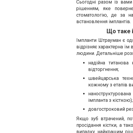
Сьогодні разом із вам
рішенням, яке поверн
стоматологію, де за 
встановлення імплантів.
Що таке 
Імпланти Штрауман є одни
відрізняє характерна їм в
людини. Детальніше розг
надійна титанова 
відторгнення;
швейцарська техно
кожному з етапів в
наноструктурована 
імпланта з кісткою);
довгостроковий рез
Якщо зуб втрачений, по
просідання кістки, а та
випадку найкращим ріш