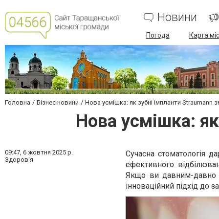
Новини
Погода
Карта мі
Головна
Бізнес новини
Нова усмішка: як зубні імпланти Straumann
Нова усмішка: я
09:47,
6 жовтня 2025 р.
Сучасна стоматологія д
Здоров'я
ефективного відбілюва
Якщо ви давним-давно м
інноваційний підхід до з