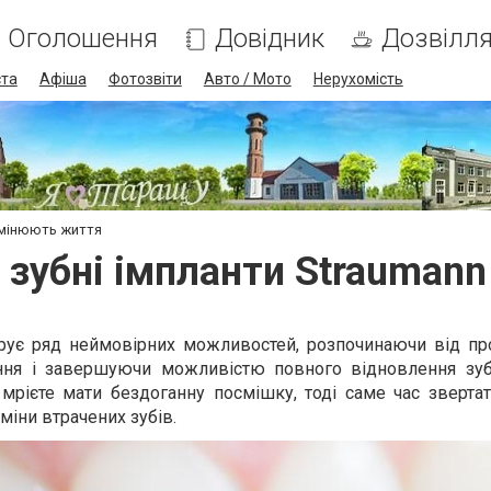
Оголошення
Довідник
Дозвілл
ста
Афіша
Фотозвіти
Авто / Мото
Нерухомість
 змінюють життя
к зубні імпланти Strauman
арує ряд неймовірних можливостей, розпочинаючи від про
ння і завершуючи можливістю повного відновлення зуб
рієте мати бездоганну посмішку, тоді саме час звертат
аміни втрачених зубів.