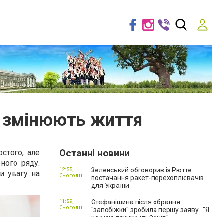
я
n змінюють життя
Останні новини
стого, але
ного ряду.
12:55,
Зеленський обговорив із Рютте
и увагу на
Сьогодні
постачання ракет-перехоплювачів
для України
11:59,
Стефанішина після обрання
Сьогодні
"запобіжки" зробила першу заяву . "Я