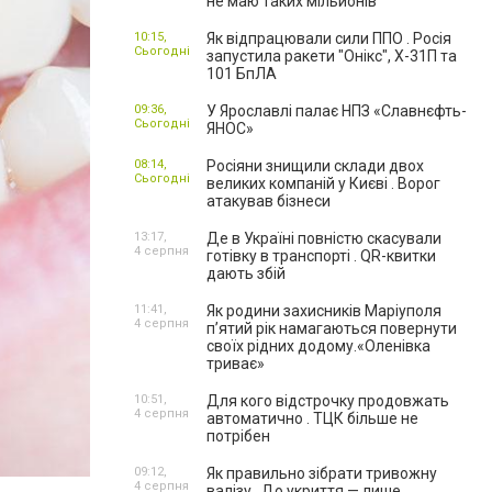
не маю таких мільйонів"
10:15,
Як відпрацювали сили ППО . Росія
Сьогодні
запустила ракети "Онікс", Х-31П та
101 БпЛА
09:36,
У Ярославлі палає НПЗ «Славнєфть-
Сьогодні
ЯНОС»
08:14,
Росіяни знищили склади двох
Сьогодні
великих компаній у Києві . Ворог
атакував бізнеси
13:17,
Де в Україні повністю скасували
4 серпня
готівку в транспорті . QR-квитки
дають збій
11:41,
Як родини захисників Маріуполя
4 серпня
пʼятий рік намагаються повернути
своїх рідних додому.«Оленівка
триває»
10:51,
Для кого відстрочку продовжать
4 серпня
автоматично . ТЦК більше не
потрібен
09:12,
Як правильно зібрати тривожну
4 серпня
валізу . До укриття — лише