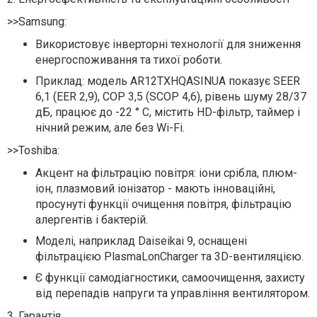
>>
Samsung:
Використовує інверторні технології для зниження
енергоспоживання та тихої роботи.
Приклад: модель AR12TXHQASINUA показує SEER
6,1 (EER 2,9), COP 3,5 (SCOP 4,6), рівень шуму 28/37
дБ, працює до -22 ° C, містить HD-фільтр, таймер і
нічний режим, але без Wi-Fi.
>>Toshiba:
Акцент на фільтрацію повітря: іони срібла, плюм-
іон, плазмовий іонізатор - мають інноваційні,
просунуті функції очищення повітря, фільтрацію
алергентів і бактерій.
Моделі, наприклад Daiseikai 9, оснащені
фільтрацією PlasmaLonCharger та 3D-вентиляцією.
Є функції самодіагностики, самоочищення, захисту
від перепадів напруги та управління вентилятором.
3. Гарантія