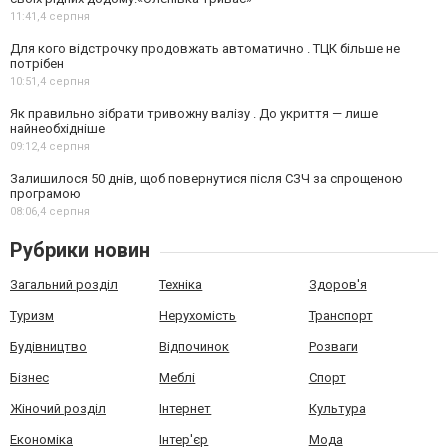
11:41,
4 серпня
Для кого відстрочку продовжать автоматично . ТЦК більше не
потрібен
10:51,
4 серпня
Як правильно зібрати тривожну валізу . До укриття — лише
найнеобхідніше
09:12,
4 серпня
Залишилося 50 днів, щоб повернутися після СЗЧ за спрощеною
програмою
08:06,
4 серпня
Рубрики новин
Загальний розділ
Техніка
Здоров'я
Туризм
Нерухомість
Транспорт
Будівництво
Відпочинок
Розваги
Бізнес
Меблі
Спорт
Жіночий розділ
Інтернет
Культура
Економіка
Інтер'єр
Мода