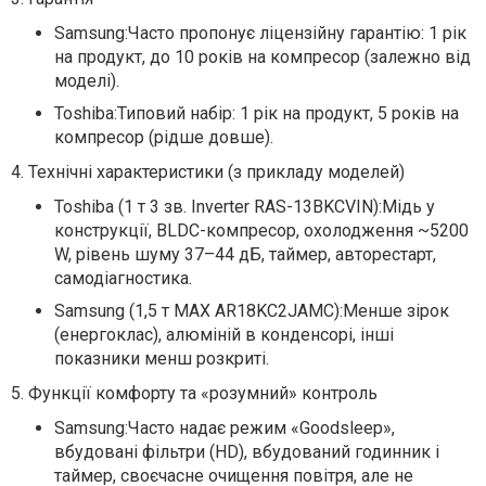
Samsung:Часто пропонує ліцензійну гарантію: 1 рік
на продукт, до 10 років на компресор (залежно від
моделі).
Toshiba:Типовий набір: 1 рік на продукт, 5 років на
компресор (рідше довше).
4. Технічні характеристики (з прикладу моделей)
Toshiba (1 т 3 зв. Inverter RAS-13BKCVIN):Мідь у
конструкції, BLDC-компресор, охолодження ~5200
W, рівень шуму 37–44 дБ, таймер, авторестарт,
самодіагностика.
Samsung (1,5 т MAX AR18KC2JAMC):Менше зірок
(енергоклас), алюміній в конденсорі, інші
показники менш розкриті.
5. Функції комфорту та «розумний» контроль
Samsung:Часто надає режим «Goodsleep»,
вбудовані фільтри (HD), вбудований годинник і
таймер, своєчасне очищення повітря, але не