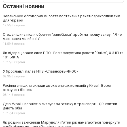
Останні новини
Зеленський обговорив із Рютте постачання ракет-перехоплювачів
для України
12:55,
6 серпня
Стефанішина після обрання "запобіжки" зробила першу заяву . "Я не
маю таких мільйонів"
11:59,
6 серпня
Як відпрацювали сили ППО . Росія запустила ракети "Онікс", Х-31П та
101 БпЛА
10:15,
6 серпня
У Ярославлі палає НПЗ «Славнєфть-ЯНОС»
09:36,
6 серпня
Росіяни знищили склади двох великих компаній у Києві . Ворог
атакував бізнеси
08:14,
6 серпня
Де в Україні повністю скасували готівку в транспорті . QR-квитки
дають збій
13:17,
4 серпня
Як родини захисників Маріуполя пʼятий рік намагаються повернути
своїх рідних додому.«Оленівка триває»