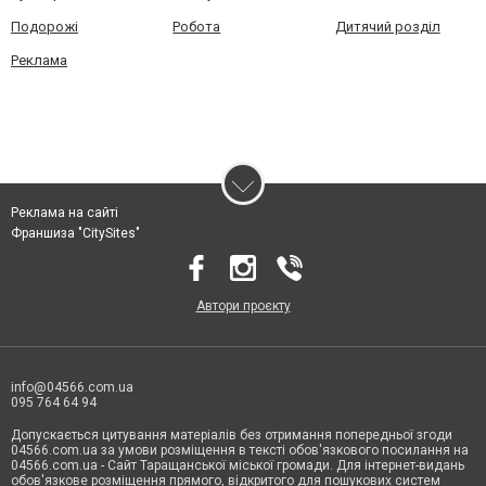
Подорожі
Робота
Дитячий розділ
Реклама
Реклама на сайті
Франшиза "CitySites"
Автори проєкту
info@04566.com.ua
095 764 64 94
Допускається цитування матеріалів без отримання попередньої згоди
04566.com.ua за умови розміщення в тексті обов'язкового посилання на
04566.com.ua - Cайт Таращанської міської громади. Для інтернет-видань
обов'язкове розміщення прямого, відкритого для пошукових систем