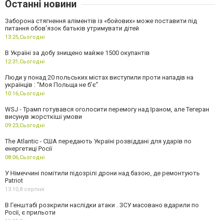
Останні новини
Заборона стягнення аліментів із «бойових» може поставити під
питання обов’язок батьків утримувати дітей
13:25,
Сьогодні
В Україні за добу знищено майже 1500 окупантів
12:31,
Сьогодні
Люди у понад 20 польських містах виступили проти нападів на
українців : "Моя Польща не б'є"
10:16,
Сьогодні
WSJ - Трамп готувався оголосити перемогу над Іраном, але Тегеран
висунув жорсткіші умови
09:23,
Сьогодні
The Atlantic - США передають Україні розвіддані для ударів по
енергетиці Росії
08:06,
Сьогодні
У Німеччині помітили підозрілі дрони над базою, де ремонтують
Patriot
13:10,
8 серпня
В Генштабі розкрили наслідки атаки . ЗСУ масовано вдарили по
Росії, є прильоти