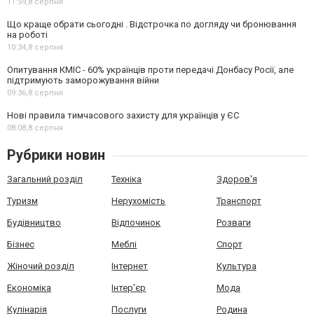
11:59,
8 серпня
Що краще обрати сьогодні . Відстрочка по догляду чи бронювання
на роботі
10:34,
8 серпня
Опитування КМІС - 60% українців проти передачі Донбасу Росії, але
підтримують заморожування війни
09:36,
8 серпня
Нові правила тимчасового захисту для українців у ЄС
08:08,
8 серпня
Рубрики новин
Загальний розділ
Техніка
Здоров'я
Туризм
Нерухомість
Транспорт
Будівництво
Відпочинок
Розваги
Бізнес
Меблі
Спорт
Жіночий розділ
Інтернет
Культура
Економіка
Інтер'єр
Мода
Кулінарія
Послуги
Родина