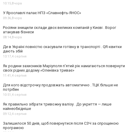
10:15,
Вчора
У Ярославлі палає НПЗ «Славнєфть-ЯНОС»
09:36,
Вчора
Росіяни знищили склади двох великих компаній у Києві . Ворог
атакував бізнеси
08:14,
Вчора
Де в Україні повністю скасували готівку в транспорті . QR-квитки
дають збій
13:17,
4 серпня
Як родини захисників Маріуполя пʼятий рік намагаються повернути
своїх рідних додому.«Оленівка триває»
11:41,
4 серпня
Для кого відстрочку продовжать автоматично . ТЦК більше не
потрібен
10:51,
4 серпня
Як правильно зібрати тривожну валізу . До укриття — лише
найнеобхідніше
09:12,
4 серпня
Залишилося 50 днів, щоб повернутися після СЗЧ за спрощеною
програмою