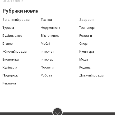
08:06,
4 серпня
Рубрики новин
Загальний розділ
Техніка
Здоров'я
Туризм
Нерухомість
Транспорт
Будівництво
Відпочинок
Розваги
Бізнес
Меблі
Спорт
Жіночий розділ
Інтернет
Культура
Економіка
Інтер'єр
Мода
Кулінарія
Послуги
Родина
Подорожі
Робота
Дитячий розділ
Реклама