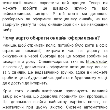
технології значно спростили цей процес. Тепер ви
можете зробити це швидко, зручно та, що
найважливіше, вигідно. У цій статті ми детально
розберемо, як
оформити автоцивілку онлайн
, на що
звернути увагу та чому онлайн-сервіси - це найкращий
вибір.
Чому варто обирати онлайн-оформлення?
Раніше, щоб отримати поліс, потрібно було їхати в офіс
страхової компанії, витрачати час на дорогу та
очікування в черзі. Сьогодні все це можна зробити не
виходячи з дому. Онлайн-сервіси, такі як
https://auto-
ins.com.ua/
, дозволяють оформити автоцивілку всього
за 5 хвилин. Це надзвичайно зручно, адже ви можете
зробити це в будь-який час доби та в будь-якому місці,
де є доступ до інтернету.
Крім того, онлайн-платформи пропонують великий
вибір компаній, що дозволяє порівняти їхні пропозиції.
Це допомагає знайти найнижчу вартість поліса, не
жертвуючи при цьому якістю. Система автоматично