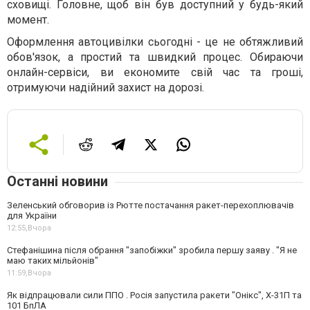
сховищі. Головне, щоб він був доступний у будь-який
момент.
Оформлення автоцивілки сьогодні - це не обтяжливий
обов'язок, а простий та швидкий процес. Обираючи
онлайн-сервіси, ви економите свій час та гроші,
отримуючи надійний захист на дорозі.
Останні новини
Зеленський обговорив із Рютте постачання ракет-перехоплювачів
для України
12:55,
Вчора
Стефанішина після обрання "запобіжки" зробила першу заяву . "Я не
маю таких мільйонів"
11:59,
Вчора
Як відпрацювали сили ППО . Росія запустила ракети "Онікс", Х-31П та
101 БпЛА