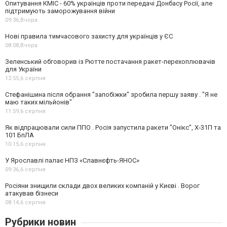
Опитування КМІС - 60% українців проти передачі Донбасу Росії, але
підтримують заморожування війни
09:36,
Вчора
Нові правила тимчасового захисту для українців у ЄС
08:08,
Вчора
Зеленський обговорив із Рютте постачання ракет-перехоплювачів
для України
12:55,
6 серпня
Стефанішина після обрання "запобіжки" зробила першу заяву . "Я не
маю таких мільйонів"
11:59,
6 серпня
Як відпрацювали сили ППО . Росія запустила ракети "Онікс", Х-31П та
101 БпЛА
10:15,
6 серпня
У Ярославлі палає НПЗ «Славнєфть-ЯНОС»
09:36,
6 серпня
Росіяни знищили склади двох великих компаній у Києві . Ворог
атакував бізнеси
08:14,
6 серпня
Рубрики новин