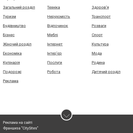
Загальний розділ
Техніка
Здоров'я
Туризм
Нерухомість
Транспорт
Будівництво
Відпочинок
Розваги
Бізнес
Меблі
Спорт
Жіночий розділ
Інтернет
Культура
Економіка
Інтер'єр
Мода
Кулінарія
Послуги
Родина
Подорожі
Робота
Дитячий розділ
Реклама
Реклама на сайті
Франшиза "CitySites"