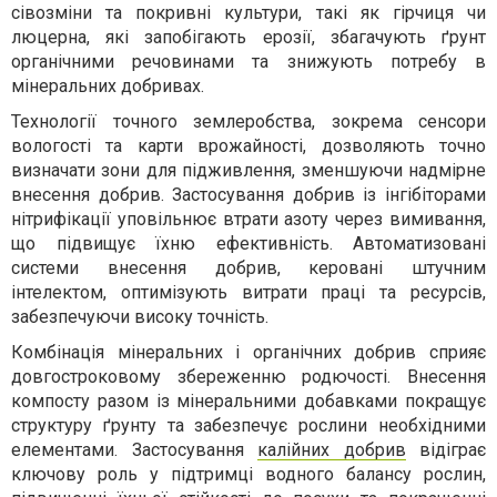
сівозміни та покривні культури, такі як гірчиця чи
люцерна, які запобігають ерозії, збагачують ґрунт
органічними речовинами та знижують потребу в
мінеральних добривах.
Технології точного землеробства, зокрема сенсори
вологості та карти врожайності, дозволяють точно
визначати зони для підживлення, зменшуючи надмірне
внесення добрив. Застосування добрив із інгібіторами
нітрифікації уповільнює втрати азоту через вимивання,
що підвищує їхню ефективність. Автоматизовані
системи внесення добрив, керовані штучним
інтелектом, оптимізують витрати праці та ресурсів,
забезпечуючи високу точність.
Комбінація мінеральних і органічних добрив сприяє
довгостроковому збереженню родючості. Внесення
компосту разом із мінеральними добавками покращує
структуру ґрунту та забезпечує рослини необхідними
елементами. Застосування
калійних добрив
відіграє
ключову роль у підтримці водного балансу рослин,