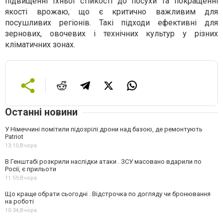
підвищенні їхньої стійкості до посухи та покращенні
якості врожаю, що є критично важливим для
посушливих регіонів. Такі підходи ефективні для
зернових, овочевих і технічних культур у різних
кліматичних зонах.
Останні новини
У Німеччині помітили підозрілі дрони над базою, де ремонтують
Patriot
13:10,
Вчора
В Генштабі розкрили наслідки атаки . ЗСУ масовано вдарили по
Росії, є прильоти
11:59,
Вчора
Що краще обрати сьогодні . Відстрочка по догляду чи бронювання
на роботі
10:34,
Вчора