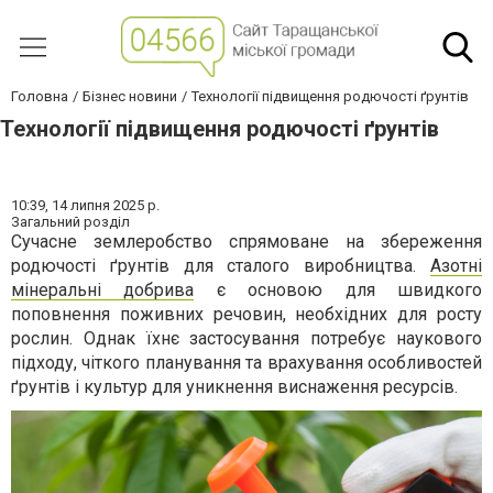
Головна
Бізнес новини
Технології підвищення родючості ґрунтів
Технології підвищення родючості ґрунтів
10:39,
14 липня 2025 р.
Загальний розділ
Сучасне землеробство спрямоване на збереження
родючості ґрунтів для сталого виробництва.
Азотні
мінеральні добрива
є основою для швидкого
поповнення поживних речовин, необхідних для росту
рослин. Однак їхнє застосування потребує наукового
підходу, чіткого планування та врахування особливостей
ґрунтів і культур для уникнення виснаження ресурсів.