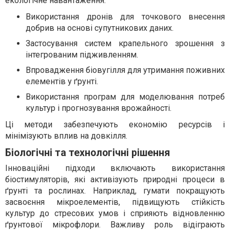
екологічне навантаження:
Використання дронів для точкового внесення
добрив на основі супутникових даних.
Застосування систем крапельного зрошення з
інтегрованим підживленням.
Впровадження біовугілля для утримання поживних
елементів у ґрунті.
Використання програм для моделювання потреб
культур і прогнозування врожайності.
Ці методи забезпечують економію ресурсів і
мінімізують вплив на довкілля.
Біологічні та технологічні рішення
Інноваційні підходи включають використання
біостимуляторів, які активізують природні процеси в
ґрунті та рослинах. Наприклад, гумати покращують
засвоєння мікроелементів, підвищують стійкість
культур до стресових умов і сприяють відновленню
ґрунтової мікрофлори. Важливу роль відіграють