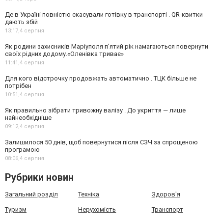
Де в Україні повністю скасували готівку в транспорті . QR-квитки
дають збій
13:17,
4 серпня
Як родини захисників Маріуполя пʼятий рік намагаються повернути
своїх рідних додому.«Оленівка триває»
11:41,
4 серпня
Для кого відстрочку продовжать автоматично . ТЦК більше не
потрібен
10:51,
4 серпня
Як правильно зібрати тривожну валізу . До укриття — лише
найнеобхідніше
09:12,
4 серпня
Залишилося 50 днів, щоб повернутися після СЗЧ за спрощеною
програмою
08:06,
4 серпня
Рубрики новин
Загальний розділ
Техніка
Здоров'я
Туризм
Нерухомість
Транспорт