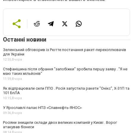
Останні новини
Зеленський обговорив із Рютте постачання ракет-перехоплювачів
для України
12:55,
Вчора
Стефанішина після обрання "запобіжки" зробила першу заяву . "Я не
маю таких мільйонів"
11:59,
Вчора
Як відпрацювали сили ППО . Росія запустила ракети "Онікс", Х-31П та
101 БпЛА
10:15,
Вчора
У Ярославлі палає НПЗ «Славнєфть-ЯНОС»
09:36,
Вчора
Росіяни знищили склади двох великих компаній у Києві . Ворог
атакував бізнеси
08:14,
Вчора