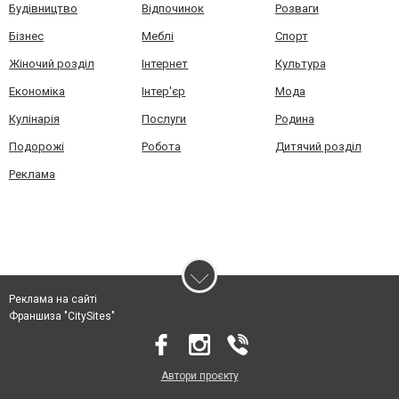
Будівництво
Відпочинок
Розваги
Бізнес
Меблі
Спорт
Жіночий розділ
Інтернет
Культура
Економіка
Інтер'єр
Мода
Кулінарія
Послуги
Родина
Подорожі
Робота
Дитячий розділ
Реклама
Реклама на сайті
Франшиза "CitySites"
Автори проєкту