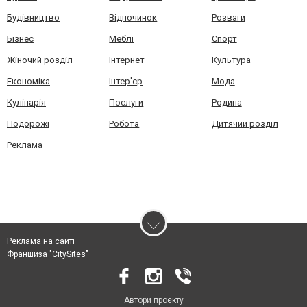
Будівництво
Відпочинок
Розваги
Бізнес
Меблі
Спорт
Жіночий розділ
Інтернет
Культура
Економіка
Інтер'єр
Мода
Кулінарія
Послуги
Родина
Подорожі
Робота
Дитячий розділ
Реклама
Реклама на сайті
Франшиза "CitySites"
Автори проєкту