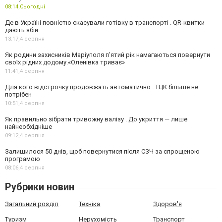
08:14,
Сьогодні
Де в Україні повністю скасували готівку в транспорті . QR-квитки
дають збій
13:17,
4 серпня
Як родини захисників Маріуполя пʼятий рік намагаються повернути
своїх рідних додому.«Оленівка триває»
11:41,
4 серпня
Для кого відстрочку продовжать автоматично . ТЦК більше не
потрібен
10:51,
4 серпня
Як правильно зібрати тривожну валізу . До укриття — лише
найнеобхідніше
09:12,
4 серпня
Залишилося 50 днів, щоб повернутися після СЗЧ за спрощеною
програмою
08:06,
4 серпня
Рубрики новин
Загальний розділ
Техніка
Здоров'я
Туризм
Нерухомість
Транспорт