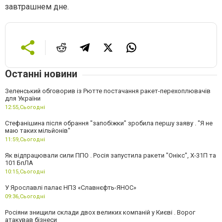
завтрашнем дне.
Останні новини
Зеленський обговорив із Рютте постачання ракет-перехоплювачів
для України
12:55,
Сьогодні
Стефанішина після обрання "запобіжки" зробила першу заяву . "Я не
маю таких мільйонів"
11:59,
Сьогодні
Як відпрацювали сили ППО . Росія запустила ракети "Онікс", Х-31П та
101 БпЛА
10:15,
Сьогодні
У Ярославлі палає НПЗ «Славнєфть-ЯНОС»
09:36,
Сьогодні
Росіяни знищили склади двох великих компаній у Києві . Ворог
атакував бізнеси