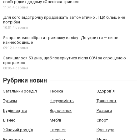
своїх рідних додому.«Оленівка триває»
11:41,
4 серпня
Для кого відстрочку продовжать автоматично . ТЦК більше не
потрібен
10:51,
4 серпня
Як правильно зібрати тривожну валізу . До укриття — лише
найнеобхідніше
09:12,
4 серпня
Залишилося 50 днів, щоб повернутися після СЗЧ за спрощеною
програмою
08:06,
4 серпня
Рубрики новин
Загальний розділ
Техніка
Здоров'я
Туризм
Нерухомість
Транспорт
Будівництво
Відпочинок
Розваги
Бізнес
Меблі
Спорт
Жіночий розділ
Інтернет
Культура
Економіка
Інтер'єр
Мода