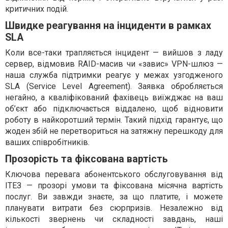
критичних подій.
Швидке реагування на інциденти в рамках
SLA
Коли все-таки трапляється інцидент — вийшов з ладу
сервер, відмовив RAID-масив чи «завис» VPN-шлюз —
наша служба підтримки реагує у межах узгодженого
SLA (Service Level Agreement). Заявка обробляється
негайно, а кваліфікований фахівець виїжджає на ваш
об’єкт або підключається віддалено, щоб відновити
роботу в найкоротший термін. Такий підхід гарантує, що
жоден збій не перетвориться на затяжну перешкоду для
ваших співробітників.
Прозорість та фіксована вартість
Ключова перевага абонентського обслуговування від
ІТЕЗ — прозорі умови та фіксована місячна вартість
послуг. Ви завжди знаєте, за що платите, і можете
планувати витрати без сюрпризів. Незалежно від
кількості звернень чи складності завдань, наші