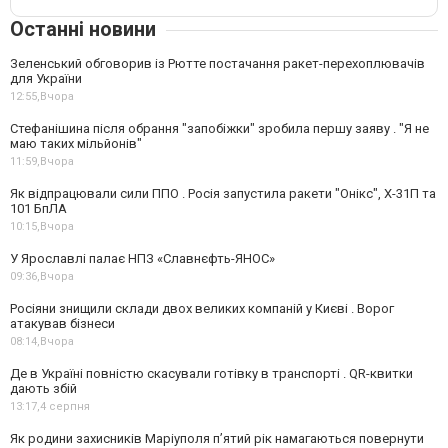
Останні новини
Зеленський обговорив із Рютте постачання ракет-перехоплювачів
для України
12:55,
Вчора
Стефанішина після обрання "запобіжки" зробила першу заяву . "Я не
маю таких мільйонів"
11:59,
Вчора
Як відпрацювали сили ППО . Росія запустила ракети "Онікс", Х-31П та
101 БпЛА
10:15,
Вчора
У Ярославлі палає НПЗ «Славнєфть-ЯНОС»
09:36,
Вчора
Росіяни знищили склади двох великих компаній у Києві . Ворог
атакував бізнеси
08:14,
Вчора
Де в Україні повністю скасували готівку в транспорті . QR-квитки
дають збій
13:17,
4 серпня
Як родини захисників Маріуполя пʼятий рік намагаються повернути