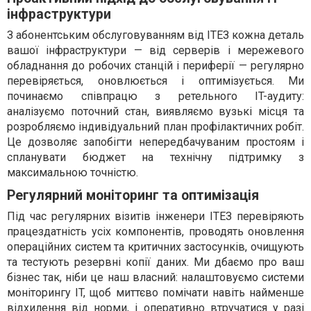
інфраструктури
З абонентським обслуговуванням від ІТЕЗ кожна деталь
вашої інфраструктури — від серверів і мережевого
обладнання до робочих станцій і периферії — регулярно
перевіряється, оновлюється і оптимізується. Ми
починаємо співпрацю з ретельного IT-аудиту:
аналізуємо поточний стан, виявляємо вузькі місця та
розробляємо індивідуальний план профілактичних робіт.
Це дозволяє запобігти непередбачуваним простоям і
спланувати бюджет на технічну підтримку з
максимальною точністю.
Регулярний моніторинг та оптимізація
Під час регулярних візитів інженери ІТЕЗ перевіряють
працездатність усіх компонентів, проводять оновлення
операційних систем та критичних застосунків, очищують
та тестують резервні копії даних. Ми дбаємо про ваш
бізнес так, ніби це наш власний: налаштовуємо системи
моніторингу IT, щоб миттєво помічати навіть найменше
відхилення від норми, і оперативно втручатися у разі