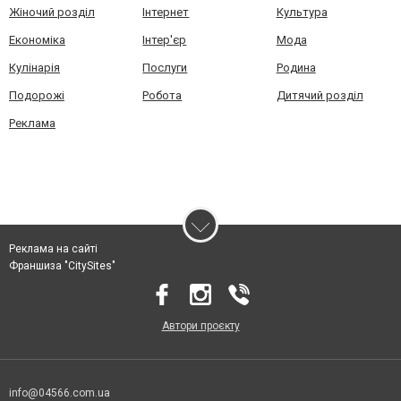
Жіночий розділ
Інтернет
Культура
Економіка
Інтер'єр
Мода
Кулінарія
Послуги
Родина
Подорожі
Робота
Дитячий розділ
Реклама
Реклама на сайті
Франшиза "CitySites"
Автори проєкту
info@04566.com.ua