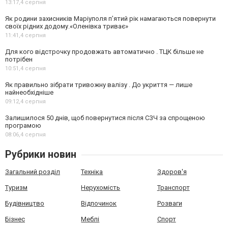
13:17,
4 серпня
Як родини захисників Маріуполя пʼятий рік намагаються повернути
своїх рідних додому.«Оленівка триває»
11:41,
4 серпня
Для кого відстрочку продовжать автоматично . ТЦК більше не
потрібен
10:51,
4 серпня
Як правильно зібрати тривожну валізу . До укриття — лише
найнеобхідніше
09:12,
4 серпня
Залишилося 50 днів, щоб повернутися після СЗЧ за спрощеною
програмою
08:06,
4 серпня
Рубрики новин
Загальний розділ
Техніка
Здоров'я
Туризм
Нерухомість
Транспорт
Будівництво
Відпочинок
Розваги
Бізнес
Меблі
Спорт