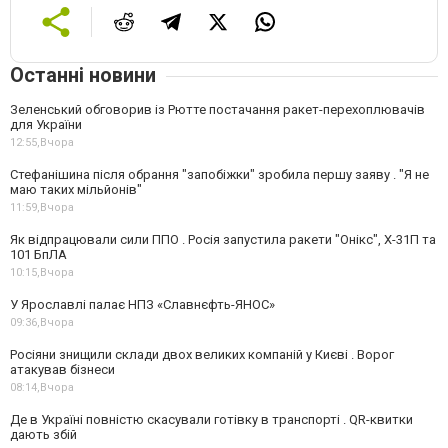
Останні новини
Зеленський обговорив із Рютте постачання ракет-перехоплювачів
для України
12:55,
Вчора
Стефанішина після обрання "запобіжки" зробила першу заяву . "Я не
маю таких мільйонів"
11:59,
Вчора
Як відпрацювали сили ППО . Росія запустила ракети "Онікс", Х-31П та
101 БпЛА
10:15,
Вчора
У Ярославлі палає НПЗ «Славнєфть-ЯНОС»
09:36,
Вчора
Росіяни знищили склади двох великих компаній у Києві . Ворог
атакував бізнеси
08:14,
Вчора
Де в Україні повністю скасували готівку в транспорті . QR-квитки
дають збій