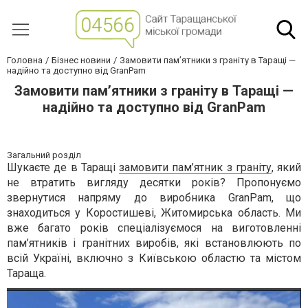
Головна
Бізнес новини
Замовити пам’ятники з граніту в Таращі —
надійно та доступно від GranPam
Замовити пам’ятники з граніту в Таращі —
надійно та доступно від GranPam
Загальний розділ
Шукаєте де в Таращі
замовити пам’ятник з граніту
, який
не втратить вигляду десятки років? Пропонуємо
звернутися напряму до виробника GranPam, що
знаходиться у Коростишеві, Житомирська область. Ми
вже багато років спеціалізуємося на виготовленні
пам’ятників і гранітних виробів, які встановлюють по
всій Україні, включно з Київською областю та містом
Тараща.