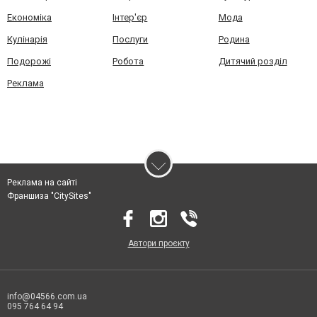
Економіка
Інтер'єр
Мода
Кулінарія
Послуги
Родина
Подорожі
Робота
Дитячий розділ
Реклама
Реклама на сайті
Франшиза "CitySites"
Автори проєкту
info@04566.com.ua
095 764 64 94