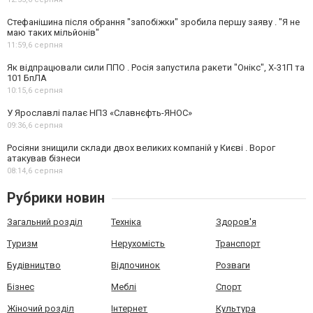
Стефанішина після обрання "запобіжки" зробила першу заяву . "Я не
маю таких мільйонів"
11:59,
6 серпня
Як відпрацювали сили ППО . Росія запустила ракети "Онікс", Х-31П та
101 БпЛА
10:15,
6 серпня
У Ярославлі палає НПЗ «Славнєфть-ЯНОС»
09:36,
6 серпня
Росіяни знищили склади двох великих компаній у Києві . Ворог
атакував бізнеси
08:14,
6 серпня
Рубрики новин
Загальний розділ
Техніка
Здоров'я
Туризм
Нерухомість
Транспорт
Будівництво
Відпочинок
Розваги
Бізнес
Меблі
Спорт
Жіночий розділ
Інтернет
Культура