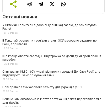
Останні новини
У Німеччині помітили підозрілі дрони над базою, де ремонтують
Patriot
13:10,
Вчора
В Генштабі розкрили наслідки атаки . ЗСУ масовано вдарили по
Росії, є прильоти
11:59,
Вчора
Що краще обрати сьогодні . Відстрочка по догляду чи бронювання
на роботі
10:34,
Вчора
Опитування КМІС - 60% українців проти передачі Донбасу Росії, але
підтримують заморожування війни
09:36,
Вчора
Нові правила тимчасового захисту для українців у ЄС
08:08,
Вчора
Зеленський обговорив із Рютте постачання ракет-перехоплювачів
для України
12:55,
6 серпня